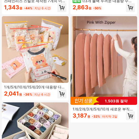
스테인리스 스틸로 제작된 7개의 이빨
1/3개 블랙 두꺼운 대용량 수납
NEW
갈퀴, 신축성 있고 편안한 손잡이. 즉
가방, 찢어짐 방지 직물, 강화된 스티
1,343
2,863
원
-44%
지난 6 시간
원
-50%
시 가려움증을 완화할 수 있습니다. 야
칭, 방진 & 방습 접이식 수납 가방, 여
외 사용, 가정용, 사무실 사용 및 여행
행, 이사, 침실에 적합
에 적합합니다. 확장 및 편리하게 휴대
할 수 있습니다 - 내구성 있고 편리하
며 조절 가능한 가려움증 완화 도구.
1개/5개/10개/15개/20개 대용량 다기
능 수납 가방, 방수 밀폐 의류 정리 가
2,041
원
-36%
지난 6 시간
방, 휴대용 속옷 양말 의류 분류 수납
파우치
1,503원 절약
1개/2개/3개/5개/10개 새로운 부직포
3D 먼지 커버, 두꺼운 수트 코트 커버,
3,187
원
-32%
마지막 2일
세탁 가능한 의류 먼지 커버