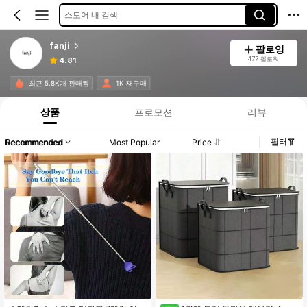
스토어 내 검색
fanji
팔로잉
477 팔로워
4.81
최근 5.8K개 판매됨
1K 재구매
상품
프로모션
리뷰
필터
Recommended
Most Popular
Price