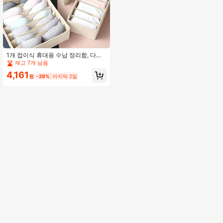
1개 접이식 휴대용 수납 정리함, 다칸
서랍 수납함, 양말, 속옷, 란제리 및 브
재고 7개 남음
래지어에 적합, 다기능 의류 수납 용
4,161
기, 침실 장식, 개학 준비
원
-29%
마지막 2일