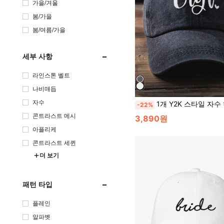
가을/겨울
봄/가을
봄/여름/가을
세부 사항
라인스톤 벨트
나비매듭
자수
1개 Y2K 스타일 자수 하트 & 레터 야구 모자, 워싱 처리, 야외 스포츠, 자외선 차단 및 일상 통근 발렌타인 데이, 
-22%
콘트라스트 메시
3,890원
아플리케
콘트라스트 세퀸
더 보기
패턴 타입
플레인
알파벳