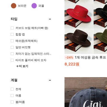
브라운
퍼플
타입
커브드 브림 해트(아빠 캡)
힙합 캡
메쉬캡(트럭해트)
일반 버킷햇
처마가 없는 입체적인 스타
1개 여성용 금속 후프 장식 영국 스타일 보울러 모자, 조절 가능한 야외 자외선 차단 캐주얼 모자 봄, 가을, 여행, 해변, 휴가
-24%
일
타이트 풀커버 헤어 모자
8,222원
더 보기
계절
전제
여름
봄/여름