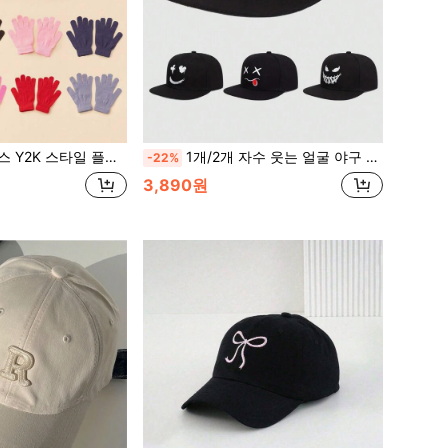
 스트리트, 파티, 야외 사용에 적합한 패셔너블하고 다용도, 따뜻하게 유지, 여행, 축제
1개/2개 자수 웃는 얼굴 야구 모자, 조절 가능한 자외선 차단 캐주얼 모자, 야외, 봄/가을 여행, 해변 휴가, 남성/여성, Y2K 스타일 청소년 모자
-22%
3,890원