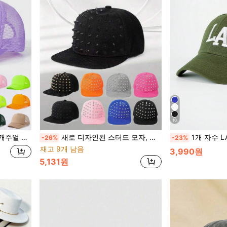
10
 버서타일 Y2K 스타일 유니섹스 선햇
새로 디자인된 스터드 모자, 패셔너블하고 다용도이며, 반짝이는 파티 원단과 라인스톤으로 장식되어 개인의 매력을 보여줍니다.
1개 자수 LA 야구 모자, 야외 소프트 탑 곡선 챙 자외선 차단 모
-26%
-23%
재고 9개 남음
3,990원
5,131원