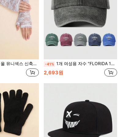
 반지 장갑, 따듯한 장갑, 모피 안감 크리스마스 패션 Y2K 스타일
1개 여성용 자수 "FLORIDA 1822 MIAMI" 워싱 야구 모자, 봄 가을 여행 해변 휴가용 조절 가능한 야외 선캡, 남성용, Y2K 스타일 할로윈, 여름, 휴가, 축제에 적합
-41%
2,693원