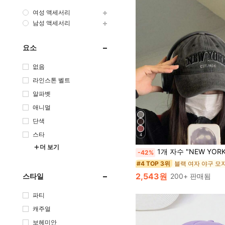
여성 액세서리
남성 액세서리
요소
없음
라인스톤 벨트
알파벳
애니멀
단색
스타
4
더 보기
1개 자수 "NEW YORK" 워싱 야구 모자, 조절 가능한 야외 자외선 차단
-42%
블랙 여자 야구 모
#4 TOP 3위
2,543원
200+ 판매됨
스타일
파티
캐주얼
보헤미안