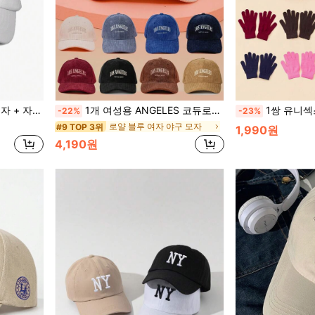
합, 남성용 선햇, Y2K 스타일 청소년 모자
1개 여성용 ANGELES 코듀로이 야구 모자, 조절 가능한 야외 자외선 차단 캐주얼 모자 봄/가을 여행 및 해변에 적합, Y2K 스타일 젊은 성인용 선캡, 여름, 휴가, 축제
1쌍 유니섹스 Y2K 스타일 플레인 니트 장갑, 가을/겨울
-22%
-23%
로얄 블루 여자 야구 모자
#9 TOP 3위
1,990원
4,190원