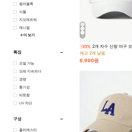
컬러블록
식물
지오메트릭
애니멀
더 보기
10
2개 자수 신랑 야구 모자 + 자수 신부 야구 모자, 야외 조절 가능한 자외선 차단 캐주얼 모자, 봄/가을 여행, 해변 휴가에 적
-23%
특징
재고 2개 남음
6,990원
조절 가능
오래 지속되다
경량
통기성
따뜻함
UV 차단
구성
폴리에스터