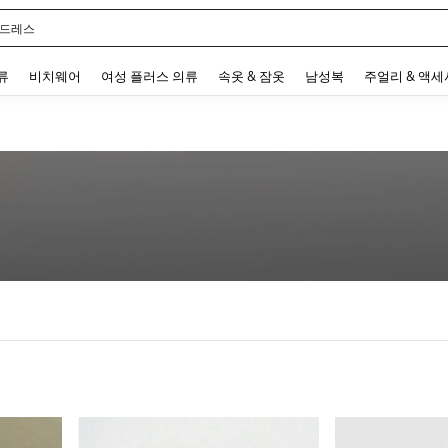
 드레스
 and down arrow keys to navigate search 최근 검색어 and 검색 후 발견. Press Enter 
류
비치웨어
여성 플러스 의류
속옷 & 잠옷
남성복
주얼리 & 액