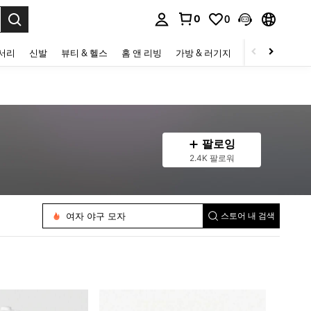
0
0
to select.
세서리
신발
뷰티 & 헬스
홈 앤 리빙
가방 & 러기지
스포츠 & 아웃
팔로잉
2.4K 팔로워
여자 야구 모자
스토어 내 검색