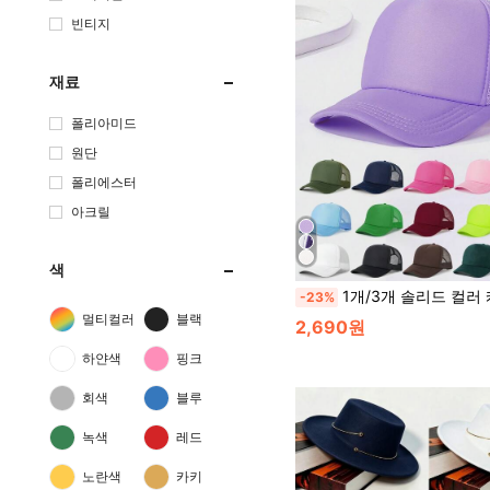
빈티지
재료
폴리아미드
원단
폴리에스터
아크릴
색
1개/3개 솔리드 컬러 캐주얼 메시 통기성 야구 모자, 여행, 해변, 휴가에 적합한 야외 자외선 차단 캐주얼 모자, 패션
-23%
멀티컬러
블랙
2,690원
하얀색
핑크
회색
블루
녹색
레드
노란색
카키