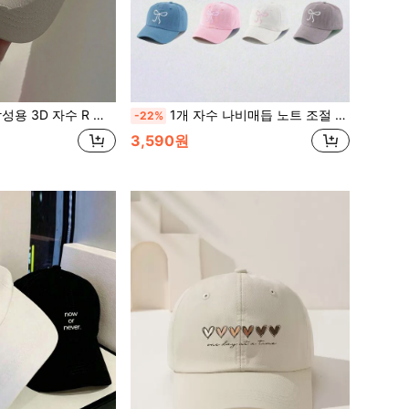
 야외 자외선 차단 캐주얼 모자 봄, 가을, 여행, 해변 휴가, Y2K 스타일 할로윈에 적합
1개 자수 나비매듭 노트 조절 가능한 선 베이스볼 캡, 봄, 가을, 여행, 해변 휴가에 적합한 야외 캐주얼 선 프로텍션 모자, 여성용, Y2K 스타일 발렌타인 데이 발렌타인, 휴일, 축제
-22%
3,590원