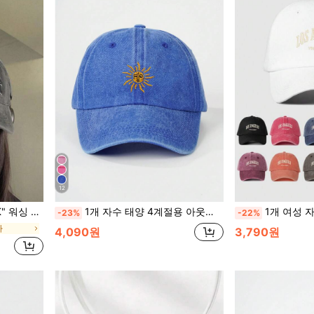
12
 캐주얼 남녀 공용, 적합한
1개 자수 태양 4계절용 아웃도어 야구 모자, 빈티지 워싱 유니섹스 메쉬 트럭커 모자, 통기성 조절식 골프 선캡 여성 남성용, 여름 패션 곡선 챙 선모자, Y2K 커플 선 모자
1개 여성 자수 로스앤젤레스 워싱 베이스볼 캡, 조절 가능한 야외 
-23%
-22%
자
4,090원
3,790원