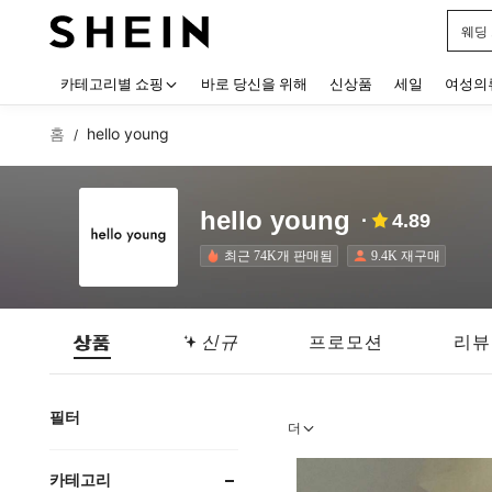
블랙
Use up
카테고리별 쇼핑
바로 당신을 위해
신상품
세일
여성의
홈
hello young
/
hello young
4.89
최근 74K개 판매됨
9.4K 재구매
상품
신규
프로모션
리뷰
필터
더
카테고리