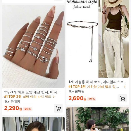
#1 TOP 3위
기하학 여성 벨트 및 벨트 액세서리
거의 매진!
1개 여성용 허리 로프, 미니멀리스트
보헤미안 패션 매듭 허리 벨트, 드레
#1 TOP 3위
실버 여성 반지 세트
#1 TOP 3위
#1 TOP 3위
기하학 여성 벨트 및 벨트 액세서리
기하학 여성 벨트 및 벨트 액세서리
스, 캐주얼 팬츠와 함께 일상 착용에
1k+ 판매됨
거의 매진!
거의 매진!
거의 매진!
22/21개 하트 모양 패션 반지, 미니멀
적합한 장식용 허리 액세서리
리스트 크리스탈 임베디드 보헤미안
#1 TOP 3위
#1 TOP 3위
실버 여성 반지 세트
실버 여성 반지 세트
#1 TOP 3위
기하학 여성 벨트 및 벨트 액세서리
2,690
원
-21%
기하학 반지 세트, 발렌타인데이, 어머
1k+ 판매됨
거의 매진!
거의 매진!
거의 매진!
니날 선물
#1 TOP 3위
실버 여성 반지 세트
2,290
원
-23%
거의 매진!