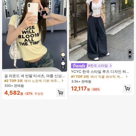
#한국 스타일
#1 TOP 3위
에서 직물 패브릭 캐주얼 바지
8
거의 매진!
YCYC 한국 스타일 루즈 디자인 허리
걸 라운드 넥 반팔 티셔츠, 여름 신상
밴드 얇은 스트레이트 레그 캐주얼 스
#1 TOP 3위
#1 TOP 3위
에서 직물 패브릭 캐주얼 바지
에서 직물 패브릭 캐주얼 바지
레터 프린트, 아메리칸 핫걸 스타일,
포츠 팬츠
#2 TOP 3위
에서 노란색 기본 캐주얼 티셔츠
3.5k+ 판매됨
거의 매진!
거의 매진!
패션 캐주얼 다용도 슬림핏 크롭 탑 옐
500+ 판매됨
#1 TOP 3위
에서 직물 패브릭 캐주얼 바지
12,117
로우
원
-30%
4,582
거의 매진!
원
-37%
추정된