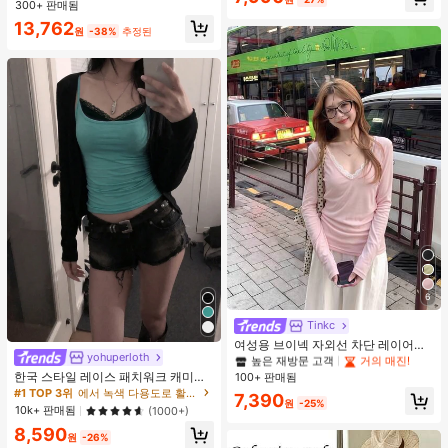
트 미포함, 가벼운 일상 핸드백 (펜던
300+ 판매됨
트 미포함)
13,762
원
-38%
추정된
6
#2 TOP 3위
에서 새로운 여성 상의
높은 재방문 고객
거의 매진!
Tinkc
#2 TOP 3위
#2 TOP 3위
에서 새로운 여성 상의
에서 새로운 여성 상의
여성용 브이넥 자외선 차단 레이어링
yohuperloth
다용도 긴팔 티셔츠 탑, 봄/여름 핑크
높은 재방문 고객
높은 재방문 고객
거의 매진!
거의 매진!
한국 스타일 레이스 패치워크 캐미솔
100+ 판매됨
#2 TOP 3위
에서 새로운 여성 상의
탱크 탑, Y2K 에스테틱, 스트리트웨어
#1 TOP 3위
에서 녹색 다용도로 활용 가능한 데일리 탑
높은 재방문 고객
거의 매진!
7,390
캐주얼 여름
원
-25%
10k+ 판매됨
(1000+)
8,590
원
-26%