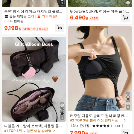
9
봄/여름 신상 레이스 패치워크 플로럴
GlowEve CURVE 여성용 여름 플러스
트림 소프트 니트 가디건 경량 재킷 탑
사이즈 우아한 니치 레이스 트림 루즈
높은 재방문 고객
거의 매진!
6,490
원
-45%
여성용, 코티지코어 옐로우
캐주얼 디자인 캐미솔 탱크탑
800+ 판매됨
9,198
원
-31%
지난 9 시간
8
캐주얼 다용도 솔리드 컬러 패딩 캐미
4
솔
#2 TOP 3위
블랙 여성 언더셔츠 상의
나일론 겨드랑이 토트백, 대용량 통근
1.3k+ 판매됨
(1000+)
숄더백, 작은 메이크업 백 포함, 펜던
#1 TOP 3위
나일론 여성 숄더백
7,990
원
-27%