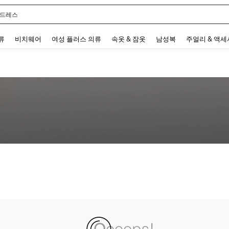
 드레스
 and down arrow keys to navigate search 최근 검색어 and 검색 후 발견. Press Enter 
류
비치웨어
여성 플러스 의류
속옷 & 잠옷
남성복
주얼리 & 액