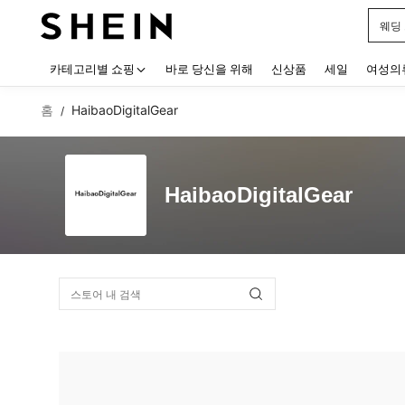
웨딩
Use up
카테고리별 쇼핑
바로 당신을 위해
신상품
세일
여성의
홈
HaibaoDigitalGear
/
HaibaoDigitalGear