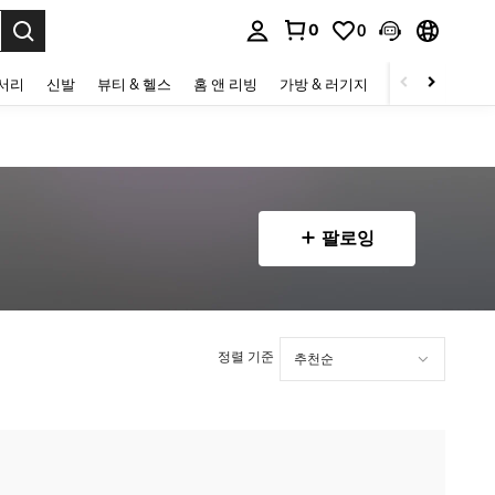
0
0
to select.
세서리
신발
뷰티 & 헬스
홈 앤 리빙
가방 & 러기지
스포츠 & 아웃
팔로잉
정렬 기준