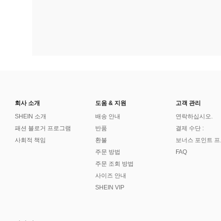
회사 소개
도움 & 지원
고객 관리
SHEIN 소개
배송 안내
연락하십시오.
패션 블로거 프로그램
반품
결제 수단 :
사회적 책임
환불
보너스 포인트 
주문 방법
FAQ
주문 조회 방법
사이즈 안내
SHEIN VIP