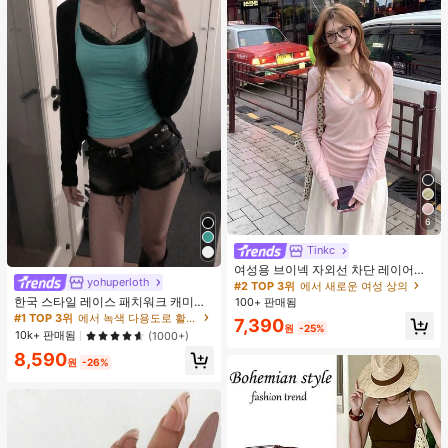
6
Tinkc
#2 TOP 3위
에서 새로운 여성 상의
높은 재방문 고객
거의 매진!
여성용 브이넥 자외선 차단 레이어링
yohuperloth
다용도 긴팔 티셔츠 탑, 봄/여름 핑크
#2 TOP 3위
#2 TOP 3위
에서 새로운 여성 상의
에서 새로운 여성 상의
한국 스타일 레이스 패치워크 캐미솔
100+ 판매됨
높은 재방문 고객
높은 재방문 고객
거의 매진!
거의 매진!
탱크 탑, Y2K 에스테틱, 스트리트웨어
#1 TOP 3위
에서 녹색 다용도로 활용 가능한 데일리 탑
#2 TOP 3위
에서 새로운 여성 상의
7,390
캐주얼 여름
원
-25%
10k+ 판매됨
(1000+)
높은 재방문 고객
거의 매진!
8,590
원
-26%