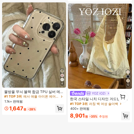
4
12
#1 TOP 3위
에서 애플 아이폰 에어 패션 폰 케이스
높은 재방문 고객
물방울 무늬 블랙 합금 TPU 실버 메탈
YOZ iOZi
1
#1 TOP 3위
러칭 백 여성 숄더백
릭 엣지 충격 방지 패션 투명 폰 케이
#1 TOP 3위
#1 TOP 3위
에서 애플 아이폰 에어 패션 폰 케이스
에서 애플 아이폰 에어 패션 폰 케이스
1
거의 매진!
한국 스타일 니치 디자인 겨드랑이 숄
스 1개 아이폰 16, 15, 14, 13, 12, 11 Pr
1.1k+ 판매됨
높은 재방문 고객
높은 재방문 고객
더백, 다용도 패션 부드러운 여름 숄더
#1 TOP 3위
#1 TOP 3위
러칭 백 여성 숄더백
러칭 백 여성 숄더백
o Max, A55/54/53/52/51, S25/24/2
#1 TOP 3위
에서 애플 아이폰 에어 패션 폰 케이스
토트백 여성용,
1,647
3/22/21 시리즈 봄 선물 파티 생일 기
400+ 판매됨
거의 매진!
거의 매진!
원
-28%
높은 재방문 고객
념일 축하와 호환
#1 TOP 3위
러칭 백 여성 숄더백
8,901
원
-35%
추정된
거의 매진!