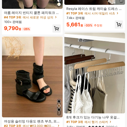
20
Resyla 레이스 트림 캐미솔 드레스 커
여름 레이지 빈티지 쿨톤 패치워크 배
버 업, 여성용 긴소매 니트 시어 커버
#1 TOP 3위
에서 시어 데일리 셔츠
색 얇은 시어 긴팔 슬림핏 체형 보정
업 탑, 여름
#4 TOP 3위
에서 새로운 여성 상의
7.4k+ 판매됨
탑
100+ 판매됨
5,661
원
-33%
추정된
9,790
원
-25%
7
8개 후크가 있는 다기능 나무 옷걸이
여성용 슬리밍 다용도 팬츠 부츠, 프렌
360도 회전 옷장 수납 후크 랙 상의
#1 TOP 3위
에서 행거 스태커
치 로맨틱 스타일, 다리 스트레이트닝
조끼 및 의류용 공간 절약 정리대
#2 TOP 3위
에서 ₩13,000-₩20,000 여성 패션 부츠
2.5k+ 판매됨