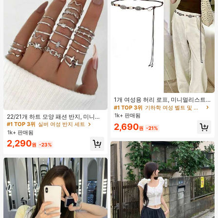
#1 TOP 3위
기하학 여성 벨트 및 벨트 액세서리
거의 매진!
1개 여성용 허리 로프, 미니멀리스트
보헤미안 패션 매듭 허리 벨트, 드레
#1 TOP 3위
실버 여성 반지 세트
#1 TOP 3위
#1 TOP 3위
기하학 여성 벨트 및 벨트 액세서리
기하학 여성 벨트 및 벨트 액세서리
스, 캐주얼 팬츠와 함께 일상 착용에
1k+ 판매됨
거의 매진!
거의 매진!
거의 매진!
22/21개 하트 모양 패션 반지, 미니멀
적합한 장식용 허리 액세서리
리스트 크리스탈 임베디드 보헤미안
#1 TOP 3위
#1 TOP 3위
실버 여성 반지 세트
실버 여성 반지 세트
#1 TOP 3위
기하학 여성 벨트 및 벨트 액세서리
2,690
원
-21%
기하학 반지 세트, 발렌타인데이, 어머
1k+ 판매됨
거의 매진!
거의 매진!
거의 매진!
니날 선물
#1 TOP 3위
실버 여성 반지 세트
2,290
원
-23%
거의 매진!