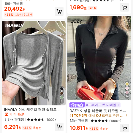
(1000+)
100+ 판매됨
1,690
20,492
원
-26%
원
-38%
지난 12 시간
34
8
#드레이프 컷 디테일
INAWLY 여성 캐주얼 경량 솔리드 컬
DAZY 여성용 레귤러 핏 캐주얼 스포
러 재킷, 봄/가을 일상 출퇴근에 적합
거의 매진!
츠 지퍼업 봄버 재킷, 봄, 가을 여성 의
#1 TOP 3위
에서 K-J 트렌드 추천 상품 여성 아우터웨어
한 미니멀리스트 스타일
류 여성 코트
3.8k+ 판매됨
(1000+)
1.1k+ 판매됨
(1000+)
6,291
10,611
원
-33%
추정된
원
-33%
추정된