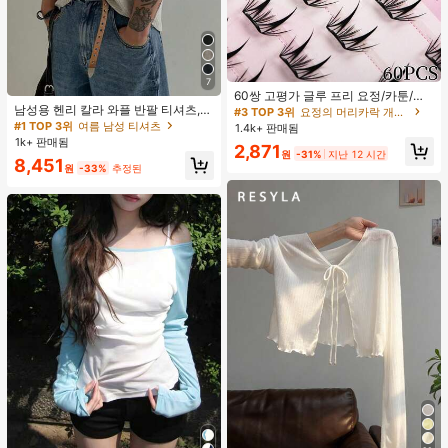
7
60쌍 고평가 글루 프리 요정/카툰/한
남성용 헨리 칼라 와플 반팔 티셔츠,
국 스타일 속눈썹, 글루 필요 없는 인
#3 TOP 3위
요정의 머리카락 개별 속눈썹
가볍고 통기성이 좋은 기본 티, 미국
조 속눈썹, C컬, 자연스럽게 확대되고
#1 TOP 3위
여름 남성 티셔츠
1.4k+ 판매됨
미니멀리스트 스타일, 올 시즌
매력적인 눈, 초보자 친화적, 재사용
1k+ 판매됨
2,871
가능, DIY 속눈썹 연장, 한국 속눈썹,
원
-31%
지난 12 시간
8,451
적용하기 쉬움, 고성능 속눈썹, 가볍고
원
-33%
추정된
편안함. 일상복, 데이트, 파티 등에 적
합. 여자친구, 가장 친한 친구, 발렌타
인 데이/크리스마스 선물로 좋습니다.