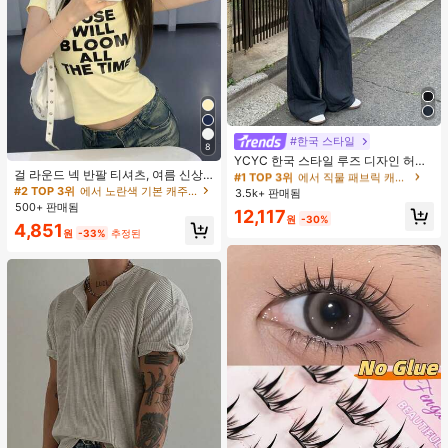
#한국 스타일
#1 TOP 3위
에서 직물 패브릭 캐주얼 바지
8
거의 매진!
YCYC 한국 스타일 루즈 디자인 허리
걸 라운드 넥 반팔 티셔츠, 여름 신상
밴드 얇은 스트레이트 레그 캐주얼 스
#1 TOP 3위
#1 TOP 3위
에서 직물 패브릭 캐주얼 바지
에서 직물 패브릭 캐주얼 바지
레터 프린트, 아메리칸 핫걸 스타일,
포츠 팬츠
#2 TOP 3위
에서 노란색 기본 캐주얼 티셔츠
3.5k+ 판매됨
거의 매진!
거의 매진!
패션 캐주얼 다용도 슬림핏 크롭 탑 옐
500+ 판매됨
#1 TOP 3위
에서 직물 패브릭 캐주얼 바지
12,117
로우
원
-30%
4,851
거의 매진!
원
-33%
추정된