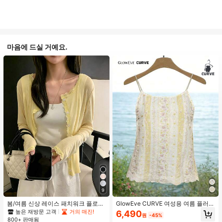
마음에 드실 거예요.
9
봄/여름 신상 레이스 패치워크 플로럴
GlowEve CURVE 여성용 여름 플러스
트림 소프트 니트 가디건 경량 재킷 탑
사이즈 우아한 니치 레이스 트림 루즈
높은 재방문 고객
거의 매진!
6,490
원
-45%
여성용, 코티지코어 옐로우
캐주얼 디자인 캐미솔 탱크탑
800+ 판매됨