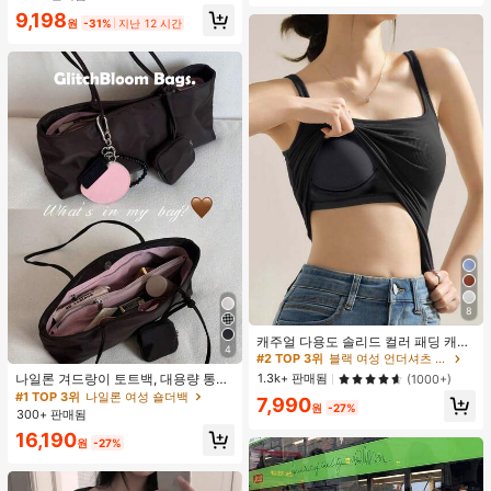
9,198
원
-31%
지난 12 시간
8
캐주얼 다용도 솔리드 컬러 패딩 캐미
4
솔
#2 TOP 3위
블랙 여성 언더셔츠 상의
나일론 겨드랑이 토트백, 대용량 통근
1.3k+ 판매됨
(1000+)
숄더백, 작은 메이크업 백 포함, 펜던
#1 TOP 3위
나일론 여성 숄더백
7,990
트 미포함, 가벼운 일상 핸드백 (펜던
원
-27%
300+ 판매됨
트 미포함)
16,190
원
-27%