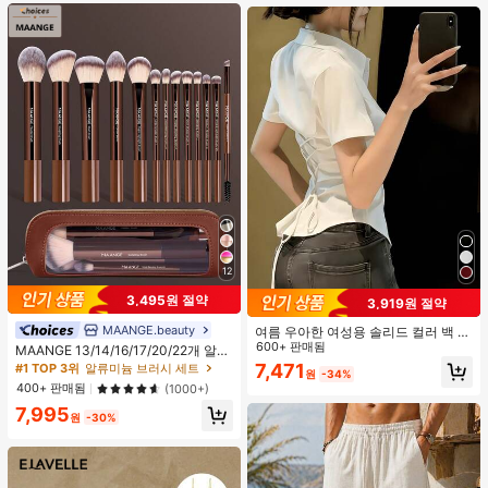
12
3,495원 절약
3,919원 절약
MAANGE.beauty
#1 TOP 3위
알류미늄 브러시 세트
여름 우아한 여성용 솔리드 컬러 백 타
이 셔츠 (참고: 가볍고 통기성 있는 얇
600+ 판매됨
높은 재방문 고객
MAANGE 13/14/16/17/20/22개 알루
은 스타일) 허리 드로스트링 디자인 화
미늄 튜브 메이크업 브러시 세트, 페이
7,471
#1 TOP 3위
#1 TOP 3위
알류미늄 브러시 세트
알류미늄 브러시 세트
원
-34%
이트, 조용한 럭셔리
스 브러시, 블러셔 브러시, 파운데이션
높은 재방문 고객
높은 재방문 고객
400+ 판매됨
(1000+)
브러시, 아이라이너 브러시, 아이섀도
#1 TOP 3위
알류미늄 브러시 세트
7,995
우 브러시, 아이브로우 브러시, 블렌딩
원
-30%
높은 재방문 고객
브러시, 하이라이터 브러시, 컨실러 브
러시 포함, 파우더, 액체, 크림 화장품
에 적합, 일상 사용 및 여행에 이상적,
완벽한 메이크업 도구 선물 세트., 전
문가용