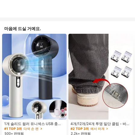
마음에 드실 거예요.
1개 솔리드 컬러 유니섹스 USB 충전
4개/12개/24개 투명 밑단 클립 - 바지
식 휴대용 100단 고풍량 장시간 배터
밑단 끌림 방지를 위한 심리스 무봉제
#1 TOP 3위
다색 손 팬
#2 TOP 3위
에서 마개
리 수명 미니 핸드헬드 팬 LCD 디스플
조절기, 의류 수선 및 깔끔한 바지 길
500+ 판매됨
2.2k+ 판매됨