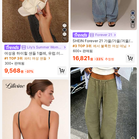
5
Forever 21
12
SHEIN Forever 21 가을/가을/겨울/개
학/컨트리 콘서트/콘서트/외출/생일/
#3 TOP 3위
에서 불룩한 여성 데님
Lily's Summer Women Shoes
할로윈 의상/캐주얼/Y2k/2000년대/
600+ 판매됨
여성용 하이힐 샌들 1켤레, 유럽.미국
Y2k Y2k/90S/섹시/서양복 여성/보헤
16,821
플러스 사이즈 어머니날 선물, 패셔너
미안/컨트리/클럽/오피스/칵테일/빈
#1 TOP 3위
파티 여성 샌들
원
-33%
추정된
블하고 편안한 PU 미끄럼 방지 솔리
티지/바디콘/레이브 페스티벌/재미있
300+ 판매됨
드 컬러 청키 힐 주름 텍스처 라운드
는/고급스러운/올드 머니/스트리트웨
9,568
토 오픈토 슬립온 하이힐, 힐 높이 5c
어/휴가/컨트리 콘서트/직장/단정한/
원
-37%
m, 실내외 겸용, 귀엽고 고급스러운 데
국경일 새해 파티 외출 시크/베이직/
일리.파티.볼.휴가.홈.캠퍼스.모임.오
졸업/할로윈/로우 라이즈 배기 와이드
피스용, 2026 봄/여름 신상 (약간 크게
레그 진
나옴)