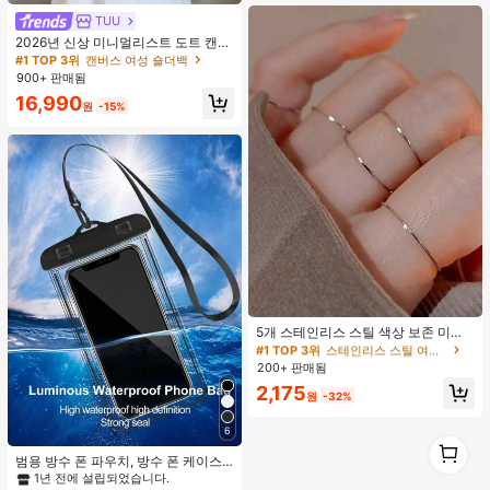
TUU
2026년 신상 미니멀리스트 도트 캔버
스 토트백, 대용량 캐주얼 다용도 통근
#1 TOP 3위
캔버스 여성 숄더백
숄더 핸드백
900+ 판매됨
16,990
원
-15%
#1 TOP 3위
스테인리스 스틸 여성 반지
거의 매진!
5개 스테인리스 스틸 색상 보존 미니
멀리스트 폴리싱 반지 세트, 우아한 니
#1 TOP 3위
#1 TOP 3위
스테인리스 스틸 여성 반지
스테인리스 스틸 여성 반지
치 디자인 스택형 반지 여성용
200+ 판매됨
거의 매진!
거의 매진!
#1 TOP 3위
스테인리스 스틸 여성 반지
2,175
원
-32%
거의 매진!
6
1
1
범용 방수 폰 파우치, 방수 폰 케이스,
아이폰 14/13/12/11 프로 맥스/XS 플
1년 전에 설립되었습니다.