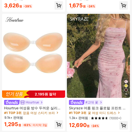
레이 일상용, 여행용
이 맞춤을 위한 숨겨진 밑단 조절 클립
3,626
1,675
(랜덤 색상)
원
-39%
원
-24%
2,195원 절약
16
Hourtrue
#고대 꽃
Hourtrue 여성용 방수 두꺼운 실리콘
Skyraze 여름 핑크 플로럴 프린트 주
가슴 페탈, 작은 가슴 리프트업 & 푸시
름 메쉬 캐미 롱 드레스, 여름 드레스,
#1 TOP 3위
없음 여성 스티키 브라
#1 TOP 3위
꽃 여성 미디 드레스
인용, 웨딩 촬영 및 들러리용
봄 옷
9.1k+ 판매됨
1.3k+ 판매됨
(1000+)
1,295
12,690
원
-63%
마지막 3일
원
-24%