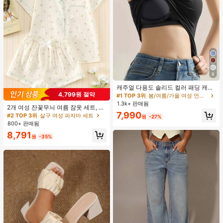
8
캐주얼 다용도 솔리드 컬러 패딩 캐미
4,799원 절약
솔
#1 TOP 3위
봄/여름/가을 여성 언더셔츠 상의
1.3k+ 판매됨
2개 여성 잔꽃무늬 여름 잠옷 세트, 반
7,990
팔 버튼업 셔츠 및 반바지, 캐주얼 라
#2 TOP 3위
살구 여성 파자마 세트
원
-27%
운지웨어
800+ 판매됨
8,791
원
-35%