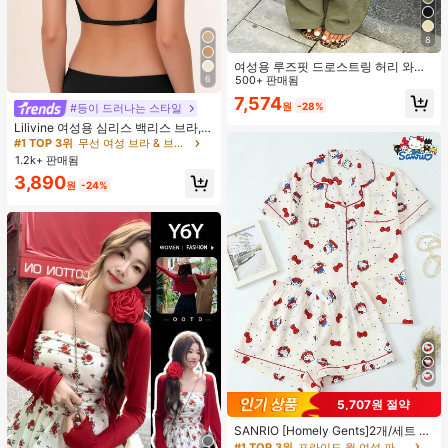
8
여성용 루즈핏 드로스트링 허리 와이
드 레그 팬츠, 가벼운 통기성 캐주얼
500+ 판매됨
6
바지, 밀리터리 그린, 여름 봄, 보헤미
7,574
원
-28%
#등이 드러나는 스타일
안 시크
Lilivine 여성용 심리스 백리스 브라,
백리스 디자인의 섹시한 여름 브라, 브
#1 TOP 3위
무선 여성 브라 & 브랄렛
라이덜 브라, 조절 가능한 숄더 스트랩
1.2k+ 판매됨
3개 포함, 편안하고 통기성이 좋으며
3,890
결혼식, 공식적인 행사에 적합하며 캐
원
-24%
미솔과 함께 착용할 수 있습니다.
5,707원 절약
#1 TOP 3위
프라이드 월 여성 파자마 세트
높은 재방문 고객
SANRIO [Homely Gents]2개/세트 여
성 프린트 라펠 반팔 버튼 포켓 상의
#1 TOP 3위
#1 TOP 3위
프라이드 월 여성 파자마 세트
프라이드 월 여성 파자마 세트