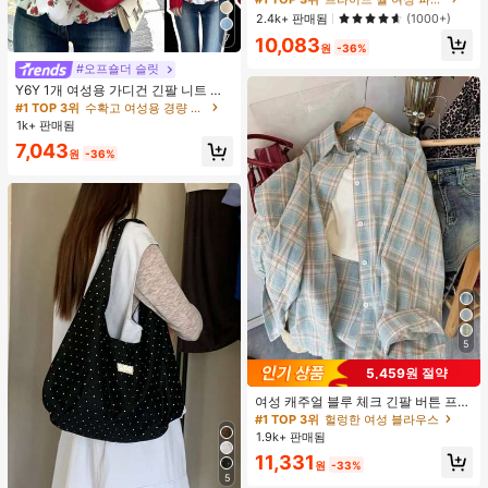
및 보우 반바지 잠옷 세트, 캐주얼 홈
높은 재방문 고객
높은 재방문 고객
2.4k+ 판매됨
(1000+)
웨어, 봄/여름에 적합
#1 TOP 3위
프라이드 월 여성 파자마 세트
7
10,083
원
-36%
높은 재방문 고객
#오프숄더 슬릿
#1 TOP 3위
수확고 여성용 경량 재킷
거의 매진!
Y6Y 1개 여성용 가디건 긴팔 니트 크
롭 재킷, 신축성 좋고 가벼움, 캐미솔
#1 TOP 3위
#1 TOP 3위
수확고 여성용 경량 재킷
수확고 여성용 경량 재킷
과 레이어드하기 좋음 봄 레드
1k+ 판매됨
거의 매진!
거의 매진!
#1 TOP 3위
수확고 여성용 경량 재킷
7,043
원
-36%
거의 매진!
5
5,459원 절약
여성 캐주얼 블루 체크 긴팔 버튼 프론
트 폴리에스터 셔츠, 레귤러 핏, 봄 의
#1 TOP 3위
헐렁한 여성 블라우스
류, 편안한 스타일
1.9k+ 판매됨
11,331
원
-33%
5