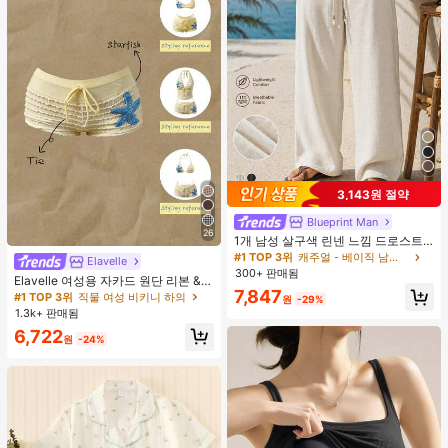
3,143원 절약
Blueprint Man
26
1개 남성 살구색 린넨 느낌 드로스트
링 스트레이트 레그 팬츠, 부드럽고 편
#1 TOP 3위
캐주얼 - 베이직 남성 바지
Elavelle
안한 린넨 같은 원단, 캐주얼 휴가 &
300+ 판매됨
Elavelle 여성용 자카드 원단 리본 &
일상 출퇴근, 올드 머니 스타일
7,847
불가사리 장식 하이웨스트 수영복 하
#1 TOP 3위
직물 여성 비키니 하의
원
-29%
의, 봄/여름
1.3k+ 판매됨
6,722
원
-24%