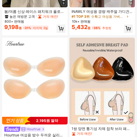
9
14
봄/여름 신상 레이스 패치워크 플로럴
INAWLY 여성용 경량 캐주얼 가디건,
트림 소프트 니트 가디건 경량 재킷 탑
여름
높은 재방문 고객
거의 매진!
#1 TOP 3위
수확고 여성용 가벼운 카디건
여성용, 코티지코어 옐로우
800+ 판매됨
10k+ 판매됨
9,198
5,432
원
-31%
마지막 3일
원
-36%
추정된
#2 TOP 3위
음악 축제 여성 브라 액세서리
2,195원 절약
거의 매진!
#2 TOP 3위
#2 TOP 3위
음악 축제 여성 브라 액세서리
음악 축제 여성 브라 액세서리
1쌍 양면 통기성 자체 접착 브라 패드,
Hourtrue
두꺼워진 삼각형 푸쉬업 디자인, 재사
거의 매진!
거의 매진!
Hourtrue 여성용 방수 두꺼운 실리콘