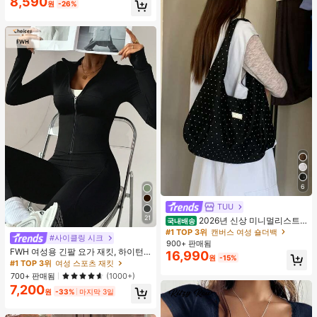
8,590
원
-26%
6
TUU
21
2026년 신상 미니멀리스트
국내배송
도트 캔버스 토트백, 대용량 캐주얼 다
#1 TOP 3위
캔버스 여성 숄더백
#사이클링 시크
용도 통근 숄더 핸드백
900+ 판매됨
FWH 여성용 긴팔 요가 재킷, 하이턴
16,990
원
-15%
레이트 스몰 웨이스트, 사계절 활용 가
#1 TOP 3위
여성 스포츠 재킷
능한 스타일, 허리 보정 슬리밍 피트니
700+ 판매됨
(1000+)
스 레트로 하이엔드 스트리트 우아한
7,200
스포츠, 러닝 피트니스 야외 러닝 출퇴
원
-33%
마지막 3일
근 데이트용, 엄지 홀 스몰 스탠드 칼
라 지퍼, 탄성 미니멀리스트 패션 섹시