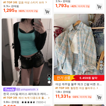
용 가능, 보이지 않는 비키니 브라 삽
3.1k+ 판매됨
#2 TOP 3위
음악 축제 여성 브라 액세서리
가슴 페탈, 작은 가슴 리프트업 & 푸시
#1 TOP 3위
없음 여성 스티키 브라
입물, 수영에 적합
1,793
인용, 웨딩 촬영 및 들러리용
거의 매진!
9.7k+ 판매됨
원
-42%
마지막 2일
1,295
원
-63%
마지막 2일
5
5,459원 절약
여성 캐주얼 블루 체크 긴팔 버튼 프론
트 폴리에스터 셔츠, 레귤러 핏, 봄 의
#1 TOP 3위
헐렁한 여성 블라우스
yohuperloth
류, 편안한 스타일
1.8k+ 판매됨
한국 스타일 레이스 패치워크 캐미솔
11,331
원
-33%
마지막 3일
탱크 탑, Y2K 에스테틱, 스트리트웨어
#1 TOP 3위
에서 녹색 다용도로 활용 가능한 데일리 탑
캐주얼 여름
9.8k+ 판매됨
(1000+)