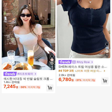
슬림핏, 애슬레저
10
Ritzy Row
SHEIN 레이스 트림 여성용 짧은 소매
9
티셔츠, 슬림핏 여름 새 3버튼 전면 반
#4 TOP 3위
나이트 아웃 여성 티셔츠
소매 탑
#리조트웨어
2.8k+ 판매됨
섹시한 비대칭 넥 반팔 슬림핏 크롭 탑
6,780
원
-31%
마지막 3일
화이트 여름
1.4k+ 판매됨
7,245
원
-30%
마지막 3일