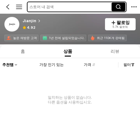
스토어 내 검색
Jianjin
팔로잉
5.7K 팔로워
4.92
높은 재방문 고객
1년 전에 설립되었습니다.
최근 110K개 판매됨
홈
상품
리뷰
추천템
가장 인기 있는
가격
필터
일치하는 상품이 없습니다.
다른 옵션을 사용하십시오.