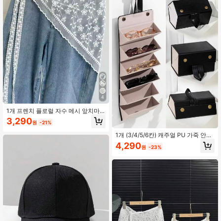
4
1개 프렌치 플로럴 자수 메시 앞치마,
부드러운 묶음 비대칭 레이어드 허리
3,290
원
-21%
체인
1개 (3/4/5/6칸) 캐주얼 PU 가죽 안경/
안경 케이스 박스 여성용 안경 액세서
4,290
원
-23%
리