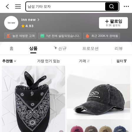
여성 스카프
여성 허리 액세서리
inn new
팔로잉
8.3K 팔로워
4.93
높은 재방문 고객
1년 전에 설립되었습니다.
최근 200K개 판매됨
홈
상품
신규
프로모션
리뷰
추천템
가장 인기 있는
가격
필터