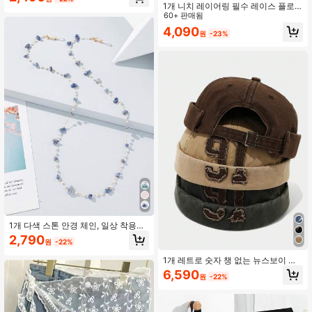
1개 니치 레이어링 필수 레이스 플로
럴 삼각형 스카프 힙 커버 타이업 스커
60+ 판매됨
트 커튼 실크 스카프 허리밴드 허리 벨
4,090
원
-23%
트 플로럴 프린트 폴리에스터 (폴리에
스터) 타이업 비대칭 길이
1개 다색 스톤 안경 체인, 일상 착용에
적합
2,790
원
-22%
1개 레트로 숫자 챙 없는 뉴스보이 캡,
조절 가능한 유니섹스 야외 스트리트
6,590
원
-22%
힙합 모자, 패셔너블한 레터맨 스타일