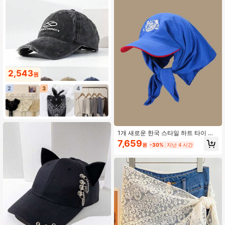
2,543
원
2
3
4
1개 새로운 한국 스타일 하트 타이 헤
드스카프 모자, 야외 얼굴 커버 헤드랩
7,659
원
-30%
지난 4 시간
캡, 통기성 자외선 차단 선셰이드 헤드
스카프 모자