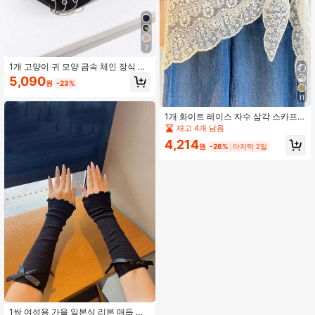
7
1개 고양이 귀 모양 금속 체인 장식 힙
합 야구모자
5,090
원
-23%
11
1개 화이트 레이스 자수 삼각 스카프,
청바지와 잘 어울리는 패셔너블한 액
재고 4개 남음
세서리
4,214
원
-26%
마지막 2일
1쌍 여성용 가을 일본식 리본 매듭 러