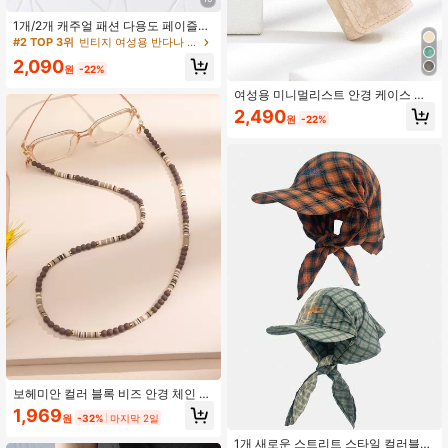
1개/2개 캐주얼 패션 다용도 페이즐리
힙합 반다나 스퀘어 스카프
#2 TOP 3위
빈티지 여성용 반다나 & 스퀘어 스카프
2,090
원
-22%
여성용 미니멀리스트 안경 케이스 안
경 액세서리
2,490
원
-22%
보헤미안 컬러 블록 비즈 안경 체인 여
성용 안경 액세서리
1,969
원
-32%
마지막 2일
1개 새로운 스트리트 스타일 컬러블록