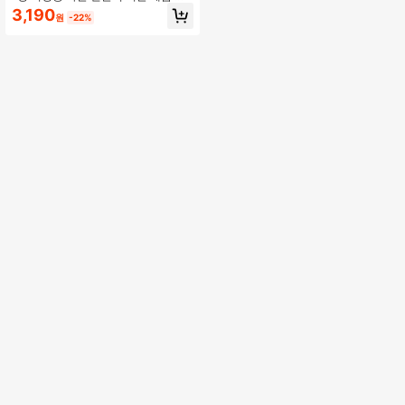
플 엣지 니트 암워머 솔리드 컬러 캐주
3,190
원
-22%
얼 폴리에스터