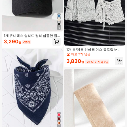
5
1개 유니섹스 솔리드 컬러 심플한 클
래식 스타일 캐주얼 야구 모자, 나들이
3,290
원
-23%
및 캐주얼 파티에 적합
1개 봄/여름 신상 레이스 플로럴 버서
타일 걸 디자인 직사각형 패셔너블한
재고 2개 남음
니치 허리 장식
3,830
원
-26%
마지막 2일
10