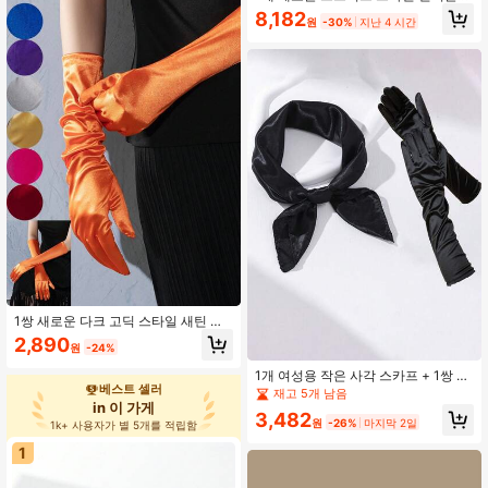
체크 야구 모자 여성용 여름 퀵드라이
8,182
원
-30%
지난 4 시간
자외선 차단 야구 모자
1쌍 새로운 다크 고딕 스타일 새틴 오
버 엘보우 롱 장갑 Y2K 스위트 쿨 솔리
2,890
원
-24%
드 컬러 풀 핑거 탄성 이브닝 장갑
1개 여성용 작은 사각 스카프 + 1쌍 새
베스트 셀러
틴 프리미엄 장갑 세트, 우아하고 세련
재고 5개 남음
된 스타일, 솔리드 컬러 새틴, 일상 외
in 이 가게
3,482
출에 적합, 순수 폴리에스터
원
-26%
마지막 2일
1k+ 사용자가 별 5개를 적립함
1