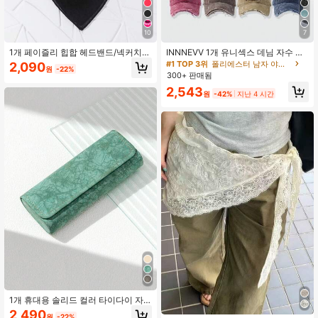
10
7
1개 페이즐리 힙합 헤드밴드/넥커치
INNNEVV 1개 유니섹스 데님 자수 레
프, 일상복, 스카프, 해변, 휴일, 액세서
터 패션 디스트레스드 스트릿웨어 야
#1 TOP 3위
폴리에스터 남자 야구 모자
2,090
원
-22%
리, 여행 필수품에 적합
구 모자
300+ 판매됨
2,543
원
-42%
지난 4 시간
1개 휴대용 솔리드 컬러 타이다이 자
석 안경 케이스
2,490
원
-22%