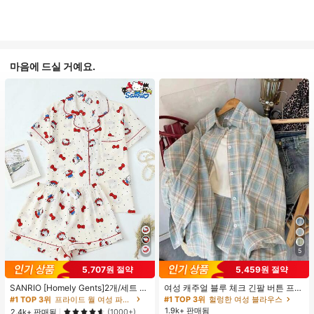
마음에 드실 거예요.
5
#1 TOP 3위
프라이드 월 여성 파자마 세트
5,707원 절약
5,459원 절약
높은 재방문 고객
거의 매진!
#1 TOP 3위
#1 TOP 3위
프라이드 월 여성 파자마 세트
프라이드 월 여성 파자마 세트
SANRIO [Homely Gents]2개/세트 여
여성 캐주얼 블루 체크 긴팔 버튼 프론
성 프린트 라펠 반팔 버튼 포켓 상의
트 폴리에스터 셔츠, 레귤러 핏, 봄 의
높은 재방문 고객
높은 재방문 고객
거의 매진!
거의 매진!
#1 TOP 3위
헐렁한 여성 블라우스
및 보우 반바지 잠옷 세트, 캐주얼 홈
류, 편안한 스타일
1.9k+ 판매됨
#1 TOP 3위
프라이드 월 여성 파자마 세트
2.4k+ 판매됨
(1000+)