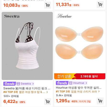
웨어, 봄/여름에 적합
높은 재방문 고객
거의 매진!
11,331
10,083
원
-33%
원
-36%
2,195원 절약
Hourtrue
Sweetra
#4 TOP 3위
짧은 여성 탱크 탑 & 카미스
Hourtrue 여성용 방수 두꺼운 실리콘
거의 매진!
Sweetra 봄/여름 패션 디자인 핑크 스
가슴 페탈, 작은 가슴 리프트업 & 푸시
#1 TOP 3위
없음 여성 스티키 브라
트라이프 브라운 폴카 도트 스파게티
#4 TOP 3위
#4 TOP 3위
짧은 여성 탱크 탑 & 카미스
짧은 여성 탱크 탑 & 카미스
인용, 웨딩 촬영 및 들러리용
스트랩 2 In 1 스위트 걸리시 비치 로
9.4k+ 판매됨
500+ 판매됨
거의 매진!
거의 매진!
맨틱 휴가 스타일 여성용 캐미 탱크 탑
1,295
#4 TOP 3위
짧은 여성 탱크 탑 & 카미스
6,422
원
-63%
마지막 3일
원
-29%
거의 매진!