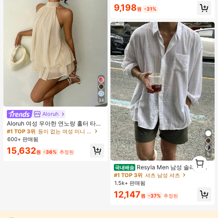
9,198
원
-31%
34
Aloruh
Aloruh 여성 우아한 연노랑 홀터 타이
미니 드레스
#1 TOP 3위
등이 없는 여성 미니 드레스
600+ 판매됨
15,632
원
-36%
추정된
5
1
1
Resyla Men 남성 솔리드 컬
국내배송
러 버튼 프론트 긴팔 포켓 캐주얼 셔츠
#1 TOP 3위
셔츠 남성 셔츠
1.5k+ 판매됨
12,147
원
-37%
추정된