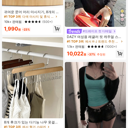
귀여운 문어 머리 마사지기, 8개의 촉
수, 머리 마사지기, 괄사 페이셜 도구,
#1 TOP 3위
다색 마사지 및 휴식 도구
머리 & 몸 이완, 독특한 마사지 포인
10k+ 판매됨
(500+)
33
트, 수동 딥 티슈 마사지 도구, 학교, 개
1,990
학, 여행, 여행 필수품, 가정 필수품, 스
원
-23%
#드레이프 컷 디테일
파, 마사지 도구, 마사지
DAZY 여성용 레귤러 핏 캐주얼 스포
츠 지퍼업 봄버 재킷, 봄, 가을 여성 의
#1 TOP 3위
에서 K-J 트렌드 추천 상품 여성 아우터웨어
류 여성 코트
1.1k+ 판매됨
(1000+)
10,022
원
-37%
추정된
8개 후크가 있는 다기능 나무 옷걸이
360도 회전 옷장 수납 후크 랙 상의
#1 TOP 3위
에서 행거 스태커