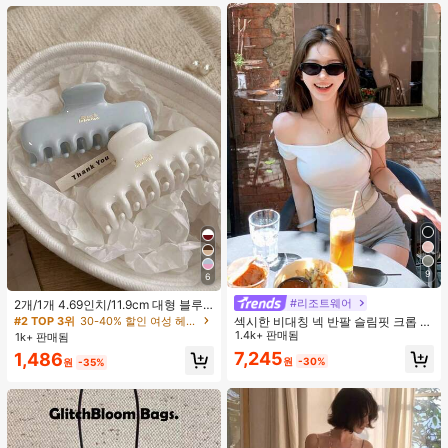
9
6
#리조트웨어
2개/1개 4.69인치/11.9cm 대형 블루
& 화이트 1피스 플라스틱 헤어 클로
#2 TOP 3위
30-40% 할인 여성 헤어 액세서리
섹시한 비대칭 넥 반팔 슬림핏 크롭 탑
클립, 데일리 웨어, 캐주얼, 파티, 출퇴
화이트 여름
1.4k+ 판매됨
1k+ 판매됨
근, 휴가, 헤어스타일링, 메이크업, 의
7,245
1,486
상 매칭 비치 헤어 클립 바캉스 헤어
원
-30%
원
-35%
클러치에 적합한 세련되고 다재다능
하며 우아하고 미니멀한 단색 헤어 액
세서리