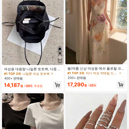
16
#1 TOP 3위
미디 여성 칵테일 드레스
재고 5개 남음
봄/여름 신상 여성용 메쉬 플로럴 프린
여성용 대용량 나일론 토트백, 다중 지
트 드레스, 브이넥, 휴가 스타일, 섹시
퍼 포켓, 방수 숄더 핸드백, 사무실 노
#1 TOP 3위
#1 TOP 3위
미디 여성 칵테일 드레스
미디 여성 칵테일 드레스
#1 TOP 3위
나일론 여성 토트백
한 비치 파티 댄스 드레스, 스파게티
트북, 일상 출퇴근, 쇼핑에 적합
200+ 판매됨
재고 5개 남음
재고 5개 남음
400+ 판매됨
스트랩 웨딩 가을
#1 TOP 3위
미디 여성 칵테일 드레스
17,290
14,187
원
-23%
원
-38%
추정된
재고 5개 남음