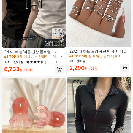
9
#1 TOP 3위
실버 여성 반지 세트
#2 TOP 3위
에서 피부 친화적 여성 상의, 블라우스 & 티
거의 매진!
22/21개 하트 모양 패션 반지, 미니멀
높은 재방문 고객
2개/세트 봄/여름 신상 플로럴 그레이
리스트 크리스탈 임베디드 보헤미안
+ 블랙 반팔 티셔츠, 여성 슬림핏 솔리
#1 TOP 3위
#1 TOP 3위
실버 여성 반지 세트
실버 여성 반지 세트
#2 TOP 3위
#2 TOP 3위
에서 피부 친화적 여성 상의, 블라우스 & 티
에서 피부 친화적 여성 상의, 블라우스 & 티
기하학 반지 세트, 발렌타인데이, 어머
드 컬러 언더셔츠 캐주얼
1k+ 판매됨
거의 매진!
거의 매진!
높은 재방문 고객
높은 재방문 고객
1.9k+ 판매됨
(1000+)
니날 선물
#1 TOP 3위
실버 여성 반지 세트
2,290
#2 TOP 3위
에서 피부 친화적 여성 상의, 블라우스 & 티
8,733
원
-23%
원
-30%
거의 매진!
높은 재방문 고객