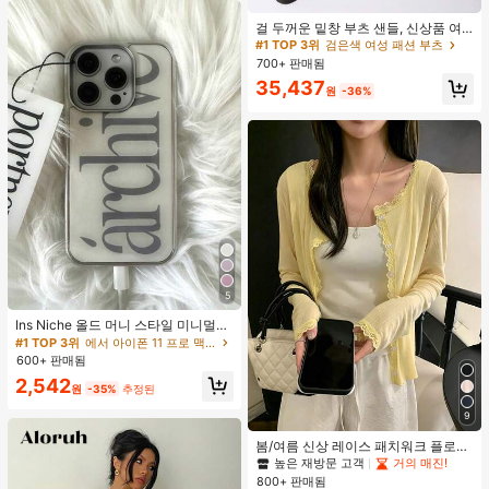
#1 TOP 3위
검은색 여성 패션 부츠
거의 매진!
걸 두꺼운 밑창 부츠 샌들, 신상품 여
름 키높이 롱 샤프트 니치 섹시 팝 걸
#1 TOP 3위
#1 TOP 3위
검은색 여성 패션 부츠
검은색 여성 패션 부츠
끈 레트로 스트리트 스타일 앵클 부츠
700+ 판매됨
거의 매진!
거의 매진!
#1 TOP 3위
검은색 여성 패션 부츠
35,437
원
-36%
거의 매진!
5
Ins Niche 올드 머니 스타일 미니멀리
스트 영국식 전기 도금 실버 엣지 풀
#1 TOP 3위
에서 아이폰 11 프로 맥스 패션 폰 케이스
커버리지 휴대폰 케이스, 아이폰 16 프
600+ 판매됨
로 맥스, 애플 17 프로 맥스, 1/3/12/11,
2,542
14 프로 호환 (태그 없음)
원
-35%
추정된
9
봄/여름 신상 레이스 패치워크 플로럴
트림 소프트 니트 가디건 경량 재킷 탑
높은 재방문 고객
거의 매진!
여성용, 코티지코어 옐로우
800+ 판매됨