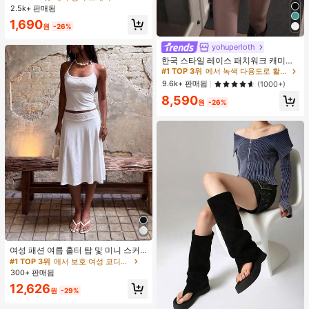
조끼 및 의류용 공간 절약 정리대
2.5k+ 판매됨
1,690
원
-26%
yohuperloth
#1 TOP 3위
에서 녹색 다용도로 활용 가능한 데일리 탑
거의 매진!
한국 스타일 레이스 패치워크 캐미솔
탱크 탑, Y2K 에스테틱, 스트리트웨어
#1 TOP 3위
#1 TOP 3위
에서 녹색 다용도로 활용 가능한 데일리 탑
에서 녹색 다용도로 활용 가능한 데일리 탑
캐주얼 여름
거의 매진!
거의 매진!
9.6k+ 판매됨
(1000+)
#1 TOP 3위
에서 녹색 다용도로 활용 가능한 데일리 탑
8,590
원
-26%
거의 매진!
여성 패션 여름 홀터 탑 및 미니 스커
트 세트, 저녁 데이트, 연회, 파티에 적
#1 TOP 3위
에서 보호 여성 코디네이터
합, 화이트 우아한, 데이트 나이트
300+ 판매됨
12,626
원
-29%