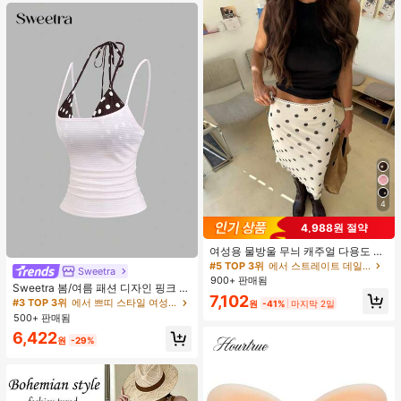
4
4,988원 절약
여성용 물방울 무늬 캐주얼 다용도 데
이트 & 외출 A라인 스커트 봄
#5 TOP 3위
에서 스트레이트 데일리 스커트
Sweetra
900+ 판매됨
Sweetra 봄/여름 패션 디자인 핑크 스
7,102
트라이프 브라운 폴카 도트 스파게티
#3 TOP 3위
에서 쁘띠 스타일 여성 상의, 블라우스 & 티
원
-41%
마지막 2일
스트랩 2 In 1 스위트 걸리시 비치 로
500+ 판매됨
맨틱 휴가 스타일 여성용 캐미 탱크 탑
6,422
원
-29%