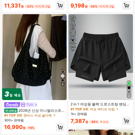
11,331
9,198
원
-33%
마지막 2일
원
-30%
마지막 2일
6
4
#1 TOP 3위
여성 액티브 바텀
높은 재방문 고객
2 in 1 여성용 블랙 드로스트링 밴딩
TUU
허리 곡선 밑단 캐주얼 러닝 트레이닝
#1 TOP 3위
#1 TOP 3위
여성 액티브 바텀
여성 액티브 바텀
2026년 신상 미니멀리스트
국내배송
운동 반바지
1k+ 판매됨
높은 재방문 고객
높은 재방문 고객
도트 캔버스 토트백, 대용량 캐주얼 다
#1 TOP 3위
캔버스 여성 숄더백
용도 통근 숄더 핸드백
#1 TOP 3위
여성 액티브 바텀
7,387
900+ 판매됨
원
-36%
추정된
높은 재방문 고객
16,990
원
-15%