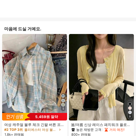
마음에 드실 거예요.
5
5,459원 절약
9
여성 캐주얼 블루 체크 긴팔 버튼 프론
봄/여름 신상 레이스 패치워크 플로럴
트 폴리에스터 셔츠, 레귤러 핏, 봄 의
트림 소프트 니트 가디건 경량 재킷 탑
높은 재방문 고객
거의 매진!
#2 TOP 3위
폴리에스터 여성 블라우스
류, 편안한 스타일
여성용, 코티지코어 옐로우
1.8k+ 판매됨
800+ 판매됨