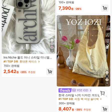
100+ 판매됨
높은 재방문 고객
높은 재방문 고객
#3 TOP 3위
에서 새로운 여성 상의
7,390
원
-26%
높은 재방문 고객
5
Ins Niche 올드 머니 스타일 미니멀리
스트 영국식 전기 도금 실버 엣지 풀
#1 TOP 3위
휴대폰 케이스
커버리지 휴대폰 케이스, 아이폰 16 프
700+ 판매됨
로 맥스, 애플 17 프로 맥스, 1/3/12/11,
2,542
14 프로 호환 (태그 없음)
원
-35%
추정된
14
YOZ iOZi
1
#1 TOP 3위
러칭 백 여성 숄더백
1
거의 매진!
한국 스타일 니치 디자인 겨드랑이 숄
더백, 다용도 패션 부드러운 여름 숄더
#1 TOP 3위
#1 TOP 3위
러칭 백 여성 숄더백
러칭 백 여성 숄더백
토트백 여성용,
300+ 판매됨
거의 매진!
거의 매진!
#1 TOP 3위
러칭 백 여성 숄더백
8,407
원
-38%
추정된