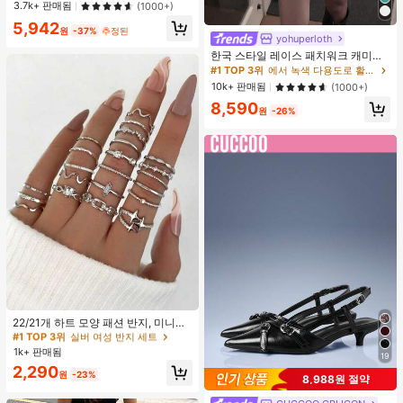
한 미니멀리스트 스타일
3.7k+ 판매됨
(1000+)
5,942
원
-37%
추정된
yohuperloth
한국 스타일 레이스 패치워크 캐미솔
탱크 탑, Y2K 에스테틱, 스트리트웨어
#1 TOP 3위
에서 녹색 다용도로 활용 가능한 데일리 탑
캐주얼 여름
10k+ 판매됨
(1000+)
8,590
원
-26%
#1 TOP 3위
실버 여성 반지 세트
거의 매진!
22/21개 하트 모양 패션 반지, 미니멀
리스트 크리스탈 임베디드 보헤미안
#1 TOP 3위
#1 TOP 3위
실버 여성 반지 세트
실버 여성 반지 세트
기하학 반지 세트, 발렌타인데이, 어머
1k+ 판매됨
거의 매진!
거의 매진!
19
니날 선물
#1 TOP 3위
실버 여성 반지 세트
2,290
원
-23%
8,988원 절약
거의 매진!