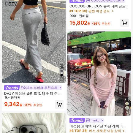
CUCCOO GRLICON
CUCCOO GRLICON 블랙 페이턴트
가죽 뾰족한 토 메탈 크리스크로스 스
#1 TOP 3위
평원 여성 펌프
트랩 더블 버클 장식 키튼 힐 뮬 슈즈,
900+ 판매됨
쿨 걸즈를 위한 오토바이 스타일, 봄/
15,802
여름, 휴가, 여행, 2000년대 스타일에
원
-36%
추정된
적합
17
#오피스 스파크 트위스트
DAZY 여성용 솔리드 컬러 허리 주름
우아한 인어 스커트 여름
1k+ 판매됨
9,342
원
-37%
추정된
6
Tinkc
#3 TOP 3위
에서 새로운 여성 상의
높은 재방문 고객
여성용 브이넥 자외선 차단 레이어링
다용도 긴팔 티셔츠 탑, 봄/여름 핑크
#3 TOP 3위
#3 TOP 3위
에서 새로운 여성 상의
에서 새로운 여성 상의