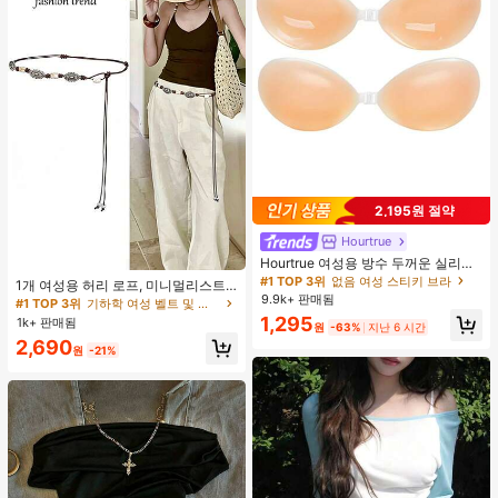
2,195원 절약
Hourtrue
Hourtrue 여성용 방수 두꺼운 실리콘
#1 TOP 3위
기하학 여성 벨트 및 벨트 액세서리
가슴 페탈, 작은 가슴 리프트업 & 푸시
#1 TOP 3위
없음 여성 스티키 브라
거의 매진!
1개 여성용 허리 로프, 미니멀리스트
인용, 웨딩 촬영 및 들러리용
9.9k+ 판매됨
보헤미안 패션 매듭 허리 벨트, 드레
#1 TOP 3위
#1 TOP 3위
기하학 여성 벨트 및 벨트 액세서리
기하학 여성 벨트 및 벨트 액세서리
스, 캐주얼 팬츠와 함께 일상 착용에
1,295
1k+ 판매됨
거의 매진!
거의 매진!
원
-63%
지난 6 시간
적합한 장식용 허리 액세서리
#1 TOP 3위
기하학 여성 벨트 및 벨트 액세서리
2,690
원
-21%
거의 매진!