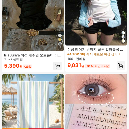
19
여름 레이지 빈티지 쿨톤 컬러블록 얇
은 시어 긴팔 슬림핏 플래터링 탑
#4 TOP 3위
에서 새로운 여성 상의
IslaSuriya 여성 캐주얼 오프숄더 러치
100+ 판매됨
핏 솔리드 블랙 티셔츠, 데일리 출퇴
1.3k+ 판매됨
근, 여름에 적합
9,031
5,390
원
-31%
지난 6 시간
원
-26%