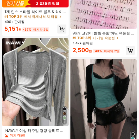
3,039원 절약
#1 TOP 3위
에서 극세사 비치 타월
거의 매진!
1개 인스 스타일 라이트 블루 & 화이
트 & 그린 스트라이프 비치 타월, 화이
#1 TOP 3위
#1 TOP 3위
에서 극세사 비치 타월
에서 극세사 비치 타월
트와 그린 세로 스트라이프 프린트가
400+ 판매됨
거의 매진!
거의 매진!
있는 라이트 블루 배경, 신선한 섬 휴
#1 TOP 3위
비 개별 속눈썹
#1 TOP 3위
에서 극세사 비치 타월
5,151
가 분위기, 수영, 캠핑, 피트니스, 여름
원
-37%
마지막 2일
거의 매진!
96개 고양이 발톱 분할 하단 속눈썹 B
거의 매진!
휴식, 욕실 장식, 야외 액세서리, 선물,
컬 인조 속눈썹, 자연스럽고 사실적인
수영장 부드러운 가구, 핸드 타월에 적
#1 TOP 3위
#1 TOP 3위
비 개별 속눈썹
비 개별 속눈썹
개별 클러스터, 헐렁한 데일리 사용,
합
1.4k+ 판매됨
거의 매진!
거의 매진!
초보자에게 적합
#1 TOP 3위
비 개별 속눈썹
2,500
원
-43%
마지막 2일
거의 매진!
8
INAWLY 여성 캐주얼 경량 솔리드 컬
러 재킷, 봄/가을 일상 출퇴근에 적합
거의 매진!