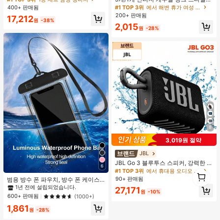
릿웨어 팬츠
여성용 실버 메탈 비대칭 라운드 디스
400+ 판매됨
#1 TOP 3위
#1 TOP 3위
에서 해변 휴가 여성 팔찌
에서 해변 휴가 여성 팔찌
크 해머드 및 중공 매끄러운 표면 팔
200+ 판매됨
거의 매진!
거의 매진!
17,212
찌, 일상 착용, 파티, 모임 및 여름 휴가
원
-38%
#1 TOP 3위
에서 해변 휴가 여성 팔찌
2,015
에 적합, 선물용
원
-28%
거의 매진!
8
3,019원 절약
JBL
#1 TOP 3위
에서 휴대용 오디오 및 비디오
거의 매진!
JBL Go 3 블루투스 스피커, 강력한 베
6
이스, 스테레오, 야외 휴대용 미니 무
#1 TOP 3위
#1 TOP 3위
에서 휴대용 오디오 및 비디오
에서 휴대용 오디오 및 비디오
1
선 스피커, 정품 JBL
90+ 판매됨
1
범용 방수 폰 파우치, 방수 폰 케이스,
거의 매진!
거의 매진!
아이폰 14/13/12/11 프로 맥스/XS 플
1년 전에 설립되었습니다.
#1 TOP 3위
에서 휴대용 오디오 및 비디오
27,171
원
-10%
러스와 호환, 삼성 갤럭시 S22/S23 폰
600+ 판매됨
(1000+)
거의 매진!
과 호환 (최대 7.0인치), 3D 폰 드라이
1,861
백, 휴가에 적합, 다양한 폰 모델과 호
원
-28%
환