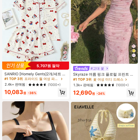
15
5,707원 절약
#1 TOP 3위
프라이드 월 여성 파자마 세트
#고대 꽃
높은 재방문 고객
거의 매진!
SANRIO [Homely Gents]2개/세트 여
Skyraze 여름 핑크 플로럴 프린트 주
성 프린트 라펠 반팔 버튼 포켓 상의
름 메쉬 캐미 롱 드레스, 여름 드레스,
#1 TOP 3위
#1 TOP 3위
프라이드 월 여성 파자마 세트
프라이드 월 여성 파자마 세트
#1 TOP 3위
꽃 여성 미디 드레스
및 보우 반바지 잠옷 세트, 캐주얼 홈
봄 옷
높은 재방문 고객
높은 재방문 고객
거의 매진!
거의 매진!
2.4k+ 판매됨
(1000+)
1.3k+ 판매됨
(1000+)
웨어, 봄/여름에 적합
#1 TOP 3위
프라이드 월 여성 파자마 세트
10,083
12,690
원
-36%
원
-24%
높은 재방문 고객
거의 매진!