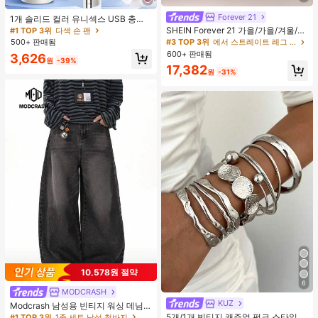
Forever 21
1개 솔리드 컬러 유니섹스 USB 충전
식 휴대용 100단 고풍량 장시간 배터
SHEIN Forever 21 가을/가을/겨울/개
#1 TOP 3위
다색 손 팬
리 수명 미니 핸드헬드 팬 LCD 디스플
학/컨트리 콘서트/콘서트/외출/생일/
500+ 판매됨
#3 TOP 3위
에서 스트레이트 레그 레그 데님 팬츠
레이 일상용, 여행용
할로윈 의상/캐주얼/Y2k/2000년대/
600+ 판매됨
3,626
Y2k Y2k/90S/섹시/서양복 여성/보헤
원
-39%
17,382
미안/컨트리/클럽/오피스/칵테일/빈
원
-31%
티지/바디콘/레이브 페스티벌/재미있
는/고급스러운/올드 머니/스트리트웨
어/휴가/컨트리 콘서트/직장/단정한/
국경일 새해 파티 외출 시크/베이직/
졸업/할로윈/로우 라이즈 배기 와이드
레그 진
10,578원 절약
6
MODCRASH
KUZ
#1 TOP 3위
에서 해변 휴가 여성 팔찌
Modcrash 남성용 빈티지 워싱 데님
청바지, 루즈핏 와이드 레그 배기 스트
거의 매진!
5개/1개 빈티지 캐주얼 펑크 스타일
#1 TOP 3위
1종 세트 남성 청바지