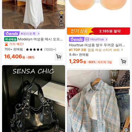
24
2,195원 절약
#데이트룩
Modelyn 여성용 메시 오프
Hourtrue
국내배송
숄더 러치드 웨이스트 드레스, 결혼식,
거의 매진!
Hourtrue 여성용 방수 두꺼운 실리콘
데이트 나이트 용 우아한 드레스
가슴 페탈, 작은 가슴 리프트업 & 푸시
700+ 판매됨
(1000+)
#1 TOP 3위
없음 여성 스티키 브라
인용, 웨딩 촬영 및 들러리용
9.4k+ 판매됨
16,406
원
-28%
1,295
원
-63%
마지막 3일