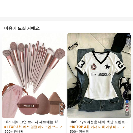
마음에 드실 거예요.
26
16개 메이크업 브러시 세트에는 13개
IslaSuriya 여성용 대비 색상 프린트 V
메이크업 브러시, 1개 눈물 모양 메이
넥 슬림핏 반팔 티셔츠
#1 TOP 3위
에서 얼굴 메이크업 브러시 세트
#10 TOP 3위
에서 다색 여성 티셔츠
크업 스펀지, 1개 둥근 쿠션 파우더 브
200+ 판매됨
500+ 판매됨