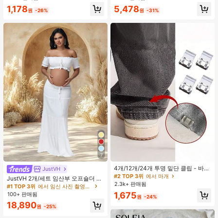
러시, 1개 삼각형 메이크업 스펀지가
1,178
5,478
포함되어 있습니다 - 클래식 세트. 부
원
-26%
원
-31%
드럽고 피부 친화적인 합성 모로 만들
어졌습니다. 여성과 소녀에게 완벽하
며, 가을과 겨울에 이상적입니다.
7
4개/12개/24개 투명 밑단 클립 - 바지
JustVH
밑단 끌림 방지를 위한 심리스 무봉제
#2 TOP 3위
에서 마개
JustVH 2개/세트 임산부 오프숄더 러
조절기, 의류 수선 및 깔끔한 바지 길
2.3k+ 판매됨
플 헴 크롭 탑과 플로잉 맥시 스커트
#1 TOP 3위
에서 임신 사진 촬영용 의상
이 맞춤을 위한 숨겨진 밑단 조절 클립
세트, 사진 촬영과 비치웨어에 적합한
1,675
100+ 판매됨
(랜덤 색상)
원
-24%
봄 화이트 가을
18,890
원
-25%