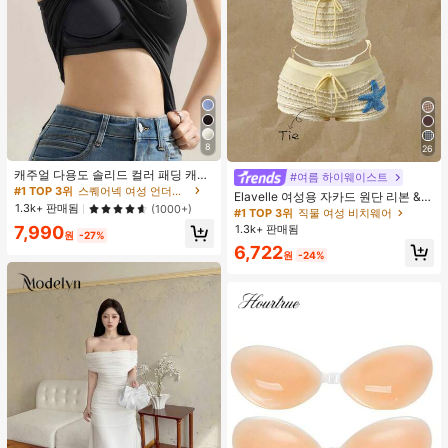
8
26
캐주얼 다용도 솔리드 컬러 패딩 캐미
#여름 하이웨이스트
솔
#1 TOP 3위
스퀘어넥 여성 언더셔츠 상의
Elavelle 여성용 자카드 원단 리본 &
1.3k+ 판매됨
(1000+)
불가사리 장식 하이웨스트 수영복 하
#1 TOP 3위
직물 여성 비치웨어
의, 봄/여름
1.3k+ 판매됨
7,990
원
-27%
6,722
원
-24%