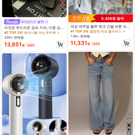
5
24
5,459원 절약
#타임리스 블랙
여성 캐주얼 블루 체크 긴팔 버튼 프론
이것은 부드러운 금속 지퍼, 이중 상단
트 폴리에스터 셔츠, 레귤러 핏, 봄 의
#1 TOP 3위
헐렁한 여성 블라우스
손잡이, 조절 가능한 긴 어깨 스트랩이
#2 TOP 3위
패셔너블 여성 토트백
류, 편안한 스타일
특징인 세련되고 미니멀한 블랙 대용
1.9k+ 판매됨
200+ 판매됨
량 여성용 핸드백입니다. 여성들은 어
11,331
13,851
원
-33%
깨에 메거나, 크로스백으로 메거나, 손
원
-34%
으로 들 수 있습니다. 이 가방은 꼼꼼
하게 바느질되어 출퇴근, 쇼핑, 출장,
사무실 사용 및 일상적인 출퇴근에 적
합합니다.
5