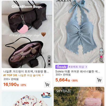
14
#코케트 의상
나일론 겨드랑이 토트백, 대용량 통근
Soleia 여름 귀여운 패셔너블한 섹시
숄더백, 작은 메이크업 백 포함, 펜던
한 홀터 타이 트위스트 오픈 백 탑
300+ 판매됨
#1 TOP 3위
나일론 여성 숄더백
트 미포함, 가벼운 일상 핸드백 (펜던
200+ 판매됨
5,664
원
-30%
트 미포함)
16,190
원
-27%