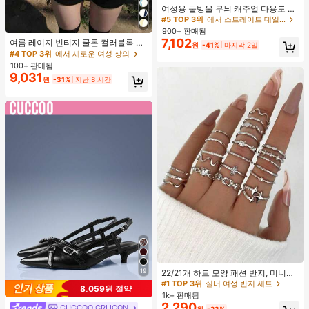
여성용 물방울 무늬 캐주얼 다용도 데
이트 & 외출 A라인 스커트 봄
#5 TOP 3위
에서 스트레이트 데일리 스커트
900+ 판매됨
7,102
여름 레이지 빈티지 쿨톤 컬러블록 얇
원
-41%
마지막 2일
은 시어 긴팔 슬림핏 플래터링 탑
#4 TOP 3위
에서 새로운 여성 상의
100+ 판매됨
9,031
원
-31%
지난 8 시간
#1 TOP 3위
실버 여성 반지 세트
거의 매진!
19
22/21개 하트 모양 패션 반지, 미니멀
리스트 크리스탈 임베디드 보헤미안
#1 TOP 3위
#1 TOP 3위
실버 여성 반지 세트
실버 여성 반지 세트
8,059원 절약
기하학 반지 세트, 발렌타인데이, 어머
1k+ 판매됨
거의 매진!
거의 매진!
니날 선물
2,290
CUCCOO GRLICON
#1 TOP 3위
실버 여성 반지 세트