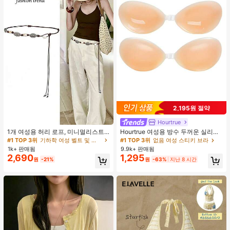
2,195원 절약
Hourtrue
#1 TOP 3위
기하학 여성 벨트 및 벨트 액세서리
거의 매진!
1개 여성용 허리 로프, 미니멀리스트
Hourtrue 여성용 방수 두꺼운 실리콘
보헤미안 패션 매듭 허리 벨트, 드레
가슴 페탈, 작은 가슴 리프트업 & 푸시
#1 TOP 3위
#1 TOP 3위
기하학 여성 벨트 및 벨트 액세서리
기하학 여성 벨트 및 벨트 액세서리
#1 TOP 3위
없음 여성 스티키 브라
스, 캐주얼 팬츠와 함께 일상 착용에
인용, 웨딩 촬영 및 들러리용
1k+ 판매됨
9.9k+ 판매됨
거의 매진!
거의 매진!
적합한 장식용 허리 액세서리
2,690
1,295
#1 TOP 3위
기하학 여성 벨트 및 벨트 액세서리
원
-21%
원
-63%
지난 8 시간
거의 매진!