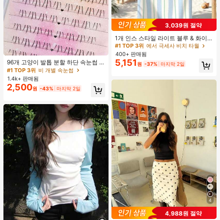
3,039원 절약
#1 TOP 3위
에서 극세사 비치 타월
거의 매진!
1개 인스 스타일 라이트 블루 & 화이
트 & 그린 스트라이프 비치 타월, 화이
#1 TOP 3위
#1 TOP 3위
에서 극세사 비치 타월
에서 극세사 비치 타월
트와 그린 세로 스트라이프 프린트가
#1 TOP 3위
비 개별 속눈썹
400+ 판매됨
거의 매진!
거의 매진!
있는 라이트 블루 배경, 신선한 섬 휴
5,151
거의 매진!
96개 고양이 발톱 분할 하단 속눈썹 B
#1 TOP 3위
에서 극세사 비치 타월
원
-37%
마지막 2일
가 분위기, 수영, 캠핑, 피트니스, 여름
컬 인조 속눈썹, 자연스럽고 사실적인
#1 TOP 3위
#1 TOP 3위
비 개별 속눈썹
비 개별 속눈썹
거의 매진!
휴식, 욕실 장식, 야외 액세서리, 선물,
개별 클러스터, 헐렁한 데일리 사용,
1.4k+ 판매됨
수영장 부드러운 가구, 핸드 타월에 적
거의 매진!
거의 매진!
초보자에게 적합
2,500
합
#1 TOP 3위
비 개별 속눈썹
원
-43%
마지막 2일
거의 매진!
4
4,988원 절약