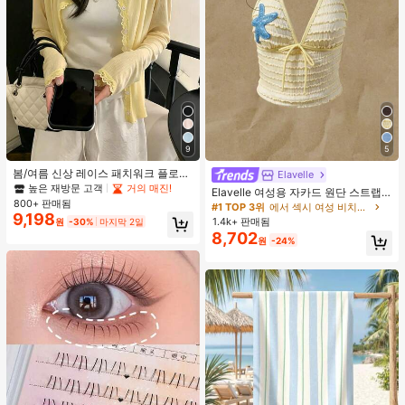
9
5
봄/여름 신상 레이스 패치워크 플로럴
Elavelle
트림 소프트 니트 가디건 경량 재킷 탑
높은 재방문 고객
거의 매진!
Elavelle 여성용 자카드 원단 스트랩
여성용, 코티지코어 옐로우
800+ 판매됨
불가사리 장식 홀터 탑, 봄/여름에 적
#1 TOP 3위
에서 섹시 여성 비치웨어
9,198
합 (탑만 포함, 반바지 미포함)
1.4k+ 판매됨
원
-30%
마지막 2일
8,702
원
-24%