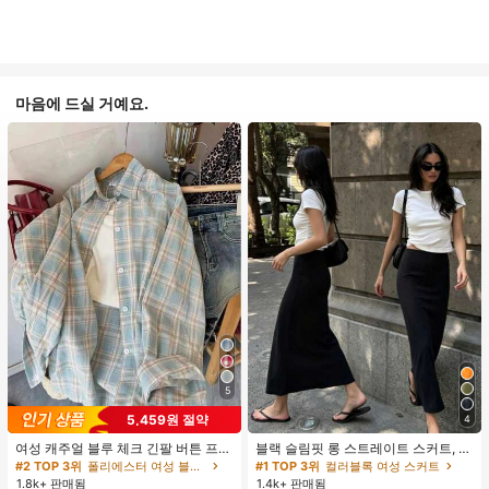
마음에 드실 거예요.
5
5,459원 절약
4
여성 캐주얼 블루 체크 긴팔 버튼 프론
블랙 슬림핏 롱 스트레이트 스커트, 여
트 폴리에스터 셔츠, 레귤러 핏, 봄 의
성 패션 폴리에스터 캐주얼 파티 스커
#2 TOP 3위
폴리에스터 여성 블라우스
#1 TOP 3위
컬러블록 여성 스커트
류, 편안한 스타일
트, 다용도 및 귀여운, 일상 착용에 적
1.8k+ 판매됨
1.4k+ 판매됨