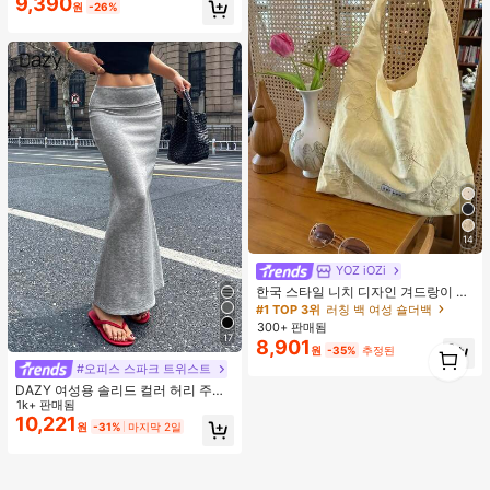
9,390
원
-26%
14
YOZ iOZi
#1 TOP 3위
러칭 백 여성 숄더백
거의 매진!
한국 스타일 니치 디자인 겨드랑이 숄
더백, 다용도 패션 부드러운 여름 숄더
#1 TOP 3위
#1 TOP 3위
러칭 백 여성 숄더백
러칭 백 여성 숄더백
토트백 여성용,
300+ 판매됨
거의 매진!
거의 매진!
17
8,901
1
#1 TOP 3위
러칭 백 여성 숄더백
원
-35%
추정된
1
거의 매진!
#오피스 스파크 트위스트
DAZY 여성용 솔리드 컬러 허리 주름
우아한 인어 스커트 여름
1k+ 판매됨
10,221
원
-31%
마지막 2일