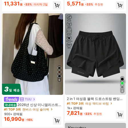
합, 여름 휴가. 해변, 음악 축제 및 여름
11,331
5,571
원
-33%
마지막 2일
원
-33%
추정된
휴가에 완벽, 90년대
6
4
#1 TOP 3위
여성 액티브 바텀
높은 재방문 고객
2 in 1 여성용 블랙 드로스트링 밴딩
TUU
허리 곡선 밑단 캐주얼 러닝 트레이닝
#1 TOP 3위
#1 TOP 3위
여성 액티브 바텀
여성 액티브 바텀
2026년 신상 미니멀리스트
국내배송
운동 반바지
1k+ 판매됨
높은 재방문 고객
높은 재방문 고객
도트 캔버스 토트백, 대용량 캐주얼 다
#1 TOP 3위
캔버스 여성 숄더백
7,821
용도 통근 숄더 핸드백
#1 TOP 3위
여성 액티브 바텀
900+ 판매됨
원
-33%
추정된
16,990
높은 재방문 고객
원
-15%