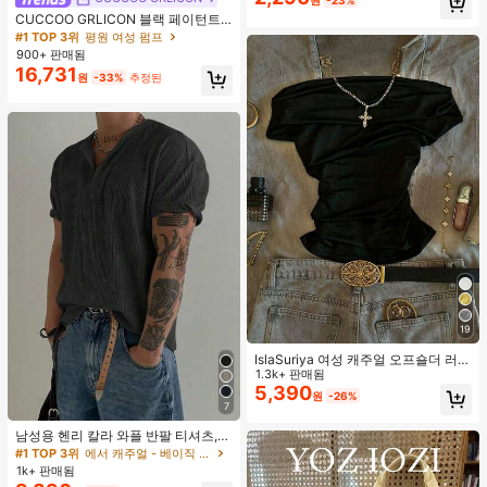
원
-23%
거의 매진!
CUCCOO GRLICON 블랙 페이턴트
가죽 뾰족한 토 메탈 크리스크로스 스
#1 TOP 3위
평원 여성 펌프
트랩 더블 버클 장식 키튼 힐 뮬 슈즈,
900+ 판매됨
쿨 걸즈를 위한 오토바이 스타일, 봄/
16,731
원
-33%
추정된
여름, 휴가, 여행, 2000년대 스타일에
적합
19
IslaSuriya 여성 캐주얼 오프숄더 러치
핏 솔리드 블랙 티셔츠, 데일리 출퇴
1.3k+ 판매됨
근, 여름에 적합
5,390
원
-26%
7
남성용 헨리 칼라 와플 반팔 티셔츠,
가볍고 통기성이 좋은 기본 티, 미국
#1 TOP 3위
에서 캐주얼 - 베이직 남성 상의
미니멀리스트 스타일, 모든 계절에 적
1k+ 판매됨
합