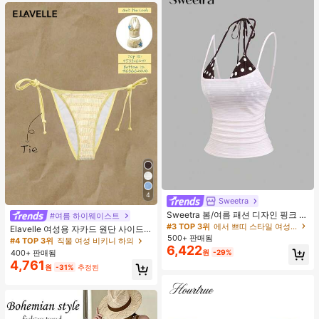
4
Sweetra
Sweetra 봄/여름 패션 디자인 핑크 스
#여름 하이웨이스트
트라이프 브라운 폴카 도트 스파게티
#3 TOP 3위
에서 쁘띠 스타일 여성 상의, 블라우스 & 티
Elavelle 여성용 자카드 원단 사이드
스트랩 2 In 1 스위트 걸리시 비치 로
500+ 판매됨
타이 비키니 하의, 봄/여름
#4 TOP 3위
직물 여성 비키니 하의
맨틱 휴가 스타일 여성용 캐미 탱크 탑
6,422
400+ 판매됨
원
-29%
4,761
원
-31%
추정된