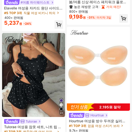
봄/여름 신상 레이스 패치워크 플로럴
#여름 하이웨이스트
트림 소프트 니트 가디건 경량 재킷 탑
높은 재방문 고객
거의 매진!
Elavelle 여성용 자카드 원단 사이드
여성용, 코티지코어 옐로우
800+ 판매됨
타이 비키니 하의, 봄/여름
#5 TOP 3위
직물 여성 비키니 하의
9,198
400+ 판매됨
원
-31%
마지막 3일
5,237
원
-24%
2,195원 절약
23
Hourtrue
Hourtrue 여성용 방수 두꺼운 실리콘
Tulorae
가슴 페탈, 작은 가슴 리프트업 & 푸시
#1 TOP 3위
없음 여성 스티키 브라
Tulorae 여성용 잠옷 세트, 니트 립 원
인용, 웨딩 촬영 및 들러리용
9.7k+ 판매됨
단, 하트 프린트 대비 레이스 트림, 로
#1 TOP 3위
캐주얼-영 여성 파자마 세트