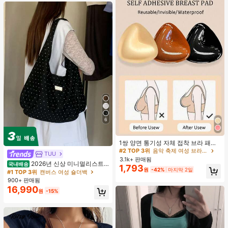
6
#2 TOP 3위
음악 축제 여성 브라 액세서리
거의 매진!
1쌍 양면 통기성 자체 접착 브라 패드,
두꺼워진 삼각형 푸쉬업 디자인, 재사
#2 TOP 3위
#2 TOP 3위
음악 축제 여성 브라 액세서리
음악 축제 여성 브라 액세서리
TUU
용 가능, 보이지 않는 비키니 브라 삽
3.1k+ 판매됨
거의 매진!
거의 매진!
2026년 신상 미니멀리스트
입물, 수영에 적합
국내배송
1,793
#2 TOP 3위
음악 축제 여성 브라 액세서리
원
-42%
마지막 2일
도트 캔버스 토트백, 대용량 캐주얼 다
#1 TOP 3위
캔버스 여성 숄더백
용도 통근 숄더 핸드백
거의 매진!
900+ 판매됨
16,990
원
-15%