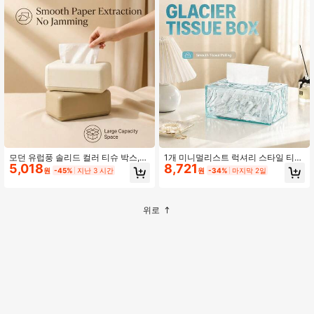
합, 침실, 방, 거실을 더 깨끗하고 깔끔
만드세요
하게 만듭니다
모던 유럽풍 솔리드 컬러 티슈 박스,
1개 미니멀리스트 럭셔리 스타일 티슈
5,018
8,721
거실과 침실용 플라스틱 장식 소품, 다
박스, 플라스틱 솔리드 컬러 대용량 티
원
-45%
지난 3 시간
원
-34%
마지막 2일
양한 색상 선택 가능, 스프링 장착 크
슈 홀더, 창의적인 빙하 텍스처 디자
리에이티브 디자인, 거실/침실/주방/
인, 거실/침실/주방/사무실에 적합, 침
사무실에 적합, 침실, 방, 거실을 더 깨
실, 방, 거실을 더 깨끗하고 깔끔하게
끗하고 깔끔하게 유지, 다양한 파티와
만듭니다
위로
휴일을 위한 완벽한 선물.