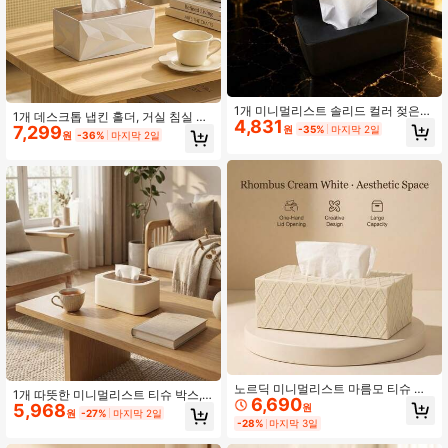
1개 미니멀리스트 솔리드 컬러 젖은
1개 데스크톱 냅킨 홀더, 거실 침실 티
4,831
티슈 박스, 패션 INS 크림 스타일, [플
7,299
원
-35%
마지막 2일
슈 박스 장식, 다양한 색상 옵션, 양면
원
-36%
마지막 2일
립 커버 디자인] 티슈 박스, 밀봉 링 방
창의적 디자인, 거실/침실/주방/사무
습 창의적 디자인, 티슈를 쉽게 뽑을
실에 적합, 침실, 방, 거실을 더 깨끗하
수 있음, 다양한 크기의 티슈 박스에
고 깔끔하게 유지
적합, 데스크탑 수납, 욕실 티슈 홀더,
욕실, 거실, 침실, 사무실에 적용 가능
노르딕 미니멀리스트 마름모 티슈 박
1개 따뜻한 미니멀리스트 티슈 박스,
6,690
스, 거실 & 침실 장식, 다양한 색상 선
5,968
원
크림 화이트 우드 그레인 뚜껑, 창의적
원
-27%
마지막 2일
택 가능, 양면 창의적 디자인, 거실/침
인 디자인 티슈 홀더, 다양한 색상 선
-28%
마지막 3일
실/주방/사무실에 적합, 휴일 선물. 침
택 가능, 거실/침실/주방/사무실에 적
실, 방, 거실을 더 깨끗하고 깔끔하게