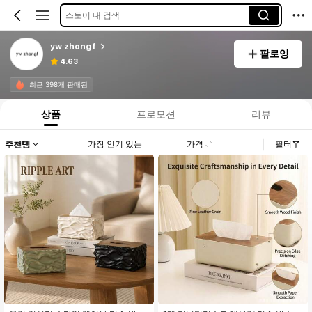
스토어 내 검색
yw zhongf
팔로잉
4.63
최근 398개 판매됨
상품
프로모션
리뷰
추천템
가장 인기 있는
가격
필터