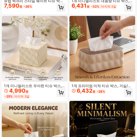
유럽 럭셔리 스타일 웨이브 티슈 박스,
1개 미니멀리스트 대용량 티슈 박스,
7,590
6,431
인스 스타일 티슈 박스, 거실 침실 장
양면 디자인, 내구성 있는 두꺼운 소
원
-26%
원
-32%
마지막 2일
식, 다양한 색상 선택 가능, 창의적인
재, 분리형 뚜껑으로 세척 및 리필 용
디자인, 거실/침실/주방/사무실에 적
이, 거실/침실/주방/사무실에 적합, 침
합, 침실, 방, 거실을 더 깨끗하고 깔끔
실, 방, 거실을 더 깨끗하고 깔끔하게
하게 만들기, 다양한 파티, 휴일을 위
유지
한 완벽한 선물.
1개 미니멀리스트 우아한 티슈 박스,
1개 프리미엄 미적 티슈 박스, 거실/침
4,990
6,432
베이지 다이아몬드 패턴 티슈 홀더, 부
실용 미니멀리스트 냅킨 홀더, 내구성
원
원
-28%
드러운 페이셜 티슈 디스펜서 수납 박
있는 티슈 박스, 거실/침실/주방/사무
-25%
마지막 3일
스, 거실 침실 티슈 박스 장식, 거실/침
실에 적합, 침실, 방, 거실을 더 깨끗하
실/주방/사무실에 적합, 방과 거실 공
고 정리된 상태로 유지
간을 깨끗하고 깔끔하게 유지