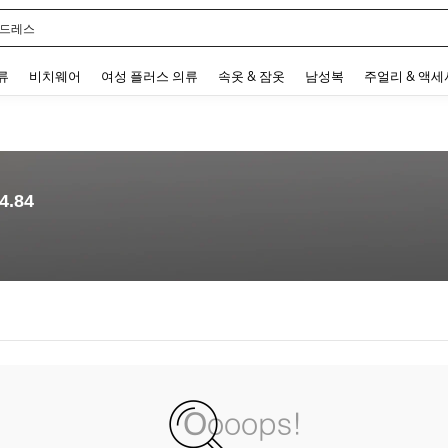
 드레스
 and down arrow keys to navigate search 최근 검색어 and 검색 후 발견. Press Enter 
류
비치웨어
여성 플러스 의류
속옷 & 잠옷
남성복
주얼리 & 액
4.84