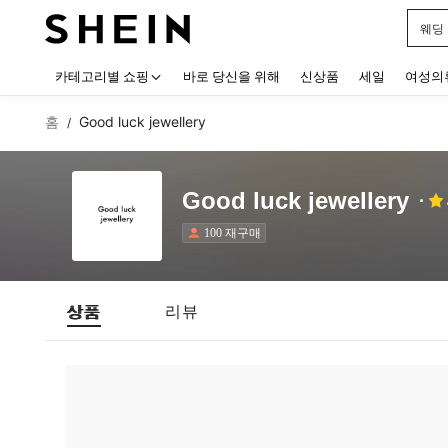
웨딩
Use up
카테고리별 쇼핑
바로 당신을 위해
신상품
세일
여성의
홈
Good luck jewellery
/
Good luck jewellery
100 재구매
상품
리뷰