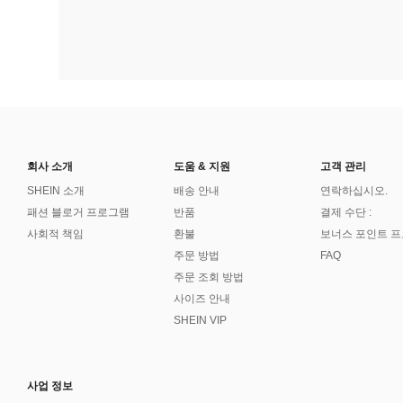
회사 소개
도움 & 지원
고객 관리
SHEIN 소개
배송 안내
연락하십시오.
패션 블로거 프로그램
반품
결제 수단 :
사회적 책임
환불
보너스 포인트 
주문 방법
FAQ
주문 조회 방법
사이즈 안내
SHEIN VIP
사업 정보