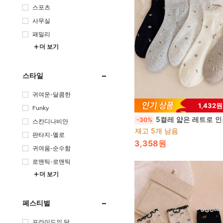
스포츠
사무실
패밀리
더 보기
스타일
귀여운-달콤한
1,432
Funky
5켤레 얇은 레트로 인스 잔꽃무늬 레이스 트림 심리스 짧은 양말 대학 
-30%
스칸디나비안
재고 5개 남음
판타지-멜로
3,358원
귀여움-순수함
로맨틱-로맨틱
더 보기
페스티벌
프라이드의 달