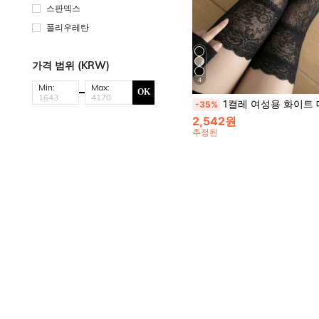
스판덱스
폴리우레탄
가격 범위 (KRW)
4
Min:
Max:
OK
1켤레 여성용 화이트 대비 레이스 트림 다용도 편안한 무릎 높
-35%
2,542원
추정된