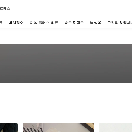
 드레스
 and down arrow keys to navigate search 최근 검색어 and 검색 후 발견. Press Enter 
류
비치웨어
여성 플러스 의류
속옷 & 잠옷
남성복
주얼리 & 액