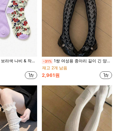
은 면 카디건 여성용 중목 양말, 버서타일 모리 스타일 INS
1쌍 여성용 종아리 길이 긴 양말, 레이스 홀로우 아웃 통기성 슬라우치 양말, 얇은 발레 스타일
-31%
재고 2개 남음
2,961원