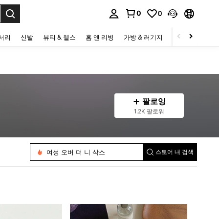
0
0
to select.
세서리
신발
뷰티 & 헬스
홈 앤 리빙
가방 & 러기지
스포츠 & 아웃
팔로잉
1.2K 팔로워
여성 오버 더 니 삭스
스토어 내 검색