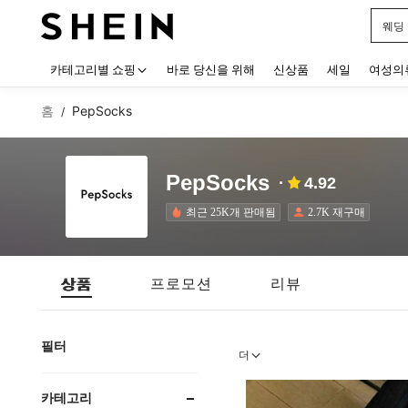
블랙
Use up
카테고리별 쇼핑
바로 당신을 위해
신상품
세일
여성의
홈
PepSocks
/
PepSocks
4.92
최근 25K개 판매됨
2.7K 재구매
상품
프로모션
리뷰
필터
더
카테고리