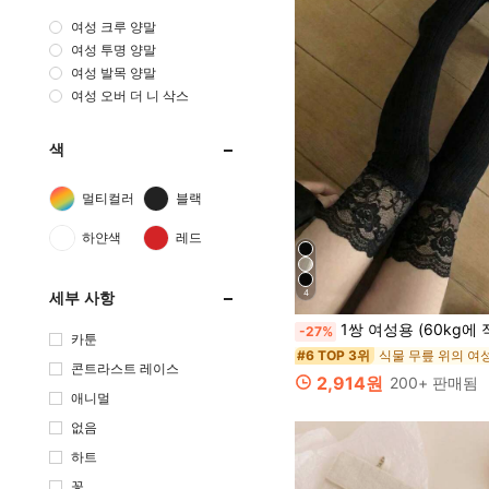
여성 크루 양말
여성 투명 양말
여성 발목 양말
여성 오버 더 니 삭스
색
멀티컬러
블랙
하얀색
레드
4
세부 사항
1쌍 여성용 (60kg에 적합) 블랙 대비 레이스 편안한 무릎 위
-27%
카툰
식물 무릎 위의 여
#6 TOP 3위
콘트라스트 레이스
2,914원
200+ 판매됨
애니멀
없음
하트
꽃