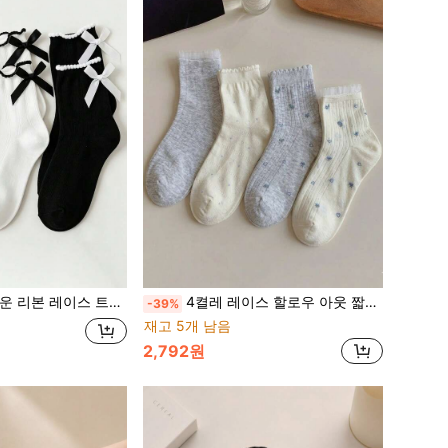
 트림 블랙 화이트 그레이 미드 카프 양말
4켤레 레이스 할로우 아웃 짧은 양말, 화이트 발레 스타일 미드 카프 양말, 여름용 통기성 및 편안함
-39%
재고 5개 남음
2,792원