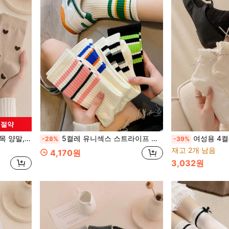
원 절약
 다용도, 학교 스타일
5켤레 유니섹스 스트라이프 양말, 통기성 있는 흡습 탈취 중목 양말, 스포츠와 일상 착용에 다용도, 사계절용
여성용 4켤레 고품질 여름용 
-28%
-39%
재고 2개 남음
4,170원
3,032원