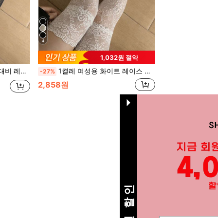
4
1,032원 절약
이 양말 일상 착용용
1켤레 여성용 화이트 레이스 트림 패치워크 다용도 편안한 니하이 양말 일상 착용용
-27%
2,858원
총 1 페이지
1