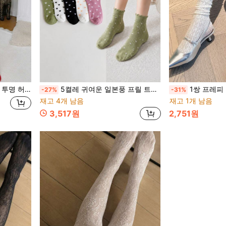
 스타킹 여성용, 크리스마스용
5켤레 귀여운 일본풍 프릴 트림 짧은 양말 한국 JK 스쿨 스타일 여성용 양말
1쌍 프레피 스타일 레이스 트림
-27%
-31%
재고 4개 남음
재고 1개 남음
3,517원
2,751원