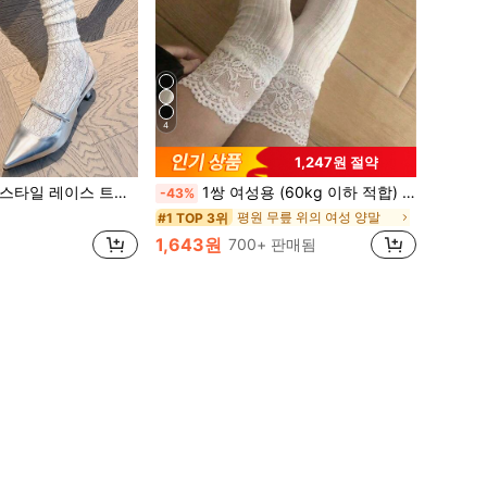
4
1,247원 절약
 카프 양말 여성용 화이트 루즈핏 롱 양말 부츠용
1쌍 여성용 (60kg 이하 적합) 화이트 대비 레이스 편안한 무릎 위 양말, 다용도 일상복
-43%
평원 무릎 위의 여성 양말
#1 TOP 3위
1,643원
700+ 판매됨