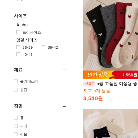
사이즈
Alpha
프리사이즈
양말 사이즈
36-39
39-42
40-43
재료
1,550
폴리에스터
5쌍 고품질 여성용 중목 양말, 하트 패턴, 일본 스타일,
-30%
원단
재고 5개 남음
3,540원
장면
홈
파티
선물