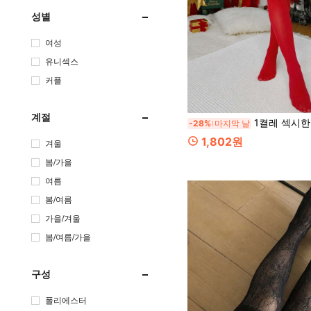
성별
여성
유니섹스
커플
계절
1켤레 섹시한 투명 허벅지 높은 레이스 트림
-28%
마지막 날
1,802원
겨울
봄/가을
여름
봄/여름
가을/겨울
봄/여름/가을
구성
폴리에스터