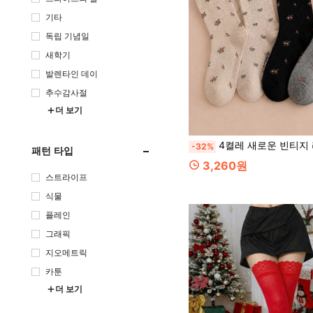
기타
독립 기념일
새학기
발렌타인 데이
추수감사절
더 보기
4켤레 새로운 빈티지 리본 러플 잔꽃무늬 JK 걸 양말, 인스
-32%
패턴 타입
3,260원
스트라이프
식물
플레인
그래픽
지오메트릭
카툰
더 보기