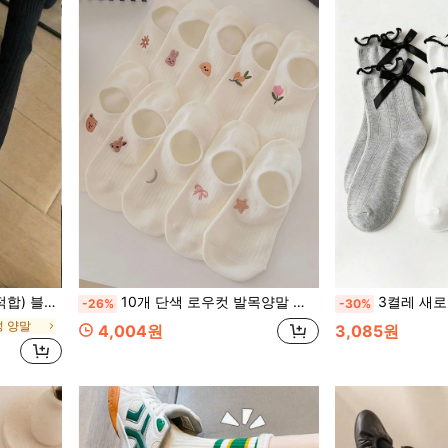
 양말, 다용도 일상복
10개 단색 로우컷 발목양말 여성용 , 통기성 , 땀 흡수 , 통기성 , 냄새 방지 , 미끄럼 방지
3켤레 새로운 리본 레이스
-26%
-30%
성 양말
4,004원
3,085원