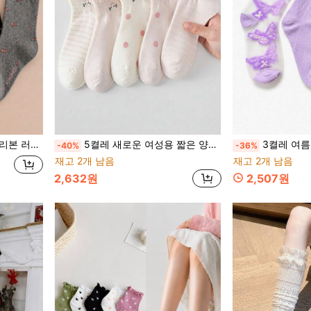
 스타일 슬라우치 양말
5켤레 새로운 여성용 짧은 양말, 귀여운 레이스 카툰 동물 메쉬 스포츠 양말 학생용
3켤레 여름 보라색 나비 & 작은 꽃 얇
-40%
-36%
재고 2개 남음
재고 2개 남음
2,632원
2,507원