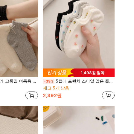
1,498원 절약
얇은 통기성 패션 롤리타 리본 레이스 중목 양말
5켤레 프렌치 스타일 얇은 플로럴 투명 로우컷 보트 양말, 부드럽고 통기성 있는 미끄럼 방지 힐, 소녀스러운 디자인
-39%
재고 5개 남음
2,392원