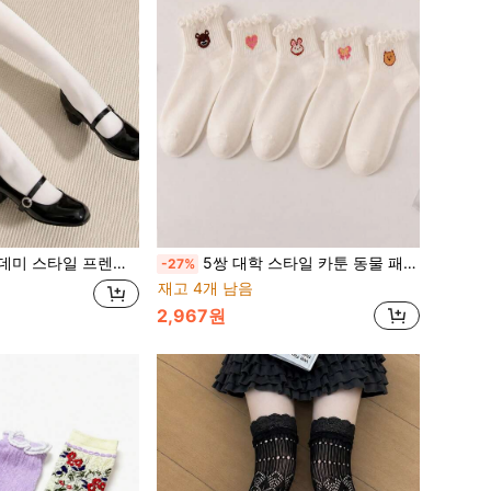
 오버니삭스, 여름용 얇은 고탄력 마이크로 압박 발레 스타일 종아리 양말 걸
5쌍 대학 스타일 카툰 동물 패턴 프릴 트림 숏 양말, 중목, 흡습성 및 통기성
-27%
재고 4개 남음
2,967원