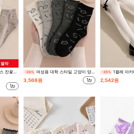
원 절약
스타일 로우컷 스포츠 양말
여성용 대학 스타일 고양이 양말 5켤레, 그레이 톤 카툰 귀여운 생선뼈 중목 양말, 한국 스타일 롤업 커프
1켤레 아카데미 스타일 프렌치 미니멀리스트 섹시 걸
-30%
-35%
3,568원
2,542원