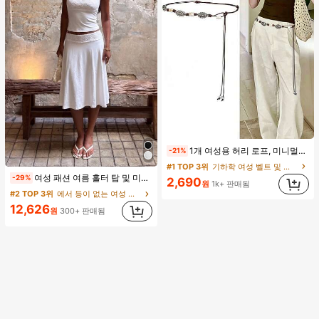
#1 TOP 3위
기하학 여성 벨트 및 벨트 액세서리
1개 여성용 허리 로프, 미니멀리스트 보헤미안 패션 매듭 허리 벨트, 드레스, 캐주얼 팬츠와 함께 일상 착용에 적합한 장식용 허리 액세서리
-21%
거의 매진!
#1 TOP 3위
#1 TOP 3위
기하학 여성 벨트 및 벨트 액세서리
기하학 여성 벨트 및 벨트 액세서리
여성 패션 여름 홀터 탑 및 미니 스커트 세트, 저녁 데이트, 연회, 파티에 적합, 화이트 우아한, 데이트 나이트
-29%
거의 매진!
거의 매진!
2,690
원
1k+ 판매됨
#1 TOP 3위
기하학 여성 벨트 및 벨트 액세서리
#2 TOP 3위
에서 등이 없는 여성 투피스 의상
거의 매진!
12,626
원
300+ 판매됨