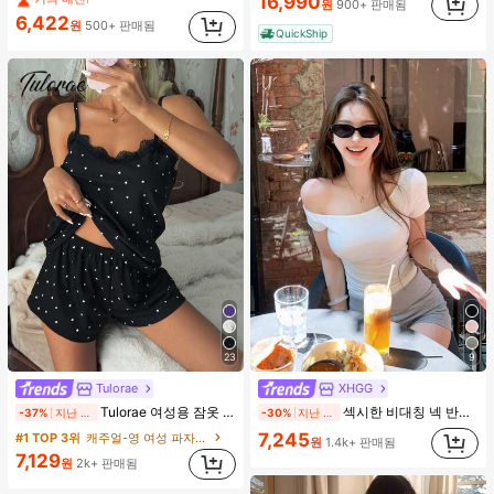
16,990
원
900+ 판매됨
#5 TOP 3위
짧은 여성 탱크 탑 & 카미스
6,422
원
500+ 판매됨
QuickShip
거의 매진!
23
9
Tulorae
XHGG
Tulorae 여성용 잠옷 세트, 니트 립 원단, 하트 프린트 대비 레이스 트림, 로맨틱 달콤 귀여운 섹시 캐미솔 & 반바지 베이비돌 잠옷 세트 투피스 나이트 세트 섹시 잠옷 세트 여성용 잠옷 롬퍼 투피스 잠옷 세트 여성용 잠옷 세트 도트 잠옷 세트 잠옷 반바지 세트 투피스 잠옷 세트 여성용 여름 세트 도트 반바지 세트 여성용 잠옷 세트 반바지 잠옷 세트 여성용 투피스 여름 라운지 세트
섹시한 비대칭 넥 반팔 슬림핏 크롭 탑 화이트 여름
-37%
지난 2일
-30%
지난 2일
7,245
#1 TOP 3위
캐주얼-영 여성 파자마 세트
원
1.4k+ 판매됨
7,129
원
2k+ 판매됨