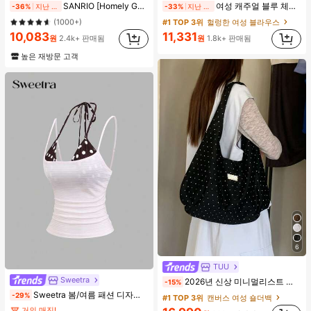
SANRIO [Homely Gents]2개/세트 여성 프린트 라펠 반팔 버튼 포켓 상의 및 보우 반바지 잠옷 세트, 캐주얼 홈웨어, 봄/여름에 적합
여성 캐주얼 블루 체크 긴팔 버튼 프론트 폴리에스터 셔츠, 레귤러 핏, 봄 의류, 편안한 스타일
-36%
지난 2일
-33%
지난 2일
#1 TOP 3위
#1 TOP 3위
프라이드 월 여성 파자마 세트
프라이드 월 여성 파자마 세트
(1000+)
(1000+)
#1 TOP 3위
헐렁한 여성 블라우스
#1 TOP 3위
프라이드 월 여성 파자마 세트
10,083
11,331
원
2.4k+ 판매됨
원
1.8k+ 판매됨
(1000+)
높은 재방문 고객
6
TUU
#5 TOP 3위
짧은 여성 탱크 탑 & 카미스
Sweetra
2026년 신상 미니멀리스트 도트 캔버스 토트백, 대용량 캐주얼 다용도 통근 숄더 핸드백
-15%
거의 매진!
Sweetra 봄/여름 패션 디자인 핑크 스트라이프 브라운 폴카 도트 스파게티 스트랩 2 In 1 스위트 걸리시 비치 로맨틱 휴가 스타일 여성용 캐미 탱크 탑
-29%
#1 TOP 3위
캔버스 여성 숄더백
#5 TOP 3위
#5 TOP 3위
짧은 여성 탱크 탑 & 카미스
짧은 여성 탱크 탑 & 카미스
거의 매진!
거의 매진!