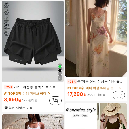
#1 TOP 3위
미디 여성 칵테일 드레스
4
봄/여름 신상 여성용 메쉬 플로럴 프린트 드레스, 브이넥, 휴가 스타일, 섹시한 비치 파티 댄스 드레스, 스파게티 스트랩 웨딩 가을
-23%
거의 매진!
2 in 1 여성용 블랙 드로스트링 밴딩 허리 곡선 밑단 캐주얼 러닝 트레이닝 운동 반바지
-25%
#1 TOP 3위
#1 TOP 3위
미디 여성 칵테일 드레스
미디 여성 칵테일 드레스
거의 매진!
거의 매진!
17,290
#1 TOP 3위
여성 액티브 바텀
원
300+ 판매됨
#1 TOP 3위
미디 여성 칵테일 드레스
8,690
원
1k+ 판매됨
거의 매진!
높은 재방문 고객