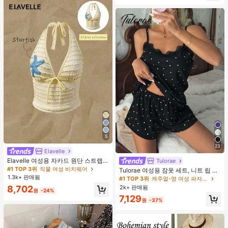
5
23
Elavelle
Elavelle 여성용 자카드 원단 스트랩
Tulorae
불가사리 장식 홀터 탑, 봄/여름에 적
#1 TOP 3위
직물 여성 비치웨어
Tulorae 여성용 잠옷 세트, 니트 립 원
합 (탑만 포함, 반바지 미포함)
1.3k+ 판매됨
단, 하트 프린트 대비 레이스 트림, 로
#1 TOP 3위
캐주얼-영 여성 파자마 세트
맨틱 달콤 귀여운 섹시 캐미솔 & 반바
2k+ 판매됨
8,702
원
-24%
지 베이비돌 잠옷 세트 투피스 나이트
7,129
세트 섹시 잠옷 세트 여성용 잠옷 롬퍼
원
-37%
투피스 잠옷 세트 여성용 잠옷 세트 도
트 잠옷 세트 잠옷 반바지 세트 투피스
잠옷 세트 여성용 여름 세트 도트 반바
지 세트 여성용 잠옷 세트 반바지 잠옷