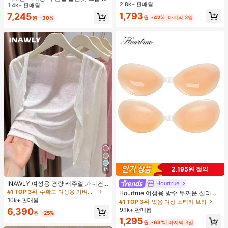
용 가능, 보이지 않는 비키니 브라 삽
2.8k+ 판매됨
화이트 여름
1.4k+ 판매됨
입물, 수영에 적합
1,793
7,245
원
-42%
마지막 3일
원
-30%
2,195원 절약
14
INAWLY 여성용 경량 캐주얼 가디건,
Hourtrue
여름
#1 TOP 3위
수확고 여성용 가벼운 카디건
Hourtrue 여성용 방수 두꺼운 실리콘
10k+ 판매됨
가슴 페탈, 작은 가슴 리프트업 & 푸시
#1 TOP 3위
없음 여성 스티키 브라
인용, 웨딩 촬영 및 들러리용
9.1k+ 판매됨
6,390
원
-25%
1,295
원
-63%
마지막 3일