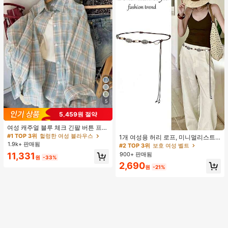
세트 여성용 투피스 여름 라운지 세트
5
5,459원 절약
여성 캐주얼 블루 체크 긴팔 버튼 프론
#2 TOP 3위
보호 여성 벨트
트 폴리에스터 셔츠, 레귤러 핏, 봄 의
#1 TOP 3위
헐렁한 여성 블라우스
거의 매진!
1개 여성용 허리 로프, 미니멀리스트
류, 편안한 스타일
1.9k+ 판매됨
보헤미안 패션 매듭 허리 벨트, 드레
#2 TOP 3위
#2 TOP 3위
보호 여성 벨트
보호 여성 벨트
스, 캐주얼 팬츠와 함께 일상 착용에
900+ 판매됨
11,331
거의 매진!
거의 매진!
원
-33%
적합한 장식용 허리 액세서리
#2 TOP 3위
보호 여성 벨트
2,690
원
-21%
거의 매진!