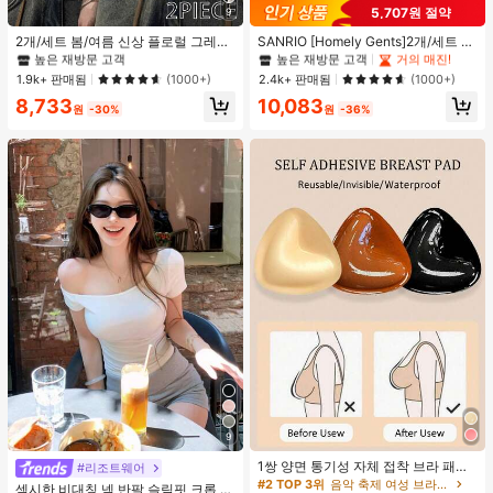
#2 TOP 3위
에서 피부 친화적 여성 상의, 블라우스 & 티
#1 TOP 3위
프라이드 월 여성 파자마 세트
5,707원 절약
9
높은 재방문 고객
높은 재방문 고객
거의 매진!
#2 TOP 3위
#2 TOP 3위
에서 피부 친화적 여성 상의, 블라우스 & 티
에서 피부 친화적 여성 상의, 블라우스 & 티
#1 TOP 3위
#1 TOP 3위
프라이드 월 여성 파자마 세트
프라이드 월 여성 파자마 세트
2개/세트 봄/여름 신상 플로럴 그레이
SANRIO [Homely Gents]2개/세트 여
+ 블랙 반팔 티셔츠, 여성 슬림핏 솔리
성 프린트 라펠 반팔 버튼 포켓 상의
높은 재방문 고객
높은 재방문 고객
높은 재방문 고객
높은 재방문 고객
거의 매진!
거의 매진!
드 컬러 언더셔츠 캐주얼
및 보우 반바지 잠옷 세트, 캐주얼 홈
#2 TOP 3위
에서 피부 친화적 여성 상의, 블라우스 & 티
#1 TOP 3위
프라이드 월 여성 파자마 세트
1.9k+ 판매됨
2.4k+ 판매됨
(1000+)
(1000+)
웨어, 봄/여름에 적합
높은 재방문 고객
높은 재방문 고객
거의 매진!
8,733
10,083
원
-30%
원
-36%
9
1쌍 양면 통기성 자체 접착 브라 패드,
#리조트웨어
두꺼워진 삼각형 푸쉬업 디자인, 재사
#2 TOP 3위
음악 축제 여성 브라 액세서리
섹시한 비대칭 넥 반팔 슬림핏 크롭 탑