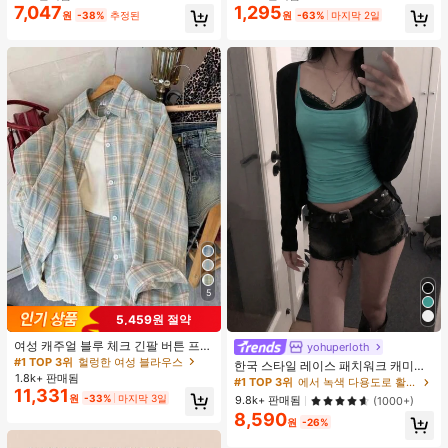
지 베이비돌 잠옷 세트 투피스 나이트
7,047
1,295
원
-38%
추정된
원
-63%
마지막 2일
세트 섹시 잠옷 세트 여성용 잠옷 롬퍼
투피스 잠옷 세트 여성용 잠옷 세트 도
트 잠옷 세트 잠옷 반바지 세트 투피스
잠옷 세트 여성용 여름 세트 도트 반바
지 세트 여성용 잠옷 세트 반바지 잠옷
세트 여성용 투피스 여름 라운지 세트
5
5,459원 절약
여성 캐주얼 블루 체크 긴팔 버튼 프론
yohuperloth
트 폴리에스터 셔츠, 레귤러 핏, 봄 의
#1 TOP 3위
헐렁한 여성 블라우스
한국 스타일 레이스 패치워크 캐미솔
류, 편안한 스타일
1.8k+ 판매됨
탱크 탑, Y2K 에스테틱, 스트리트웨어
#1 TOP 3위
에서 녹색 다용도로 활용 가능한 데일리 탑
11,331
캐주얼 여름
원
-33%
마지막 3일
9.8k+ 판매됨
(1000+)
8,590
원
-26%