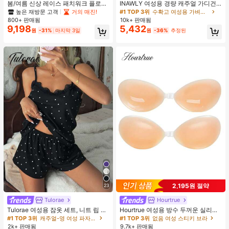
봄/여름 신상 레이스 패치워크 플로럴
INAWLY 여성용 경량 캐주얼 가디건,
트림 소프트 니트 가디건 경량 재킷 탑
여름
높은 재방문 고객
거의 매진!
#1 TOP 3위
수확고 여성용 가벼운 카디건
여성용, 코티지코어 옐로우
800+ 판매됨
10k+ 판매됨
9,198
5,432
원
-31%
마지막 3일
원
-36%
추정된
2,195원 절약
23
Tulorae
Hourtrue
Tulorae 여성용 잠옷 세트, 니트 립 원
Hourtrue 여성용 방수 두꺼운 실리콘
단, 하트 프린트 대비 레이스 트림, 로
가슴 페탈, 작은 가슴 리프트업 & 푸시
#1 TOP 3위
캐주얼-영 여성 파자마 세트
#1 TOP 3위
없음 여성 스티키 브라
맨틱 달콤 귀여운 섹시 캐미솔 & 반바
인용, 웨딩 촬영 및 들러리용
2k+ 판매됨
9.7k+ 판매됨