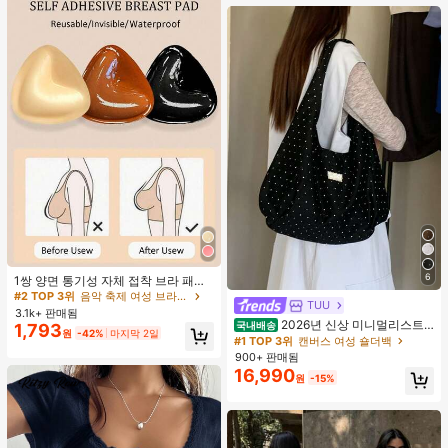
#2 TOP 3위
음악 축제 여성 브라 액세서리
6
거의 매진!
1쌍 양면 통기성 자체 접착 브라 패드,
두꺼워진 삼각형 푸쉬업 디자인, 재사
#2 TOP 3위
#2 TOP 3위
음악 축제 여성 브라 액세서리
음악 축제 여성 브라 액세서리
TUU
용 가능, 보이지 않는 비키니 브라 삽
3.1k+ 판매됨
거의 매진!
거의 매진!
입물, 수영에 적합
2026년 신상 미니멀리스트
국내배송
1,793
#2 TOP 3위
음악 축제 여성 브라 액세서리
원
-42%
마지막 2일
도트 캔버스 토트백, 대용량 캐주얼 다
#1 TOP 3위
캔버스 여성 숄더백
거의 매진!
용도 통근 숄더 핸드백
900+ 판매됨
16,990
원
-15%