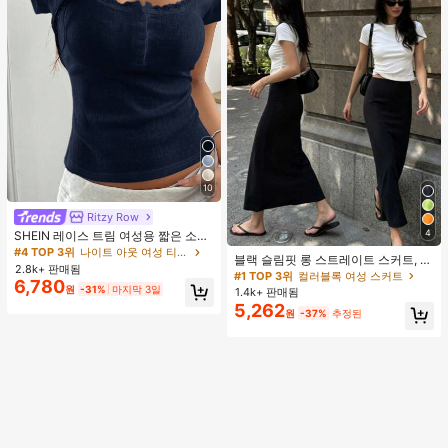
10
Ritzy Row
4
SHEIN 레이스 트림 여성용 짧은 소매
티셔츠, 슬림핏 여름 새 3버튼 전면 반
#4 TOP 3위
나이트 아웃 여성 티셔츠
블랙 슬림핏 롱 스트레이트 스커트, 여
소매 탑
2.8k+ 판매됨
성 패션 폴리에스터 캐주얼 파티 스커
#1 TOP 3위
컬러블록 여성 스커트
6,780
트, 다용도 및 귀여운, 일상 착용에 적
원
-31%
마지막 3일
1.4k+ 판매됨
합, 여름 휴가. 해변, 음악 축제 및 여름
5,262
원
-37%
추정된
휴가에 완벽, 90년대