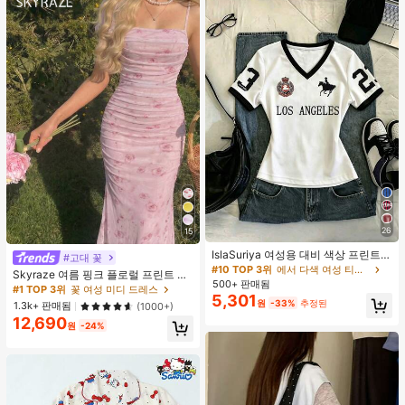
26
15
IslaSuriya 여성용 대비 색상 프린트 V
#고대 꽃
넥 슬림핏 반팔 티셔츠
#10 TOP 3위
에서 다색 여성 티셔츠
Skyraze 여름 핑크 플로럴 프린트 주
500+ 판매됨
름 메쉬 캐미 롱 드레스, 여름 드레스,
#1 TOP 3위
꽃 여성 미디 드레스
5,301
봄 옷
원
-33%
추정된
1.3k+ 판매됨
(1000+)
12,690
원
-24%