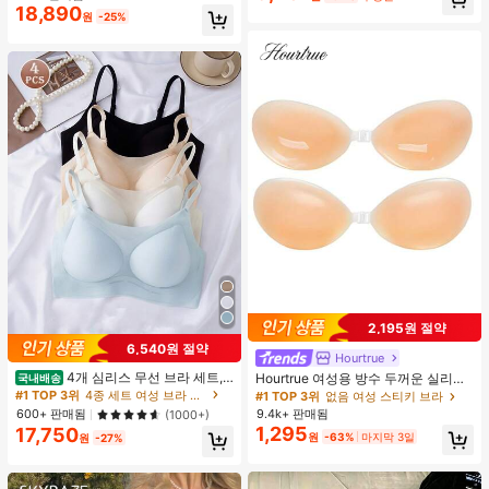
봄 화이트 가을
18,890
원
-25%
2,195원 절약
6,540원 절약
Hourtrue
4개 심리스 무선 브라 세트,
Hourtrue 여성용 방수 두꺼운 실리콘
국내배송
작은 가슴 보정, 초박형 통기성 아이스
가슴 페탈, 작은 가슴 리프트업 & 푸시
#1 TOP 3위
4종 세트 여성 브라 & 브랄렛
#1 TOP 3위
없음 여성 스티키 브라
실크 섹시 편안한 백리스 란제리 브라,
인용, 웨딩 촬영 및 들러리용
600+ 판매됨
9.4k+ 판매됨
(1000+)
조절 가능
1,295
17,750
원
-63%
마지막 3일
원
-27%