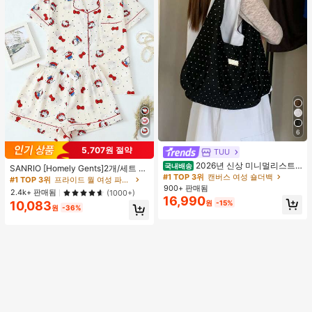
6
5,707원 절약
TUU
#1 TOP 3위
프라이드 월 여성 파자마 세트
2026년 신상 미니멀리스트
국내배송
높은 재방문 고객
거의 매진!
SANRIO [Homely Gents]2개/세트 여
도트 캔버스 토트백, 대용량 캐주얼 다
#1 TOP 3위
캔버스 여성 숄더백
성 프린트 라펠 반팔 버튼 포켓 상의
#1 TOP 3위
#1 TOP 3위
프라이드 월 여성 파자마 세트
프라이드 월 여성 파자마 세트
용도 통근 숄더 핸드백
및 보우 반바지 잠옷 세트, 캐주얼 홈
900+ 판매됨
높은 재방문 고객
높은 재방문 고객
거의 매진!
거의 매진!
2.4k+ 판매됨
(1000+)
웨어, 봄/여름에 적합
16,990
원
-15%
10,083
#1 TOP 3위
프라이드 월 여성 파자마 세트
원
-36%
높은 재방문 고객
거의 매진!