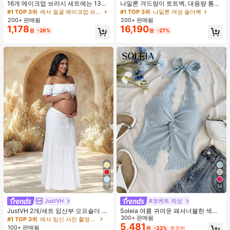
16개 메이크업 브러시 세트에는 13개
나일론 겨드랑이 토트백, 대용량 통근
메이크업 브러시, 1개 눈물 모양 메이
숄더백, 작은 메이크업 백 포함, 펜던
#1 TOP 3위
에서 얼굴 메이크업 브러시 세트
#1 TOP 3위
나일론 여성 숄더백
크업 스펀지, 1개 둥근 쿠션 파우더 브
트 미포함, 가벼운 일상 핸드백 (펜던
200+ 판매됨
200+ 판매됨
러시, 1개 삼각형 메이크업 스펀지가
트 미포함)
1,178
16,190
원
-26%
원
-27%
포함되어 있습니다 - 클래식 세트. 부
드럽고 피부 친화적인 합성 모로 만들
어졌습니다. 여성과 소녀에게 완벽하
며, 가을과 겨울에 이상적입니다.
7
14
JustVH
#코케트 의상
JustVH 2개/세트 임산부 오프숄더 러
Soleia 여름 귀여운 패셔너블한 섹시
플 헴 크롭 탑과 플로잉 맥시 스커트
한 홀터 타이 트위스트 오픈 백 탑
300+ 판매됨
#1 TOP 3위
에서 임신 사진 촬영용 의상
세트, 사진 촬영과 비치웨어에 적합한
5,481
100+ 판매됨
원
-32%
추정된