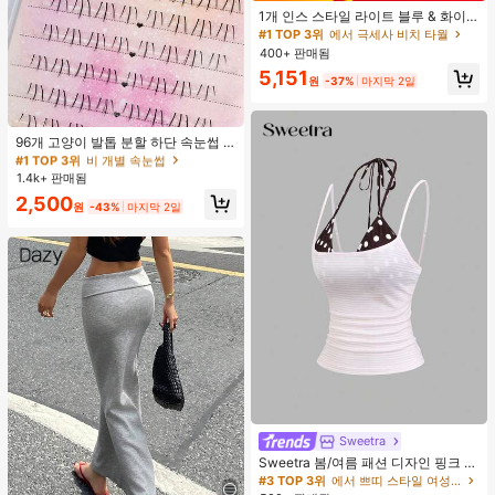
거의 매진!
1개 인스 스타일 라이트 블루 & 화이
트 & 그린 스트라이프 비치 타월, 화이
#1 TOP 3위
#1 TOP 3위
에서 극세사 비치 타월
에서 극세사 비치 타월
트와 그린 세로 스트라이프 프린트가
400+ 판매됨
거의 매진!
거의 매진!
있는 라이트 블루 배경, 신선한 섬 휴
#1 TOP 3위
에서 극세사 비치 타월
5,151
가 분위기, 수영, 캠핑, 피트니스, 여름
원
-37%
마지막 2일
거의 매진!
휴식, 욕실 장식, 야외 액세서리, 선물,
수영장 부드러운 가구, 핸드 타월에 적
#1 TOP 3위
비 개별 속눈썹
합
거의 매진!
96개 고양이 발톱 분할 하단 속눈썹 B
컬 인조 속눈썹, 자연스럽고 사실적인
#1 TOP 3위
#1 TOP 3위
비 개별 속눈썹
비 개별 속눈썹
개별 클러스터, 헐렁한 데일리 사용,
1.4k+ 판매됨
거의 매진!
거의 매진!
초보자에게 적합
#1 TOP 3위
비 개별 속눈썹
2,500
원
-43%
마지막 2일
거의 매진!
Sweetra
Sweetra 봄/여름 패션 디자인 핑크 스
트라이프 브라운 폴카 도트 스파게티
#3 TOP 3위
에서 쁘띠 스타일 여성 상의, 블라우스 & 티
스트랩 2 In 1 스위트 걸리시 비치 로