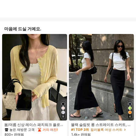
마음에 드실 거예요.
9
4
봄/여름 신상 레이스 패치워크 플로럴
블랙 슬림핏 롱 스트레이트 스커트, 여
트림 소프트 니트 가디건 경량 재킷 탑
성 패션 폴리에스터 캐주얼 파티 스커
높은 재방문 고객
거의 매진!
#1 TOP 3위
컬러블록 여성 스커트
여성용, 코티지코어 옐로우
트, 다용도 및 귀여운, 일상 착용에 적
800+ 판매됨
1.4k+ 판매됨