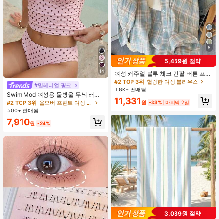
5
5,459원 절약
14
여성 캐주얼 블루 체크 긴팔 버튼 프론
트 폴리에스터 셔츠, 레귤러 핏, 봄 의
#2 TOP 3위
헐렁한 여성 블라우스
#밀레니얼 핑크
류, 편안한 스타일
1.8k+ 판매됨
Swim Mod 여성용 물방울 무늬 러치
11,331
드 홀터 탱크니 탑 및 트라이앵글 하의
원
-33%
마지막 2일
#2 TOP 3위
올오버 프린트 여성 탱키니스
수영복 세트, 여름 휴가에 적합
500+ 판매됨
7,910
원
-24%
3,039원 절약
#1 TOP 3위
에서 극세사 비치 타월