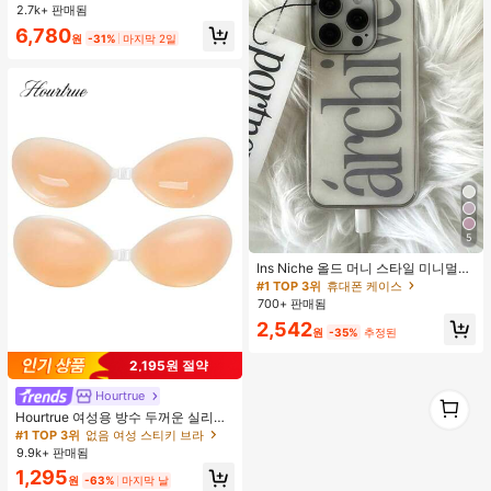
소매 탑
2.7k+ 판매됨
6,780
원
-31%
마지막 2일
5
Ins Niche 올드 머니 스타일 미니멀리
스트 영국식 전기 도금 실버 엣지 풀
#1 TOP 3위
휴대폰 케이스
커버리지 휴대폰 케이스, 아이폰 16 프
700+ 판매됨
로 맥스, 애플 17 프로 맥스, 1/3/12/11,
2,542
14 프로 호환 (태그 없음)
원
-35%
추정된
2,195원 절약
1
Hourtrue
1
Hourtrue 여성용 방수 두꺼운 실리콘
가슴 페탈, 작은 가슴 리프트업 & 푸시
#1 TOP 3위
없음 여성 스티키 브라
인용, 웨딩 촬영 및 들러리용
9.9k+ 판매됨
1,295
원
-63%
마지막 날