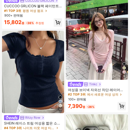
CUCCOO GRLICON
CUCCOO GRLICON 블랙 페이턴트
가죽 뾰족한 토 메탈 크리스크로스 스
#1 TOP 3위
평원 여성 펌프
트랩 더블 버클 장식 키튼 힐 뮬 슈즈,
900+ 판매됨
쿨 걸즈를 위한 오토바이 스타일, 봄/
15,802
여름, 휴가, 여행, 2000년대 스타일에
원
-36%
추정된
적합
6
Tinkc
#2 TOP 3위
에서 새로운 여성 상의
높은 재방문 고객
여성용 브이넥 자외선 차단 레이어링
다용도 긴팔 티셔츠 탑, 봄/여름 핑크
#2 TOP 3위
#2 TOP 3위
에서 새로운 여성 상의
에서 새로운 여성 상의
100+ 판매됨
높은 재방문 고객
높은 재방문 고객
#2 TOP 3위
에서 새로운 여성 상의
7,390
원
-26%
10
높은 재방문 고객
Ritzy Row
SHEIN 레이스 트림 여성용 짧은 소매
티셔츠, 슬림핏 여름 새 3버튼 전면 반
#4 TOP 3위
나이트 아웃 여성 티셔츠