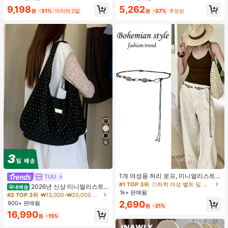
합, 여름 휴가. 해변, 음악 축제 및 여름
9,198
5,262
휴가에 완벽, 90년대
원
-31%
마지막 2일
원
-37%
추정된
6
#1 TOP 3위
기하학 여성 벨트 및 벨트 액세서리
거의 매진!
1개 여성용 허리 로프, 미니멀리스트
TUU
보헤미안 패션 매듭 허리 벨트, 드레
#1 TOP 3위
#1 TOP 3위
기하학 여성 벨트 및 벨트 액세서리
기하학 여성 벨트 및 벨트 액세서리
2026년 신상 미니멀리스트
국내배송
스, 캐주얼 팬츠와 함께 일상 착용에
1k+ 판매됨
거의 매진!
거의 매진!
도트 캔버스 토트백, 대용량 캐주얼 다
#2 TOP 3위
₩13,000-₩20,000 여성 숄더백
적합한 장식용 허리 액세서리
용도 통근 숄더 핸드백
#1 TOP 3위
기하학 여성 벨트 및 벨트 액세서리
2,690
900+ 판매됨
원
-21%
거의 매진!
16,990
원
-15%