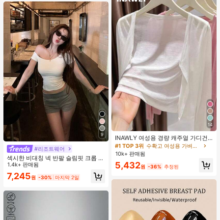
14
9
INAWLY 여성용 경량 캐주얼 가디건,
여름
#1 TOP 3위
수확고 여성용 가벼운 카디건
#리조트웨어
10k+ 판매됨
섹시한 비대칭 넥 반팔 슬림핏 크롭 탑
5,432
화이트 여름
1.4k+ 판매됨
원
-36%
추정된
7,245
원
-30%
마지막 2일