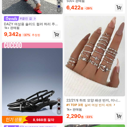
500+ 판매됨
맨틱 휴가 스타일 여성용 캐미 탱크 탑
6,422
원
-29%
17
#클린 걸
DAZY 여성용 솔리드 컬러 허리 주름
우아한 인어 스커트 여름
1k+ 판매됨
9,342
원
-37%
추정된
#1 TOP 3위
실버 여성 반지 세트
거의 매진!
22/21개 하트 모양 패션 반지, 미니멀
리스트 크리스탈 임베디드 보헤미안
#1 TOP 3위
#1 TOP 3위
실버 여성 반지 세트
실버 여성 반지 세트
기하학 반지 세트, 발렌타인데이, 어머
1k+ 판매됨
거의 매진!
거의 매진!
니날 선물
19
#1 TOP 3위
실버 여성 반지 세트
2,290
원
-23%
8,988원 절약
거의 매진!