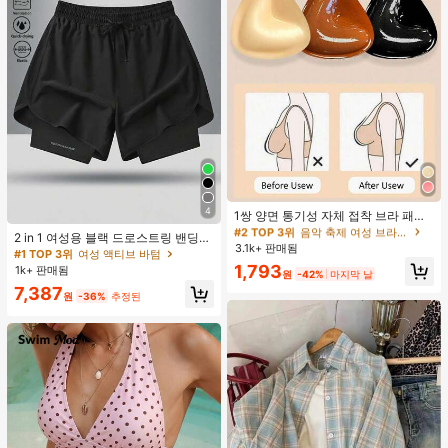
#2 TOP 3위
음악 축제 여성 브라 액세서리
4
거의 매진!
1쌍 양면 통기성 자체 접착 브라 패드,
#1 TOP 3위
여성 액티브 바텀
두꺼워진 삼각형 푸쉬업 디자인, 재사
#2 TOP 3위
#2 TOP 3위
음악 축제 여성 브라 액세서리
음악 축제 여성 브라 액세서리
높은 재방문 고객
2 in 1 여성용 블랙 드로스트링 밴딩
용 가능, 보이지 않는 비키니 브라 삽
3.1k+ 판매됨
거의 매진!
거의 매진!
허리 곡선 밑단 캐주얼 러닝 트레이닝
#1 TOP 3위
#1 TOP 3위
여성 액티브 바텀
여성 액티브 바텀
입물, 수영에 적합
운동 반바지
#2 TOP 3위
음악 축제 여성 브라 액세서리
1,793
1k+ 판매됨
높은 재방문 고객
높은 재방문 고객
원
-42%
마지막 날
거의 매진!
#1 TOP 3위
여성 액티브 바텀
7,387
원
-36%
추정된
높은 재방문 고객