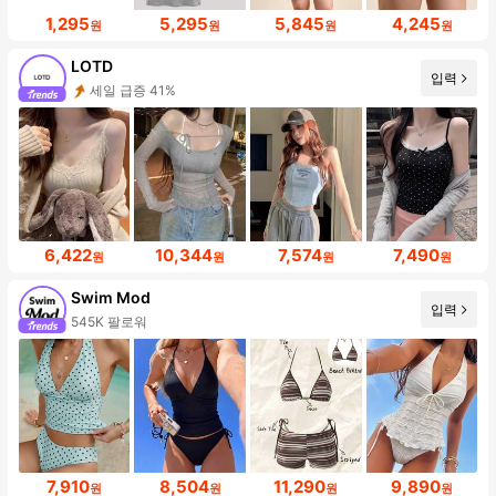
1,295
5,295
5,845
4,245
원
원
원
원
LOTD
입력
세일 급증 41%
6,422
10,344
7,574
7,490
원
원
원
원
Swim Mod
입력
545K 팔로워
7,910
8,504
11,290
9,890
원
원
원
원