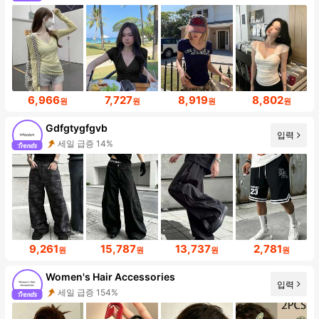
6,966
7,727
8,919
8,802
원
원
원
원
Gdfgtygfgvb
입력
세일 급증 14%
9,261
15,787
13,737
2,781
원
원
원
원
Women's Hair Accessories
입력
세일 급증 154%