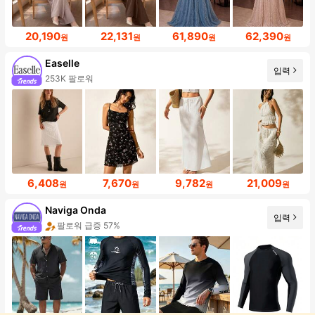
20,190
22,131
61,890
62,390
원
원
원
원
Easelle
입력
253K 팔로워
6,408
7,670
9,782
21,009
원
원
원
원
Naviga Onda
입력
팔로워 급증 57%