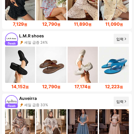
7,129
12,790
11,890
11,090
원
원
원
원
L.M.R shoes
입력
세일 급증 24%
14,152
12,790
17,174
12,223
원
원
원
원
Auveirra
입력
세일 급증 33%