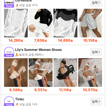
Coreblaze
입력
세일 급증 47%
14,290
7,836
14,690
10,156
원
원
원
원
Lily's Summer Women Shoes
입력
팔로워 급증 999%+
9,568
9,551
11,116
10,570
원
원
원
원
Tinkc
입력
세일 급증 14%