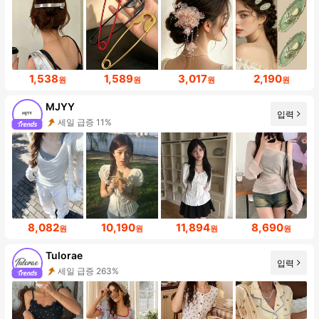
1,538
1,589
3,017
2,190
원
원
원
원
MJYY
입력
세일 급증 11%
8,082
10,190
11,894
8,690
원
원
원
원
Tulorae
입력
세일 급증 263%