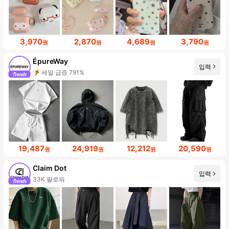
3,970
2,870
4,689
3,790
원
원
원
원
ÉpureWay
입력
세일 급증 791%
19,487
24,919
12,212
20,590
원
원
원
원
Claim Dot
입력
33K 팔로워