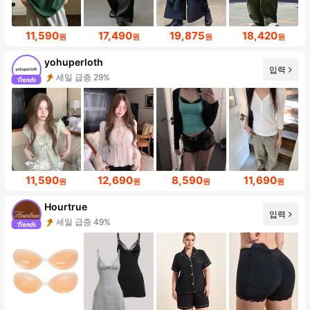
11,590
17,490
19,875
18,420
원
원
원
원
yohuperloth
입력
세일 급증 29%
11,590
12,690
8,590
11,690
원
원
원
원
Hourtrue
입력
세일 급증 49%