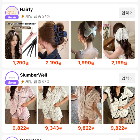
Hairfy
입력
세일 급증 24%
1,290
2,190
1,990
2,199
원
원
원
원
SlumberWell
입력
세일 급증 67%
9,822
9,343
9,822
9,822
원
원
원
원