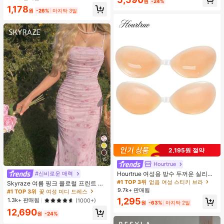
원
-24%
러시, 1개 삼각형 메이크업 스펀지가
1,178
포함되어 있습니다 - 클래식 세트. 부
원
-26%
마지막 3일
드럽고 피부 친화적인 합성 모로 만들
어졌습니다. 여성과 소녀에게 완벽하
며, 가을과 겨울에 이상적입니다.
2,195원 절약
15
Hourtrue
Hourtrue 여성용 방수 두꺼운 실리콘
#신비로운 매력
가슴 페탈, 작은 가슴 리프트업 & 푸시
#1 TOP 3위
없음 여성 스티키 브라
Skyraze 여름 핑크 플로럴 프린트 주
인용, 웨딩 촬영 및 들러리용
름 메쉬 캐미 롱 드레스, 여름 드레스,
9.7k+ 판매됨
#1 TOP 3위
꽃 여성 미디 드레스
봄 옷
1,295
1.3k+ 판매됨
(1000+)
원
-63%
마지막 2일
12,690
원
-24%