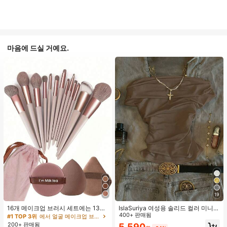
마음에 드실 거예요.
19
16개 메이크업 브러시 세트에는 13개
IslaSuriya 여성용 솔리드 컬러 미니멀
메이크업 브러시, 1개 눈물 모양 메이
리스트 오프숄더 티셔츠, 캐주얼 일상
400+ 판매됨
#1 TOP 3위
에서 얼굴 메이크업 브러시 세트
크업 스펀지, 1개 둥근 쿠션 파우더 브
복
200+ 판매됨
5,590