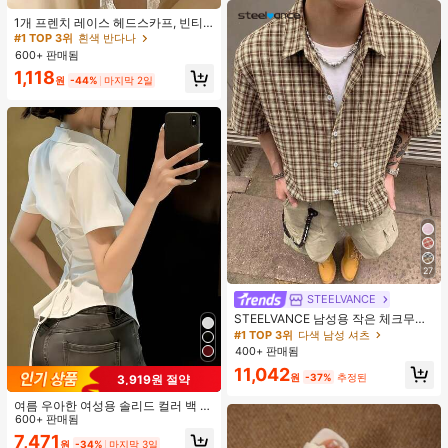
#1 TOP 3위
흰색 반다나
거의 매진!
1개 프렌치 레이스 헤드스카프, 빈티
지 전원풍 화이트 스위트 헤어 액세서
#1 TOP 3위
#1 TOP 3위
흰색 반다나
흰색 반다나
리, 야외 장식에 적합한 빈티지 폴리에
600+ 판매됨
거의 매진!
거의 매진!
스터 섬유 휴가 스카프 여름 헤어밴드
#1 TOP 3위
흰색 반다나
1,118
비치 스카프 바캉스 반다나, 미적
원
-44%
마지막 2일
거의 매진!
27
STEELVANCE
STEELVANCE 남성용 작은 체크무늬
반팔 셔츠, 단일 포켓 클래식 스타일,
#1 TOP 3위
다색 남성 셔츠
격식 또는 캐주얼한 경우, 휴가, 식사,
400+ 판매됨
사무실, 캐주얼 홈웨어에 적합, 다용
11,042
도, 편안한 원단 셔츠, 자신에게 입거
원
-37%
추정된
3,919원 절약
나 선물하기에 좋습니다
여름 우아한 여성용 솔리드 컬러 백 타
이 셔츠 (참고: 가볍고 통기성 있는 얇
600+ 판매됨
은 스타일) 허리 드로스트링 디자인 화
7,471
원
-34%
마지막 3일
이트, 조용한 럭셔리