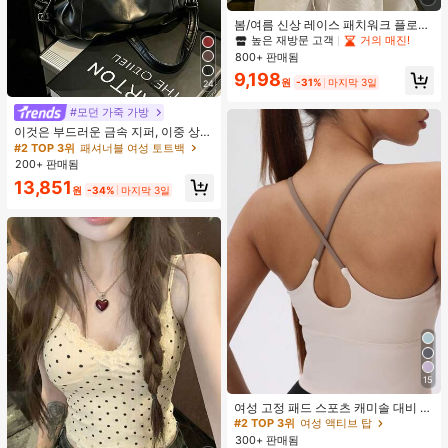
봄/여름 신상 레이스 패치워크 플로럴
트림 소프트 니트 가디건 경량 재킷 탑
높은 재방문 고객
거의 매진!
여성용, 코티지코어 옐로우
800+ 판매됨
9,198
원
-31%
마지막 3일
24
#모던 가죽 가방
이것은 부드러운 금속 지퍼, 이중 상단
손잡이, 조절 가능한 긴 어깨 스트랩이
#2 TOP 3위
패셔너블 여성 토트백
특징인 세련되고 미니멀한 블랙 대용
200+ 판매됨
량 여성용 핸드백입니다. 여성들은 어
13,851
깨에 메거나, 크로스백으로 메거나, 손
원
-34%
마지막 3일
으로 들 수 있습니다. 이 가방은 꼼꼼
하게 바느질되어 출퇴근, 쇼핑, 출장,
사무실 사용 및 일상적인 출퇴근에 적
합합니다.
15
#2 TOP 3위
여성 액티브 탑
높은 재방문 고객
여성 고정 패드 스포츠 캐미솔 대비 색
상 신축성 요가 캐미 탑 여름
#2 TOP 3위
#2 TOP 3위
여성 액티브 탑
여성 액티브 탑
300+ 판매됨
높은 재방문 고객
높은 재방문 고객