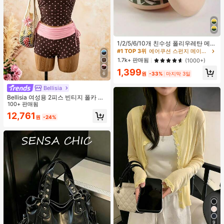
#1 TOP 3위
에어쿠션 스펀지 메이크업 퍼프 & 스폰지
높은 재방문 고객
1/2/5/6/10개 친수성 폴리우레탄 메이
크업 스펀지 세트, 부드러운 파우더 퍼
#1 TOP 3위
#1 TOP 3위
에어쿠션 스펀지 메이크업 퍼프 & 스폰지
에어쿠션 스펀지 메이크업 퍼프 & 스폰지
프, 얼굴, 파운데이션 및 컨실러 블렌
높은 재방문 고객
높은 재방문 고객
1.7k+ 판매됨
(1000+)
딩 도구에 적합, 다기능 건식/습식 사
#1 TOP 3위
에어쿠션 스펀지 메이크업 퍼프 & 스폰지
1,399
용, 유니섹스, 메이크업, 저렴한, 방 장
6
원
-33%
마지막 3일
높은 재방문 고객
식, 화장대, 여행, 침실, 메이크업 액세
서리, 퍼프, 메이크업 블렌더, 파우더
Bellisia
퍼프, 메이크업 스펀지, 저렴한, 스타
Bellisia 여성용 2피스 빈티지 폴카 도
킹 스터퍼, 메이크업, 메이크업 도구,
트 프린트 스파게티 스트랩 탱크 탑 및
100+ 판매됨
저렴한 물건, 선물, 여성용 선물, 크리
드로스트링 반바지 비키니 세트, 여름
스마스 선물, 경품, 여행, 저렴한 물건,
12,761
원
-24%
해변 휴가에 적합
여행 필수품
9