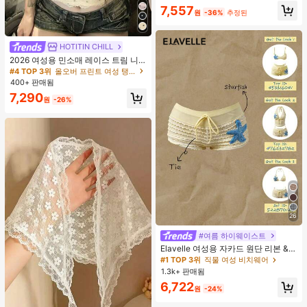
#2 TOP 3위
여성 액티브 탑
7,557
원
-36%
추정된
높은 재방문 고객
HOTITIN CHILL
2026 여성용 민소매 레이스 트림 니
트 캐미솔 탑, 블랙 & 화이트 폴카 도
#4 TOP 3위
올오버 프린트 여성 탱크 탑 & 카미스
트 피팅 브이넥 탑 캐주얼 휴가 여름
400+ 판매됨
옐로우
7,290
원
-26%
26
#여름 하이웨이스트
Elavelle 여성용 자카드 원단 리본 &
불가사리 장식 하이웨스트 수영복 하
#1 TOP 3위
직물 여성 비치웨어
의, 봄/여름
1.3k+ 판매됨
6,722
원
-24%