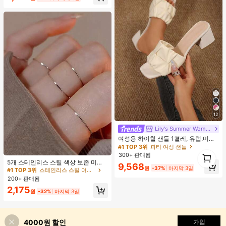
12
Lily's Summer Women Shoes
여성용 하이힐 샌들 1켤레, 유럽.미국
플러스 사이즈 어머니날 선물, 패셔너
#1 TOP 3위
파티 여성 샌들
1
블하고 편안한 PU 미끄럼 방지 솔리
#1 TOP 3위
스테인리스 스틸 여성 반지
300+ 판매됨
드 컬러 청키 힐 주름 텍스처 라운드
1
재고 5개 남음
5개 스테인리스 스틸 색상 보존 미니
9,568
토 오픈토 슬립온 하이힐, 힐 높이 5c
원
-37%
마지막 3일
멀리스트 폴리싱 반지 세트, 우아한 니
#1 TOP 3위
#1 TOP 3위
스테인리스 스틸 여성 반지
스테인리스 스틸 여성 반지
m, 실내외 겸용, 귀엽고 고급스러운 데
치 디자인 스택형 반지 여성용
200+ 판매됨
재고 5개 남음
재고 5개 남음
일리.파티.볼.휴가.홈.캠퍼스.모임.오
피스용, 2026 봄/여름 신상 (약간 크게
#1 TOP 3위
스테인리스 스틸 여성 반지
2,175
원
-32%
마지막 3일
나옴)
재고 5개 남음
4000원 할인
가입