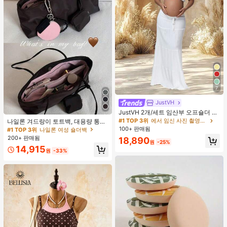
7
JustVH
JustVH 2개/세트 임산부 오프숄더 러
플 헴 크롭 탑과 플로잉 맥시 스커트
#1 TOP 3위
에서 임신 사진 촬영용 의상
나일론 겨드랑이 토트백, 대용량 통근
세트, 사진 촬영과 비치웨어에 적합한
숄더백, 작은 메이크업 백 포함, 펜던
100+ 판매됨
#1 TOP 3위
나일론 여성 숄더백
봄 화이트 가을
트 미포함, 가벼운 일상 핸드백 (펜던
200+ 판매됨
18,890
트 미포함)
원
-25%
14,915
원
-33%