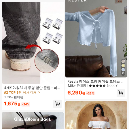
15
Resyla 레이스 트림 캐미솔 드레스 커
버업, 긴팔 니트 숄 경량 여름 자외선
1.8k+ 판매됨
(1000+)
4개/12개/24개 투명 밑단 클립 - 바지
차단 여성용 상의
밑단 끌림 방지를 위한 심리스 무봉제
6,290
#2 TOP 3위
에서 마개
원
-26%
조절기, 의류 수선 및 깔끔한 바지 길
2.3k+ 판매됨
이 맞춤을 위한 숨겨진 밑단 조절 클립
1,675
(랜덤 색상)
원
-24%