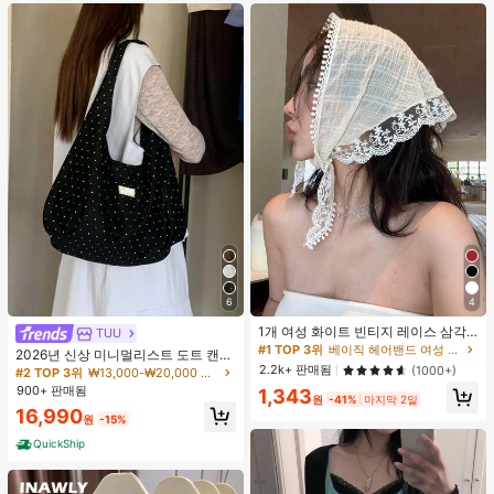
6
4
#1 TOP 3위
베이직 헤어밴드 여성 헤어 액세서리
거의 매진!
1개 여성 화이트 빈티지 레이스 삼각
TUU
형 스카프 머리띠, 세련되고 다재다능
#1 TOP 3위
#1 TOP 3위
베이직 헤어밴드 여성 헤어 액세서리
베이직 헤어밴드 여성 헤어 액세서리
2026년 신상 미니멀리스트 도트 캔버
한 인조 진주 장식 플로럴 헤어밴드,
거의 매진!
거의 매진!
2.2k+ 판매됨
스 토트백, 대용량 캐주얼 다용도 통근
(1000+)
#2 TOP 3위
₩13,000-₩20,000 여성 숄더백
일상복, 파티, 메이크업 및 의류 매칭
숄더 핸드백
#1 TOP 3위
베이직 헤어밴드 여성 헤어 액세서리
900+ 판매됨
1,343
에 적합, 훌륭한 헤어 액세서리 보헤미
원
-41%
마지막 2일
거의 매진!
안, 학교 발렌타인 데이 발렌타인 터번
16,990
원
-15%
머리띠 땀 밴드, 학교 용품, 대학, 가을
겨울 헤어 밴드 여성용 헤어 액세서리
QuickShip
휴가 의상 여성 여성 반다나 부드러운
헤드랩 발렌타인 선물 여름 의상