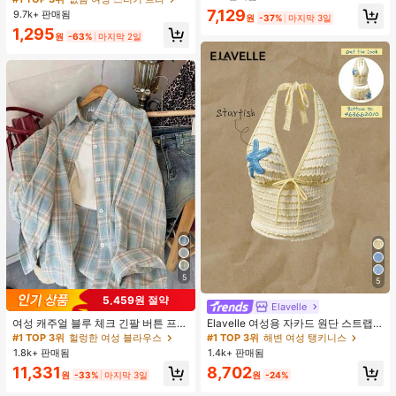
지 베이비돌 잠옷 세트 투피스 나이트
인용, 웨딩 촬영 및 들러리용
7,129
9.7k+ 판매됨
세트 섹시 잠옷 세트 여성용 잠옷 롬퍼
원
-37%
마지막 3일
투피스 잠옷 세트 여성용 잠옷 세트 도
1,295
원
-63%
마지막 2일
트 잠옷 세트 잠옷 반바지 세트 투피스
잠옷 세트 여성용 여름 세트 도트 반바
지 세트 여성용 잠옷 세트 반바지 잠옷
세트 여성용 투피스 여름 라운지 세트
5
5
5,459원 절약
Elavelle
여성 캐주얼 블루 체크 긴팔 버튼 프론
Elavelle 여성용 자카드 원단 스트랩
트 폴리에스터 셔츠, 레귤러 핏, 봄 의
불가사리 장식 홀터 탑, 봄/여름에 적
#1 TOP 3위
헐렁한 여성 블라우스
#1 TOP 3위
해변 여성 탱키니스
류, 편안한 스타일
합 (탑만 포함, 반바지 미포함)
1.8k+ 판매됨
1.4k+ 판매됨
11,331
8,702
원
-33%
마지막 3일
원
-24%