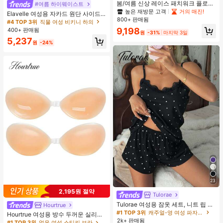
봄/여름 신상 레이스 패치워크 플로럴
#여름 하이웨이스트
트림 소프트 니트 가디건 경량 재킷 탑
높은 재방문 고객
거의 매진!
Elavelle 여성용 자카드 원단 사이드
여성용, 코티지코어 옐로우
800+ 판매됨
타이 비키니 하의, 봄/여름
#4 TOP 3위
직물 여성 비키니 하의
9,198
400+ 판매됨
원
-31%
마지막 3일
5,237
원
-24%
23
2,195원 절약
Tulorae
Tulorae 여성용 잠옷 세트, 니트 립 원
Hourtrue
단, 하트 프린트 대비 레이스 트림, 로
#1 TOP 3위
캐주얼-영 여성 파자마 세트
Hourtrue 여성용 방수 두꺼운 실리콘
맨틱 달콤 귀여운 섹시 캐미솔 & 반바
2k+ 판매됨
가슴 페탈, 작은 가슴 리프트업 & 푸시
#1 TOP 3위
없음 여성 스티키 브라