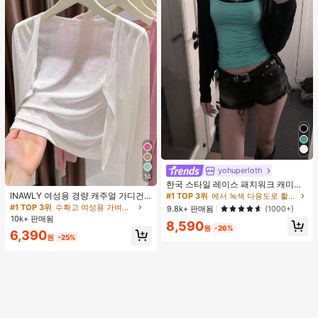
yohuperloth
14
한국 스타일 레이스 패치워크 캐미솔
탱크 탑, Y2K 에스테틱, 스트리트웨어
INAWLY 여성용 경량 캐주얼 가디건,
#1 TOP 3위
에서 녹색 다용도로 활용 가능한 데일리 탑
캐주얼 여름
여름
#1 TOP 3위
수확고 여성용 가벼운 카디건
9.8k+ 판매됨
(1000+)
10k+ 판매됨
8,590
원
-26%
6,390
원
-25%