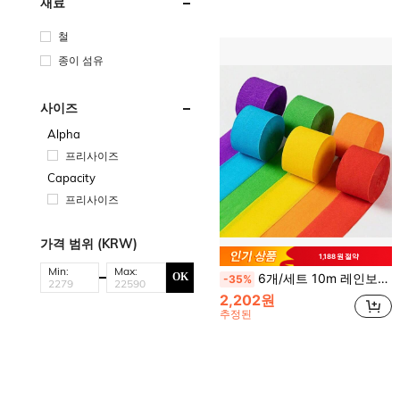
재료
철
종이 섬유
사이즈
Alpha
프리사이즈
Capacity
프리사이즈
가격 범위 (KRW)
1,188원 절약
Min:
Max:
6개/세트 10m 레인보우 주름 종이 장식 리본, 생일 파티, 결혼식, 가정 장식 DIY 배경 장식에 적합, 풍선 및 기타 액세서리 제외, DIY 공예
OK
-35%
2,202원
추정된