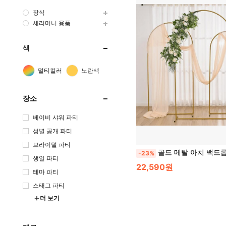
장식
세리머니 용품
색
멀티컬러
노란색
장소
베이비 샤워 파티
성별 공개 파티
브라이덜 파티
골드 메탈 아치 백드롭 스탠드 세트, 아치 도어웨이, 4ft/5ft/6ft/6.5ft/7.2ft 높이 선택 가능, 웨딩, 생일, 졸업, 기
-23%
생일 파티
22,590원
테마 파티
스태그 파티
더 보기