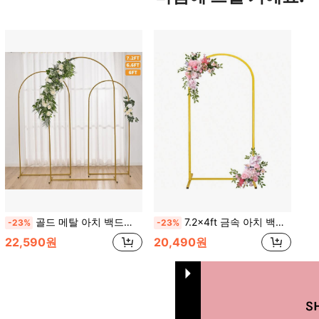
골드 메탈 아치 백드롭 스탠드 세트, 아치 도어웨이, 4ft/5ft/6ft/6.5ft/7.2ft 높이 선택 가능, 웨딩, 생일, 졸업, 기념일, 개업식 및 기타 실내/실외 장식에 적합, 미적
7.2x4ft 금속 아치 백드롭 스탠드, 골드 웨딩 풍선 아치 백드롭 스탠드, 사각 아치 프레임, 생일 파티, 신부 샤워, 파티, 행사 장식, 선물, 졸업 생일 장식, 파티 장식, 총각 파티, 여름 해변, 개학 시즌, 학용품, 룸 장식, 미적 감각에 적합
-23%
-23%
22,590원
20,490원