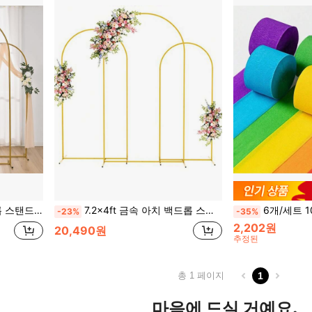
념일, 개업식 및 기타 실내/실외 장식에 적합, 미적
7.2x4ft 금속 아치 백드롭 스탠드, 골드 웨딩 풍선 아치 백드롭 스탠드, 사각 아치 프레임, 생일 파티, 신부 샤워, 파티, 행사 장식, 선물, 졸업 생일 장식, 파티 장식, 총각 파티, 여름 해변, 개학 시즌, 학용품, 룸 장식, 미적 감각에 적합
6개/세트 10m 레인보우 주름 종이 장식 리본, 생일 파
-23%
-35%
2,202원
20,490원
추정된
총 1 페이지
1
마음에 드실 거예요.