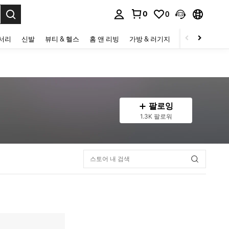
0
0
to select.
세서리
신발
뷰티 & 헬스
홈 앤 리빙
가방 & 러기지
스포츠 & 아웃
팔로잉
1.3K 팔로워