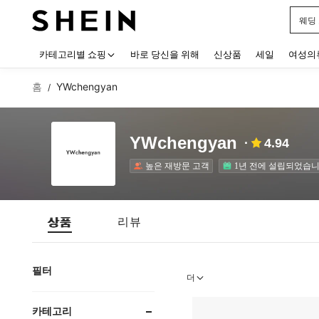
블랙
Use up
카테고리별 쇼핑
바로 당신을 위해
신상품
세일
여성의
홈
YWchengyan
/
YWchengyan
4.94
높은 재방문 고객
1년 전에 설립되었습니
상품
리뷰
필터
더
카테고리