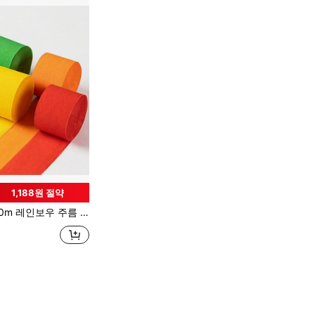
1,188원 절약
티, 결혼식, 가정 장식 DIY 배경 장식에 적합, 풍선 및 기타 액세서리 제외, DIY 공예