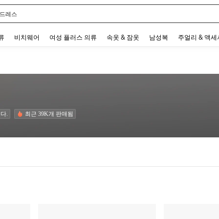
 드레스
 and down arrow keys to navigate search 최근 검색어 and 검색 후 발견. Press Enter 
류
비치웨어
여성 플러스 의류
속옷 & 잠옷
남성복
주얼리 & 액
다.
최근 39K개 판매됨