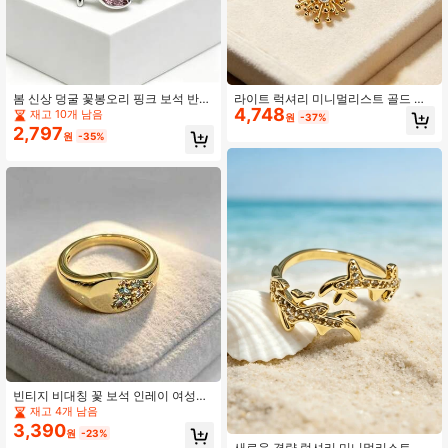
봄 신상 덩굴 꽃봉오리 핑크 보석 반
라이트 럭셔리 미니멀리스트 골드 꽃
4,748
지, 신선한 미니멀리스트 일상 착용 및
수술 펜던트 목걸이, 일상 외출 및 코
재고 10개 남음
원
-37%
봄 사진 촬영에 적합
디에 적합
2,797
원
-35%
빈티지 비대칭 꽃 보석 인레이 여성용
골드 반지, 일상 착용에 적합, 고급스
재고 4개 남음
럽고 정교하며 우아한, 데이트와 사진
3,390
원
-23%
촬영에 적합
새로운 경량 럭셔리 미니멀리스트 버