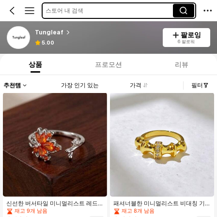
스토어 내 검색
Tungleaf
팔로잉
6 팔로워
5.00
상품
프로모션
리뷰
추천템
가장 인기 있는
가격
필터
신선한 버서타일 미니멀리스트 레드
패셔너블한 미니멀리스트 비대칭 기
메이플 리프 실버 반지 데이트, 휴가,
하학적 골드 대나무 조인트 반지, 일상
재고 9개 남음
재고 8개 남음
일상 착용에 적합
착용 및 파티 매칭에 적합