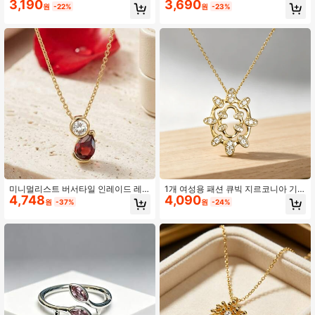
3,190
3,690
원
-22%
원
-23%
미니멀리스트 버서타일 인레이드 레
1개 여성용 패션 큐빅 지르코니아 기
4,748
4,090
드 티어드롭 보석 펜던트 목걸이 일상
하학 펜던트 목걸이 일상 장식용
원
-37%
원
-24%
착용에 적합