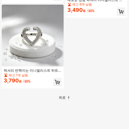
서타일 산호 모양 골드 반지, 일상 착
재고 9개 남음
용, 모임, 데이트, 해변 휴가에 적합
3,490
원
-22%
럭셔리 반짝이는 미니멀리스트 하트
모양 보석 인레이 반지, 사랑의 상징,
재고 7개 남음
데이트, 일상 착용 및 결혼식에 적합
3,790
원
-22%
위로