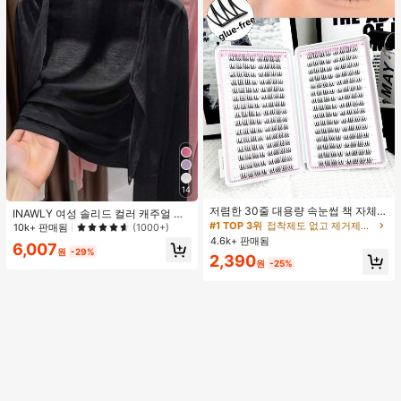
14
#1 TOP 3위
접착제도 없고 제거제도 필요 없음 개별 속눈썹
거의 매진!
저렴한 30줄 대용량 속눈썹 책 자체
INAWLY 여성 솔리드 컬러 캐주얼 얇
접착 속눈썹 C컬 속눈썹 만화 속눈썹
#1 TOP 3위
#1 TOP 3위
접착제도 없고 제거제도 필요 없음 개별 속눈썹
접착제도 없고 제거제도 필요 없음 개별 속눈썹
은 가디건, 봄/여름
10k+ 판매됨
(1000+)
고양이 눈 속눈썹 요정 속눈썹 재사용
4.6k+ 판매됨
거의 매진!
거의 매진!
6,007
가능한 접착제 없는 속눈썹 매일 착용
원
-29%
#1 TOP 3위
접착제도 없고 제거제도 필요 없음 개별 속눈썹
2,390
속눈썹
원
-25%
거의 매진!