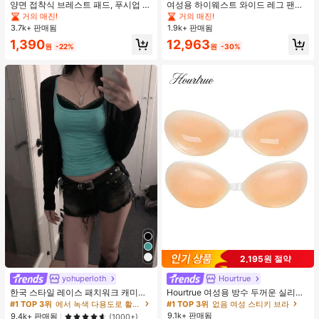
#1 TOP 3위
#1 TOP 3위
음악 축제 여성 브라 액세서리
음악 축제 여성 브라 액세서리
#1 TOP 3위
#1 TOP 3위
에서 평상복 캐주얼 바지
에서 평상복 캐주얼 바지
양면 접착식 브레스트 패드, 푸시업 및
여성용 하이웨스트 와이드 레그 팬츠,
리프트업 디자인, 방수 접착 컵, 브라
봄 드로스트링 루즈 롱 팬츠, 레이지
거의 매진!
거의 매진!
거의 매진!
거의 매진!
패딩 및 가슴 보정 제품에 적합
릴랙스드 스타일 그레이
3.7k+ 판매됨
1.9k+ 판매됨
#1 TOP 3위
음악 축제 여성 브라 액세서리
#1 TOP 3위
에서 평상복 캐주얼 바지
거의 매진!
거의 매진!
1,390
12,963
원
-22%
원
-30%
2,195원 절약
yohuperloth
Hourtrue
한국 스타일 레이스 패치워크 캐미솔
Hourtrue 여성용 방수 두꺼운 실리콘
탱크 탑, Y2K 에스테틱, 스트리트웨어
가슴 페탈, 작은 가슴 리프트업 & 푸시
#1 TOP 3위
에서 녹색 다용도로 활용 가능한 데일리 탑
#1 TOP 3위
없음 여성 스티키 브라
캐주얼 여름
인용, 웨딩 촬영 및 들러리용
9.1k+ 판매됨
9.4k+ 판매됨
(1000+)