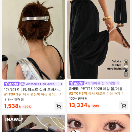
4
#드레이프 컷 디테일
#2 TOP 3위
에서 새로운 여성 바지
Women's Hair Accessories
#1 TOP 3위
에서 평상복 여성 헤어 액세서리
거의 매진!
SHEIN PETITE 2026 여성 봄/여름 리
거의 매진!
1개/5개 미니멀리스트 실버 오버사이
조트 컬렉션: 우아한 올리브 그린 루즈
#2 TOP 3위
#2 TOP 3위
에서 새로운 여성 바지
에서 새로운 여성 바지
즈 메탈 여성용 헤어 클립, 업스타일,
#1 TOP 3위
#1 TOP 3위
에서 평상복 여성 헤어 액세서리
에서 평상복 여성 헤어 액세서리
핏 벨보텀 팬츠.
브레이딩, 번을 위한 프리미엄 헤어 액
100+ 판매됨
거의 매진!
거의 매진!
2.9k+ 판매됨
거의 매진!
거의 매진!
세서리, 악어 헤어 클립, 솔리드 컬러
#2 TOP 3위
에서 새로운 여성 바지
13,334
#1 TOP 3위
에서 평상복 여성 헤어 액세서리
1,538
매끄러운 표면 손상 없는 헤어 클립,
원
-29%
원
-30%
거의 매진!
거의 매진!
오버사이즈 12CM 실버 헤어 클립, 사
계절용