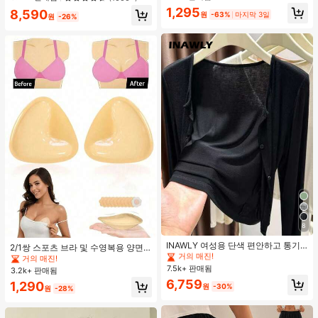
1,295
8,590
원
-63%
마지막 3일
원
-26%
#1 TOP 3위
짧은 여성용 경량 재킷
8
거의 매진!
#1 TOP 3위
#1 TOP 3위
짧은 여성용 경량 재킷
짧은 여성용 경량 재킷
INAWLY 여성용 단색 편안하고 통기
2/1쌍 스포츠 브라 및 수영복용 양면
성 좋은 긴 소매 앞면 버튼 캐주얼 다
거의 매진!
거의 매진!
접착 브라 패드
거의 매진!
용도 얇은 가디건
7.5k+ 판매됨
#1 TOP 3위
짧은 여성용 경량 재킷
3.2k+ 판매됨
거의 매진!
6,759
1,290
원
-30%
원
-28%