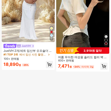
7
JustVH
JustVH 2개/세트 임산부 오프숄더 러
3,919원 절약
플 헴 크롭 탑과 플로잉 맥시 스커트
#1 TOP 3위
에서 임신 사진 촬영용 의상
여름 우아한 여성용 솔리드 컬러 백 타
세트, 사진 촬영과 비치웨어에 적합한
100+ 판매됨
이 셔츠 (참고: 가볍고 통기성 있는 얇
600+ 판매됨
봄 화이트 가을
18,890
은 스타일) 허리 드로스트링 디자인 화
원
-25%
7,471
원
-34%
마지막 3일
이트, 조용한 럭셔리