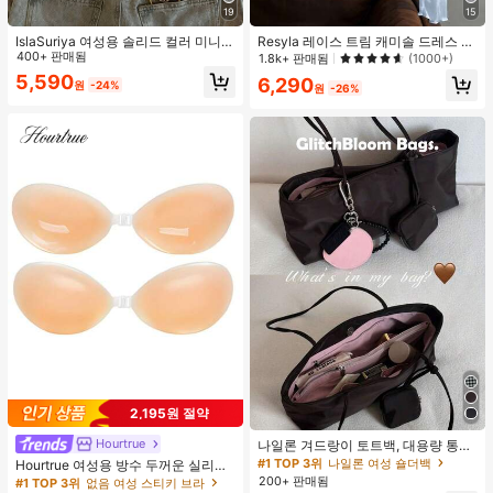
19
15
IslaSuriya 여성용 솔리드 컬러 미니멀
Resyla 레이스 트림 캐미솔 드레스 커
리스트 오프숄더 티셔츠, 캐주얼 일상
400+ 판매됨
버업, 긴팔 니트 숄 경량 여름 자외선
1.8k+ 판매됨
(1000+)
복
차단 여성용 상의
5,590
6,290
원
-24%
원
-26%
2,195원 절약
Hourtrue
나일론 겨드랑이 토트백, 대용량 통근
숄더백, 작은 메이크업 백 포함, 펜던
#1 TOP 3위
나일론 여성 숄더백
Hourtrue 여성용 방수 두꺼운 실리콘
트 미포함, 가벼운 일상 핸드백 (펜던
가슴 페탈, 작은 가슴 리프트업 & 푸시
200+ 판매됨
#1 TOP 3위
없음 여성 스티키 브라
트 미포함)