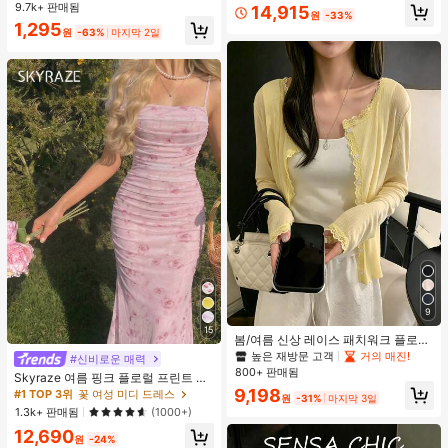
인용, 웨딩 촬영 및 들러리용
9.7k+ 판매됨
14,915
원
-33%
1,295
원
-63%
마지막 2일
9
15
봄/여름 신상 레이스 패치워크 플로럴
트림 소프트 니트 가디건 경량 재킷 탑
높은 재방문 고객
거의 매진!
#신비로운 매력
여성용, 코티지코어 옐로우
800+ 판매됨
Skyraze 여름 핑크 플로럴 프린트 주
름 메쉬 캐미 롱 드레스, 여름 드레스,
9,198
#1 TOP 3위
꽃 여성 미디 드레스
원
-31%
마지막 3일
봄 옷
1.3k+ 판매됨
(1000+)
12,690
원
-24%