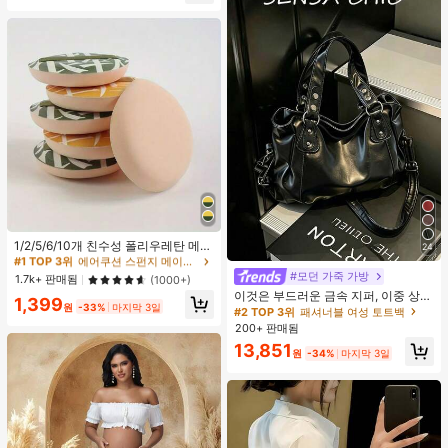
#1 TOP 3위
에어쿠션 스펀지 메이크업 퍼프 & 스폰지
높은 재방문 고객
1/2/5/6/10개 친수성 폴리우레탄 메이
24
#1 TOP 3위
#1 TOP 3위
에어쿠션 스펀지 메이크업 퍼프 & 스폰지
에어쿠션 스펀지 메이크업 퍼프 & 스폰지
크업 스펀지 세트, 부드러운 파우더 퍼
높은 재방문 고객
높은 재방문 고객
프, 얼굴, 파운데이션 및 컨실러 블렌
#모던 가죽 가방
1.7k+ 판매됨
(1000+)
딩 도구에 적합, 다기능 건식/습식 사
#1 TOP 3위
에어쿠션 스펀지 메이크업 퍼프 & 스폰지
이것은 부드러운 금속 지퍼, 이중 상단
1,399
용, 유니섹스, 메이크업, 저렴한, 방 장
높은 재방문 고객
원
-33%
마지막 3일
손잡이, 조절 가능한 긴 어깨 스트랩이
#2 TOP 3위
패셔너블 여성 토트백
식, 화장대, 여행, 침실, 메이크업 액세
특징인 세련되고 미니멀한 블랙 대용
200+ 판매됨
서리, 퍼프, 메이크업 블렌더, 파우더
량 여성용 핸드백입니다. 여성들은 어
퍼프, 메이크업 스펀지, 저렴한, 스타
13,851
깨에 메거나, 크로스백으로 메거나, 손
원
-34%
마지막 3일
킹 스터퍼, 메이크업, 메이크업 도구,
으로 들 수 있습니다. 이 가방은 꼼꼼
저렴한 물건, 선물, 여성용 선물, 크리
하게 바느질되어 출퇴근, 쇼핑, 출장,
스마스 선물, 경품, 여행, 저렴한 물건,
사무실 사용 및 일상적인 출퇴근에 적
여행 필수품
합합니다.