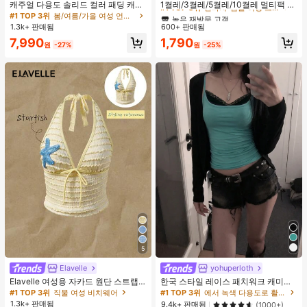
#1 TOP 3위
#1 TOP 3위
판타지-심플 여성 크루 양말
판타지-심플 여성 크루 양말
캐주얼 다용도 솔리드 컬러 패딩 캐미
1켤레/3켤레/5켤레/10켤레 멀티팩 여
솔
성용 단색 미드-카프 양말, 통기성 면,
높은 재방문 고객
높은 재방문 고객
#1 TOP 3위
봄/여름/가을 여성 언더셔츠 상의
부드럽고 편안함, 일상복, 집, 사무실,
1.3k+ 판매됨
600+ 판매됨
#1 TOP 3위
판타지-심플 여성 크루 양말
학교, 스포츠, 블랙 & 화이트, 가을에
높은 재방문 고객
7,990
1,790
적합
원
-27%
원
-25%
5
Elavelle
yohuperloth
Elavelle 여성용 자카드 원단 스트랩
한국 스타일 레이스 패치워크 캐미솔
불가사리 장식 홀터 탑, 봄/여름에 적
탱크 탑, Y2K 에스테틱, 스트리트웨어
#1 TOP 3위
직물 여성 비치웨어
#1 TOP 3위
에서 녹색 다용도로 활용 가능한 데일리 탑
합 (탑만 포함, 반바지 미포함)
캐주얼 여름
1.3k+ 판매됨
9.4k+ 판매됨
(1000+)