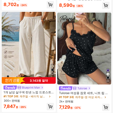
8,702
8,590
원
-24%
원
-26%
3,143원 절약
23
Blueprint Man
Tulorae
1개 남성 살구색 린넨 느낌 드로스트
Tulorae 여성용 잠옷 세트, 니트 립 원
링 스트레이트 레그 팬츠, 부드럽고 편
#1 TOP 3위
캐주얼 - 베이직 남성 바지
단, 하트 프린트 대비 레이스 트림, 로
#1 TOP 3위
캐주얼-영 여성 파자마 세트
안한 린넨 같은 원단, 캐주얼 휴가 &
맨틱 달콤 귀여운 섹시 캐미솔 & 반바
300+ 판매됨
2k+ 판매됨
일상 출퇴근, 올드 머니 스타일
지 베이비돌 잠옷 세트 투피스 나이트
7,847
7,129
세트 섹시 잠옷 세트 여성용 잠옷 롬퍼
원
-29%
원
-37%
투피스 잠옷 세트 여성용 잠옷 세트 도