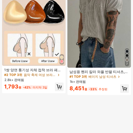
7
1쌍 양면 통기성 자체 접착 브라 패드,
남성용 헨리 칼라 와플 반팔 티셔츠,
두꺼워진 삼각형 푸쉬업 디자인, 재사
#2 TOP 3위
음악 축제 여성 브라 액세서리
가볍고 통기성이 좋은 기본 티, 미국
#1 TOP 3위
베이지 남성 티셔츠
용 가능, 보이지 않는 비키니 브라 삽
2.8k+ 판매됨
미니멀리스트 스타일, 올 시즌
1k+ 판매됨
입물, 수영에 적합
1,793
8,451
원
-42%
마지막 3일
원
-33%
추정된