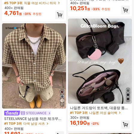
타이 비키니 하의, 봄/여름
#5 TOP 3위
직물 여성 비키니 하의
이드 레그 팬츠, 우아한 화이트 시크
400+ 판매됨
여름 휴가 홀리데이, 솔리드 컬러 다용
10,251
400+ 판매됨
원
-33%
추정된
도 캐주얼 일상 착용 비치 바지
4,761
원
-31%
추정된
27
나일론 겨드랑이 토트백, 대용량 통근
숄더백, 작은 메이크업 백 포함, 펜던
#1 TOP 3위
나일론 여성 숄더백
STEELVANCE
트 미포함, 가벼운 일상 핸드백 (펜던
300+ 판매됨
STEELVANCE 남성용 작은 체크무늬
트 미포함)
16,190
반팔 셔츠, 단일 포켓 클래식 스타일,
#1 TOP 3위
다색 남성 셔츠
원
-27%
격식 또는 캐주얼한 경우, 휴가, 식사,
400+ 판매됨
사무실, 캐주얼 홈웨어에 적합, 다용
11,691