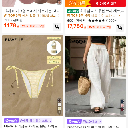
6,540원 절약
16개 메이크업 브러시 세트에는 13개
4개 심리스 무선 브라 세트,
국내배송
메이크업 브러시, 1개 눈물 모양 메이
작은 가슴 보정, 초박형 통기성 아이스
#1 TOP 3위
에서 얼굴 메이크업 브러시 세트
#1 TOP 3위
4종 세트 여성 브라 & 브랄렛
크업 스펀지, 1개 둥근 쿠션 파우더 브
실크 섹시 편안한 백리스 란제리 브라,
200+ 판매됨
600+ 판매됨
(1000+)
러시, 1개 삼각형 메이크업 스펀지가
조절 가능
1,178
17,750
원
-26%
마지막 2일
포함되어 있습니다 - 클래식 세트. 부
원
-27%
마지막 2일
드럽고 피부 친화적인 합성 모로 만들
어졌습니다. 여성과 소녀에게 완벽하
며, 가을과 겨울에 이상적입니다.
4
11
#여름 하이웨이스트
#보호이즈
Elavelle 여성용 자카드 원단 사이드
Breezaya 여성 루즈핏 하이웨스트 와