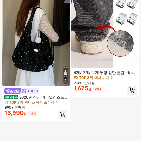
4개/12개/24개 투명 밑단 클립 - 바지
밑단 끌림 방지를 위한 심리스 무봉제
#2 TOP 3위
에서 마개
조절기, 의류 수선 및 깔끔한 바지 길
6
2.4k+ 판매됨
이 맞춤을 위한 숨겨진 밑단 조절 클립
1,675
원
-24%
(랜덤 색상)
TUU
2026년 신상 미니멀리스트
국내배송
도트 캔버스 토트백, 대용량 캐주얼 다
#1 TOP 3위
캔버스 여성 숄더백
용도 통근 숄더 핸드백
900+ 판매됨
16,990
원
-15%