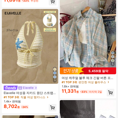
원
-33%
추정된
도, 편안한 원단 셔츠, 자신에게 입거
나 선물하기에 좋습니다
5
5,459원 절약
여성 캐주얼 블루 체크 긴팔 버튼 프론
5
트 폴리에스터 셔츠, 레귤러 핏, 봄 의
#1 TOP 3위
편안한 여성 블라우스
류, 편안한 스타일
1.8k+ 판매됨
Elavelle
11,331
원
-33%
마지막 2일
Elavelle 여성용 자카드 원단 스트랩
불가사리 장식 홀터 탑, 봄/여름에 적
#1 TOP 3위
직물 여성 탱키니스
합 (탑만 포함, 반바지 미포함)
1.4k+ 판매됨
8,702
원
-24%