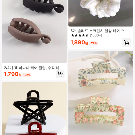
3개 솔리드 스크런치 일상 헤어 스타
일링용, 여행에 적합, 헤어 액세서리
(1000+)
1,890
원
-21%
2/4개 팩 바나나 헤어 클립, 수직 헤어
클램프, 트위스트 클립, 얇은 머리카락
1,790
원
-22%
을 가진 여성을 위한 포니테일 홀더 헤
어 액세서리 클로 클립 헤어 클로 헤어
바레트, 학교 용품, 헤드 액세서리, 헤
어핀