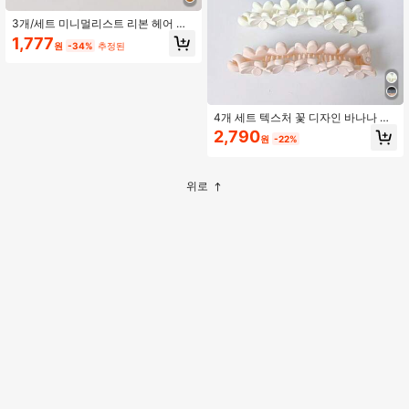
3개/세트 미니멀리스트 리본 헤어 클
립, 다기능 클로 클립 헤어 클로 헤어
1,777
원
-34%
추정된
바레트, 학교 용품, 우아한, 대학, 여성
용 겨울 의상, 리본, 귀여운, 클래식, 헤
어 액세서리, 헤드 액세서리, 여성용
헤어 액세서리, 헤어핀
4개 세트 텍스처 꽃 디자인 바나나 헤
어 클립 바레트 헤어스타일용 클로 클
2,790
원
-22%
립, 학교 용품, 휴가 의상 여성, 새해,
헤어 액세서리, 헤드 액세서리, 헤어핀
위로