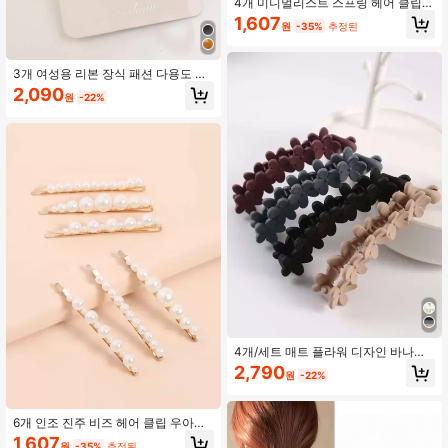
4개 미니멀리스트 스프링 헤어 클립
세트 캐주얼, 레오파드 프린트, 학용
1,607
원
-35%
추정된
품, 헤어 액세서리, 머리 액세서리, 헤
어핀
3개 여성용 리본 장식 패션 다용도 악
어 헤어 클립, 일상생활 귀여운 발렌타
2,090
원
-22%
인데이 클로 클립 헤어 클로 헤어 바레
트, 학교 용품, 우아한, 대학, 여성용 겨
울 의상, 리본, 헤어 액세서리, 헤드 액
세서리, 여성용 헤어 액세서리, 헤어핀
4개/세트 매트 플라워 디자인 바나나
헤어 클립 헤어 액세서리 클로 클립 헤
2,790
원
-22%
어 클로 헤어 바레트, 학교 용품, 휴가
의상 여성, 헤드 액세서리, 헤어핀, 여
름, 휴일, 여행
6개 인조 진주 비즈 헤어 클립 우아한
클로 클립 헤어 클로 헤어 바레트, 학
1,607
원
-35%
추정된