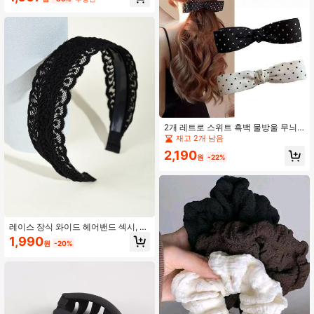
용품, 진주 헤어 액세서리, 머리 액세
서리, 헤어핀
2개 레트로 스위트 흑백 물방울 무늬
리본 바나나 헤어 클립, 여성, 축제, 파
재고 2개 남음
티를 위한 다용도 우아한 바나나 클립
2,190
원
-22%
레이스 장식 와이드 헤어밴드 섹시, 헤
어밴드, 헤어 후프 헤어밴드, 블랙, 홈,
1,990
원
-20%
스킨케어 헤어밴드 헤어 액세서리 헤
드 액세서리