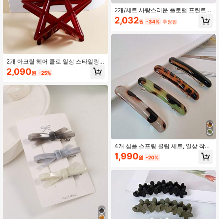
2개/세트 사랑스러운 플로럴 프린트
헤어 클로 헤어 클로 세트 일상용 보헤
2,032
원
-34%
추정된
미안 캐주얼
2개 아크릴 헤어 클로 일상 스타일링
용 캠퍼스 데이트 휴가 일상 여행 캐주
2,090
원
-25%
얼에 적합,여성용 여름 헤어 액세서리
4개 심플 스프링 클립 세트, 일상 착용
에 적합한 헤어 클립 클로 클립 헤어
1,990
원
-20%
클로 헤어 슬라이드 헤어 바레트, 학교
용품, 헤어 액세서리, 헤드 액세서리,
헤어핀