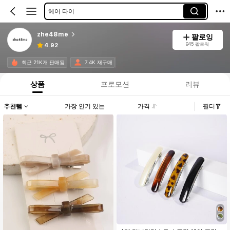
헤어 타이
스크런치
zhe48me
팔로잉
945 팔로워
4.92
최근 21K개 판매됨
7.4K 재구매
상품
프로모션
리뷰
추천템
가장 인기 있는
가격
필터