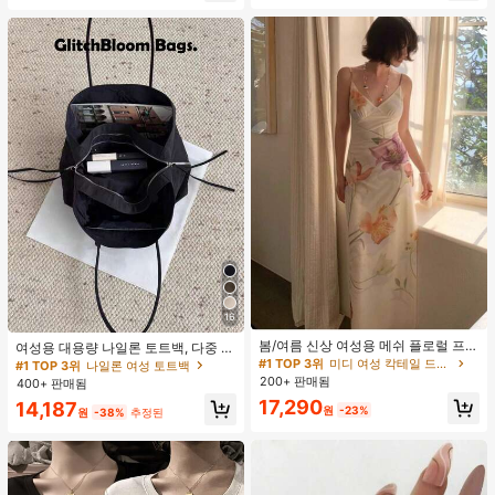
클러치에 적합한 세련되고 다재다능
하며 우아하고 미니멀한 단색 헤어 액
세서리
16
#1 TOP 3위
미디 여성 칵테일 드레스
재고 3개 남음
봄/여름 신상 여성용 메쉬 플로럴 프린
여성용 대용량 나일론 토트백, 다중 지
트 드레스, 브이넥, 휴가 스타일, 섹시
퍼 포켓, 방수 숄더 핸드백, 사무실 노
#1 TOP 3위
#1 TOP 3위
미디 여성 칵테일 드레스
미디 여성 칵테일 드레스
#1 TOP 3위
나일론 여성 토트백
한 비치 파티 댄스 드레스, 스파게티
트북, 일상 출퇴근, 쇼핑에 적합
200+ 판매됨
재고 3개 남음
재고 3개 남음
400+ 판매됨
스트랩 웨딩 가을
#1 TOP 3위
미디 여성 칵테일 드레스
17,290
14,187
원
-23%
원
-38%
추정된
재고 3개 남음