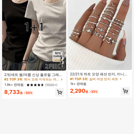
9
#1 TOP 3위
실버 여성 반지 세트
#2 TOP 3위
에서 오래 지속되는 여성 상의, 블라우스 & 티
거의 매진!
22/21개 하트 모양 패션 반지, 미니멀
높은 재방문 고객
2개/세트 봄/여름 신상 플로럴 그레이
리스트 크리스탈 임베디드 보헤미안
+ 블랙 반팔 티셔츠, 여성 슬림핏 솔리
#1 TOP 3위
#1 TOP 3위
실버 여성 반지 세트
실버 여성 반지 세트
#2 TOP 3위
#2 TOP 3위
에서 오래 지속되는 여성 상의, 블라우스 & 티
에서 오래 지속되는 여성 상의, 블라우스 & 티
기하학 반지 세트, 발렌타인데이, 어머
드 컬러 언더셔츠 캐주얼
1k+ 판매됨
거의 매진!
거의 매진!
높은 재방문 고객
높은 재방문 고객
1.9k+ 판매됨
(1000+)
니날 선물
#1 TOP 3위
실버 여성 반지 세트
2,290
#2 TOP 3위
에서 오래 지속되는 여성 상의, 블라우스 & 티
8,733
원
-23%
원
-30%
거의 매진!
높은 재방문 고객