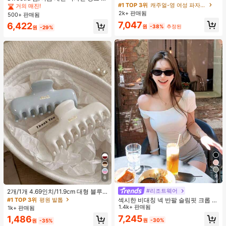
단, 하트 프린트 대비 레이스 트림, 로
#1 TOP 3위
캐주얼-영 여성 파자마 세트
트라이프 브라운 폴카 도트 스파게티
거의 매진!
거의 매진!
맨틱 달콤 귀여운 섹시 캐미솔 & 반바
스트랩 2 In 1 스위트 걸리시 비치 로
2k+ 판매됨
500+ 판매됨
#4 TOP 3위
에서 쁘띠 스타일 여성 상의, 블라우스 & 티
지 베이비돌 잠옷 세트 투피스 나이트
맨틱 휴가 스타일 여성용 캐미 탱크 탑
7,047
거의 매진!
6,422
세트 섹시 잠옷 세트 여성용 잠옷 롬퍼
원
-38%
추정된
원
-29%
투피스 잠옷 세트 여성용 잠옷 세트 도
트 잠옷 세트 잠옷 반바지 세트 투피스
잠옷 세트 여성용 여름 세트 도트 반바
지 세트 여성용 잠옷 세트 반바지 잠옷
세트 여성용 투피스 여름 라운지 세트
9
6
#리조트웨어
2개/1개 4.69인치/11.9cm 대형 블루
& 화이트 1피스 플라스틱 헤어 클로
#1 TOP 3위
평원 발톱
섹시한 비대칭 넥 반팔 슬림핏 크롭 탑
클립, 데일리 웨어, 캐주얼, 파티, 출퇴
화이트 여름
1.4k+ 판매됨
1k+ 판매됨
근, 휴가, 헤어스타일링, 메이크업, 의
7,245
1,486
상 매칭 비치 헤어 클립 바캉스 헤어
원
-30%
원
-35%