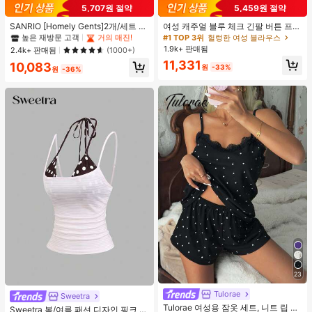
#1 TOP 3위
프라이드 월 여성 파자마 세트
5,707원 절약
5,459원 절약
높은 재방문 고객
거의 매진!
#1 TOP 3위
#1 TOP 3위
프라이드 월 여성 파자마 세트
프라이드 월 여성 파자마 세트
SANRIO [Homely Gents]2개/세트 여
여성 캐주얼 블루 체크 긴팔 버튼 프론
성 프린트 라펠 반팔 버튼 포켓 상의
트 폴리에스터 셔츠, 레귤러 핏, 봄 의
높은 재방문 고객
높은 재방문 고객
거의 매진!
거의 매진!
#1 TOP 3위
헐렁한 여성 블라우스
및 보우 반바지 잠옷 세트, 캐주얼 홈
류, 편안한 스타일
1.9k+ 판매됨
#1 TOP 3위
프라이드 월 여성 파자마 세트
2.4k+ 판매됨
(1000+)
웨어, 봄/여름에 적합
높은 재방문 고객
거의 매진!
11,331
10,083
원
-33%
원
-36%
23
#4 TOP 3위
에서 쁘띠 스타일 여성 상의, 블라우스 & 티
Tulorae
거의 매진!
Sweetra
Tulorae 여성용 잠옷 세트, 니트 립 원
#4 TOP 3위
#4 TOP 3위
에서 쁘띠 스타일 여성 상의, 블라우스 & 티
에서 쁘띠 스타일 여성 상의, 블라우스 & 티
Sweetra 봄/여름 패션 디자인 핑크 스