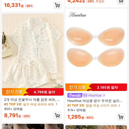
4,242
원
-35%
추정된
16,331
원
-29%
2,195원 절약
4,799원 절약
Hourtrue
2개 여성 잔꽃무늬 여름 잠옷 세트, 반
Hourtrue 여성용 방수 두꺼운 실리콘
팔 버튼업 셔츠 및 반바지, 캐주얼 라
#2 TOP 3위
살구 여성 파자마 세트
가슴 페탈, 작은 가슴 리프트업 & 푸시
#1 TOP 3위
없음 여성 스티키 브라
운지웨어
인용, 웨딩 촬영 및 들러리용
800+ 판매됨
9.1k+ 판매됨
8,791
1,295
원
-35%
원
-63%