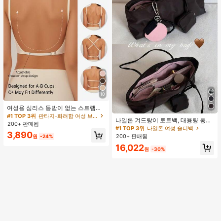
10
여성용 심리스 등받이 없는 스트랩리
스 브라 - 경량 통기성 얇은 컵, 조절
#1 TOP 3위
판타지-화려함 여성 브라 & 브랄렛
나일론 겨드랑이 토트백, 대용량 통근
가능한 컨버터블 스트랩, 가벼운 지지
200+ 판매됨
숄더백, 작은 메이크업 백 포함, 펜던
력 (A/B컵에 적합) - 결혼식, 정장 드레
#1 TOP 3위
나일론 여성 숄더백
3,890
트 미포함, 가벼운 일상 핸드백 (펜던
스, 캐미솔, 여름 의류, 신부 란제리에
200+ 판매됨
원
-24%
트 미포함)
적합
16,022
원
-30%