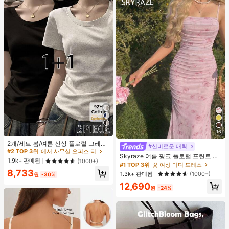
9
16
#2 TOP 3위
에서 사무실 오피스 티
높은 재방문 고객
2개/세트 봄/여름 신상 플로럴 그레이
#신비로운 매력
+ 블랙 반팔 티셔츠, 여성 슬림핏 솔리
#2 TOP 3위
#2 TOP 3위
에서 사무실 오피스 티
에서 사무실 오피스 티
Skyraze 여름 핑크 플로럴 프린트 주
드 컬러 언더셔츠 캐주얼
높은 재방문 고객
높은 재방문 고객
1.9k+ 판매됨
(1000+)
름 메쉬 캐미 롱 드레스, 여름 드레스,
#1 TOP 3위
꽃 여성 미디 드레스
#2 TOP 3위
에서 사무실 오피스 티
봄 옷
8,733
1.3k+ 판매됨
(1000+)
원
-30%
높은 재방문 고객
12,690
원
-24%