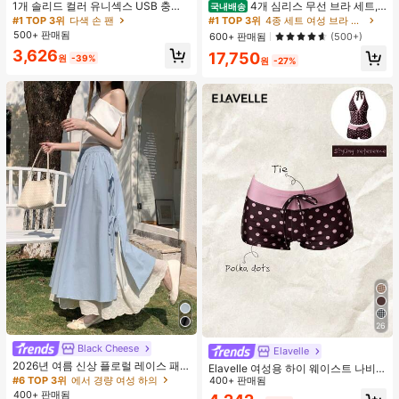
1개 솔리드 컬러 유니섹스 USB 충전
4개 심리스 무선 브라 세트,
국내배송
식 휴대용 100단 고풍량 장시간 배터
작은 가슴 보정, 초박형 통기성 아이스
#1 TOP 3위
다색 손 팬
#1 TOP 3위
4종 세트 여성 브라 & 브랄렛
리 수명 미니 핸드헬드 팬 LCD 디스플
실크 섹시 편안한 백리스 란제리 브라,
500+ 판매됨
600+ 판매됨
(500+)
레이 일상용, 여행용
조절 가능
3,626
17,750
원
-39%
원
-27%
26
Black Cheese
Elavelle
2026년 여름 신상 플로럴 레이스 패
Elavelle 여성용 하이 웨이스트 나비
치워크 A라인 스커트, 여성용 봄 보우
#6 TOP 3위
에서 경량 여성 하의
매듭 노트 프린트 비키니 하의, 봄/여
400+ 판매됨
타이 허리 디자인
름
400+ 판매됨