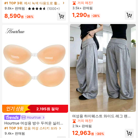
탱크 탑, Y2K 에스테틱, 스트리트웨어
접착 브라 패드
거의 매진!
#1 TOP 3위
에서 녹색 다용도로 활용 가능한 데일리 탑
캐주얼 여름
3.5k+ 판매됨
9.6k+ 판매됨
(1000+)
1,290
8,590
원
-28%
원
-26%
#1 TOP 3위
에서 평상복 캐주얼 바지
2,195원 절약
거의 매진!
#1 TOP 3위
#1 TOP 3위
에서 평상복 캐주얼 바지
에서 평상복 캐주얼 바지
여성용 하이웨스트 와이드 레그 팬츠,
Hourtrue
봄 드로스트링 루즈 롱 팬츠, 레이지
거의 매진!
거의 매진!
Hourtrue 여성용 방수 두꺼운 실리콘
릴랙스드 스타일 그레이
2.1k+ 판매됨
#1 TOP 3위
에서 평상복 캐주얼 바지
가슴 페탈, 작은 가슴 리프트업 & 푸시
#1 TOP 3위
없음 여성 스티키 브라
인용, 웨딩 촬영 및 들러리용
거의 매진!
12,963
9.4k+ 판매됨
원
-30%