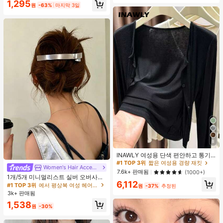
1,295
원
-63%
마지막 3일
8
#1 TOP 3위
짧은 여성용 경량 재킷
거의 매진!
INAWLY 여성용 단색 편안하고 통기
성 좋은 긴 소매 앞면 버튼 캐주얼 다
#1 TOP 3위
#1 TOP 3위
짧은 여성용 경량 재킷
짧은 여성용 경량 재킷
Women's Hair Accessories
#1 TOP 3위
에서 평상복 여성 헤어 액세서리
용도 얇은 가디건
거의 매진!
거의 매진!
7.6k+ 판매됨
(1000+)
거의 매진!
1개/5개 미니멀리스트 실버 오버사이
#1 TOP 3위
짧은 여성용 경량 재킷
6,112
즈 메탈 여성용 헤어 클립, 업스타일,
#1 TOP 3위
#1 TOP 3위
에서 평상복 여성 헤어 액세서리
에서 평상복 여성 헤어 액세서리
원
-37%
추정된
거의 매진!
브레이딩, 번을 위한 프리미엄 헤어 액
3k+ 판매됨
거의 매진!
거의 매진!
세서리, 악어 헤어 클립, 솔리드 컬러
#1 TOP 3위
에서 평상복 여성 헤어 액세서리
1,538
매끄러운 표면 손상 없는 헤어 클립,
원
-30%
거의 매진!
오버사이즈 12CM 실버 헤어 클립, 사
계절용