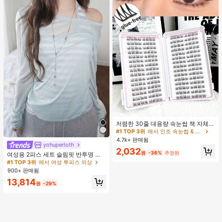
#1 TOP 3위
에서 인조 속눈썹 & 접착제
거의 매진!
저렴한 30줄 대용량 속눈썹 책 자체
접착 속눈썹 C컬 속눈썹 만화 속눈썹
#1 TOP 3위
#1 TOP 3위
에서 인조 속눈썹 & 접착제
에서 인조 속눈썹 & 접착제
고양이 눈 속눈썹 요정 속눈썹 재사용
4.7k+ 판매됨
거의 매진!
거의 매진!
가능한 접착제 없는 속눈썹 매일 착용
yohuperloth
#1 TOP 3위
에서 여성 투피스 의상
#1 TOP 3위
에서 인조 속눈썹 & 접착제
2,032
속눈썹
원
-36%
추정된
거의 매진!
여성용 2피스 세트 슬림핏 반투명 스
거의 매진!
파게티 스트랩 스트라이프 캐미솔 탑
#1 TOP 3위
#1 TOP 3위
에서 여성 투피스 의상
에서 여성 투피스 의상
우아한
900+ 판매됨
거의 매진!
거의 매진!
#1 TOP 3위
에서 여성 투피스 의상
13,814
원
-29%
거의 매진!