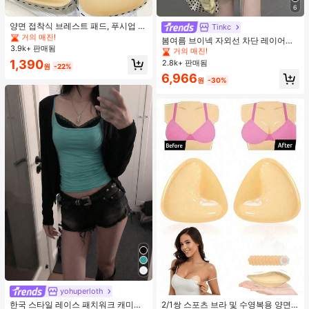
#1 TOP 3위
음악 축제 여성 브라 액세서리
6
거의 매진!
#1 TOP 3위
에서 노란색 오피스 데일리 탑
#1 TOP 3위
#1 TOP 3위
음악 축제 여성 브라 액세서리
음악 축제 여성 브라 액세서리
양면 접착식 브레스트 패드, 푸시업 및
거의 매진!
Tinkc
리프트업 디자인, 방수 접착 컵, 브라
거의 매진!
거의 매진!
#1 TOP 3위
#1 TOP 3위
에서 노란색 오피스 데일리 탑
에서 노란색 오피스 데일리 탑
봄여름 브이넥 자외선 차단 레이어링
패딩 및 가슴 보정 제품에 적합
3.9k+ 판매됨
#1 TOP 3위
음악 축제 여성 브라 액세서리
다용도 긴팔 티셔츠 여성용 탑, 유로
거의 매진!
거의 매진!
썸머 옐로우
거의 매진!
1,390
2.8k+ 판매됨
#1 TOP 3위
에서 노란색 오피스 데일리 탑
원
-22%
거의 매진!
6,966
원
-30%
yohuperloth
한국 스타일 레이스 패치워크 캐미솔
2/1쌍 스포츠 브라 및 수영복용 양면