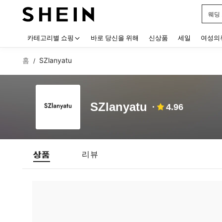
웨딩
Use up
카테고리별 쇼핑
바로 당신을 위해
신상품
세일
여성의
홈
SZlanyatu
/
SZlanyatu
4.96
상품
리뷰