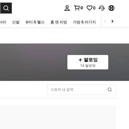
0
0
to select.
세서리
신발
뷰티 & 헬스
홈 앤 리빙
가방 & 러기지
스포츠 & 아웃
팔로잉
14 팔로워