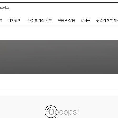
 드레스
 and down arrow keys to navigate search 최근 검색어 and 검색 후 발견. Press Enter 
류
비치웨어
여성 플러스 의류
속옷 & 잠옷
남성복
주얼리 & 액