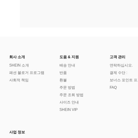
회사 소개
도움 & 지원
고객 관리
SHEIN 소개
배송 안내
연락하십시오.
패션 블로거 프로그램
반품
결제 수단 :
사회적 책임
환불
보너스 포인트 
주문 방법
FAQ
주문 조회 방법
사이즈 안내
SHEIN VIP
사업 정보