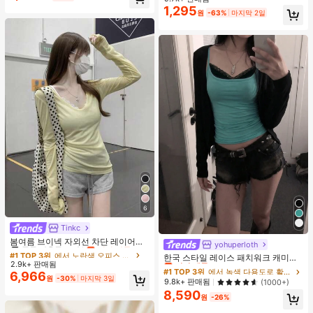
1,295
원
-63%
마지막 2일
6
Tinkc
#1 TOP 3위
에서 노란색 오피스 데일리 탑
높은 재방문 고객
거의 매진!
봄여름 브이넥 자외선 차단 레이어링
yohuperloth
#1 TOP 3위
에서 녹색 다용도로 활용 가능한 데일리 탑
다용도 긴팔 티셔츠 여성용 탑, 유로
#1 TOP 3위
#1 TOP 3위
에서 노란색 오피스 데일리 탑
에서 노란색 오피스 데일리 탑
거의 매진!
한국 스타일 레이스 패치워크 캐미솔
썸머 옐로우
2.9k+ 판매됨
높은 재방문 고객
높은 재방문 고객
거의 매진!
거의 매진!
탱크 탑, Y2K 에스테틱, 스트리트웨어
#1 TOP 3위
#1 TOP 3위
에서 녹색 다용도로 활용 가능한 데일리 탑
에서 녹색 다용도로 활용 가능한 데일리 탑
6,966
캐주얼 여름
#1 TOP 3위
에서 노란색 오피스 데일리 탑
원
-30%
마지막 3일
거의 매진!
거의 매진!
9.8k+ 판매됨
(1000+)
높은 재방문 고객
거의 매진!
8,590
#1 TOP 3위
에서 녹색 다용도로 활용 가능한 데일리 탑
원
-26%
거의 매진!