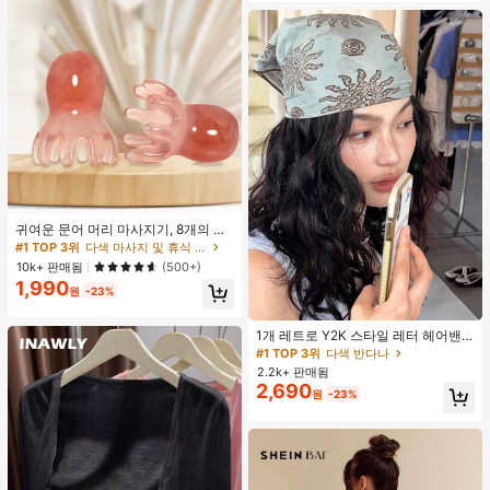
귀여운 문어 머리 마사지기, 8개의 촉
수, 머리 마사지기, 괄사 페이셜 도구,
#1 TOP 3위
다색 마사지 및 휴식 도구
머리 & 몸 이완, 독특한 마사지 포인
10k+ 판매됨
(500+)
트, 수동 딥 티슈 마사지 도구, 학교, 개
1,990
학, 여행, 여행 필수품, 가정 필수품, 스
원
-23%
파, 마사지 도구, 마사지
#1 TOP 3위
다색 반다나
거의 매진!
1개 레트로 Y2K 스타일 레터 헤어밴
드, 스트리트 패션 다용도 헤어 스카프
#1 TOP 3위
#1 TOP 3위
다색 반다나
다색 반다나
여성용 여름 헤어 액세서리 여성 반다
2.2k+ 판매됨
거의 매진!
거의 매진!
나
2,690
#1 TOP 3위
다색 반다나
원
-23%
거의 매진!