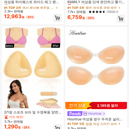
거의 매진!
거의 매진!
여성용 하이웨스트 와이드 레그 팬츠,
INAWLY 여성용 단색 편안하고 통기
봄 드로스트링 루즈 롱 팬츠, 레이지
성 좋은 긴 소매 앞면 버튼 캐주얼 다
#1 TOP 3위
#1 TOP 3위
에서 평상복 캐주얼 바지
에서 평상복 캐주얼 바지
#1 TOP 3위
#1 TOP 3위
짧은 여성용 경량 재킷
짧은 여성용 경량 재킷
릴랙스드 스타일 그레이
용도 얇은 가디건
2.3k+ 판매됨
거의 매진!
거의 매진!
거의 매진!
거의 매진!
7.7k+ 판매됨
(1000+)
12,963
6,759
#1 TOP 3위
에서 평상복 캐주얼 바지
#1 TOP 3위
짧은 여성용 경량 재킷
원
-30%
원
-30%
거의 매진!
거의 매진!
2,195원 절약
2/1쌍 스포츠 브라 및 수영복용 양면
Hourtrue
접착 브라 패드
거의 매진!
Hourtrue 여성용 방수 두꺼운 실리콘
3.7k+ 판매됨
가슴 페탈, 작은 가슴 리프트업 & 푸시
#1 TOP 3위
없음 여성 스티키 브라
1,290
인용, 웨딩 촬영 및 들러리용
원
-28%
9.7k+ 판매됨