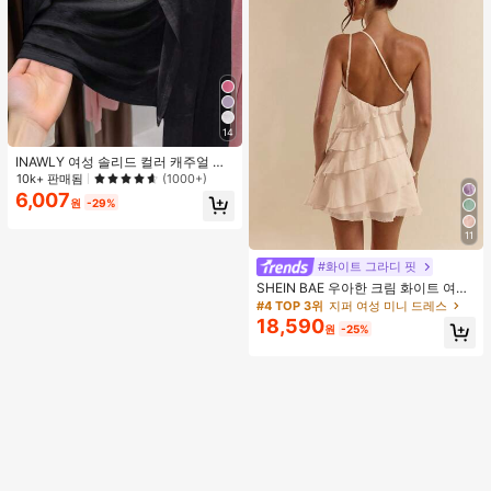
14
INAWLY 여성 솔리드 컬러 캐주얼 얇
은 가디건, 봄/여름
10k+ 판매됨
(1000+)
6,007
원
-29%
11
#화이트 그라디 핏
SHEIN BAE 우아한 크림 화이트 여름
레이어드 연꽃잎 케이크 미니 드레스,
#4 TOP 3위
지퍼 여성 미니 드레스
솔리드 컬러 살구색 휴가 해변 휴가 생
18,590
원
-25%
일 파티 밤 외출 칵테일 의류