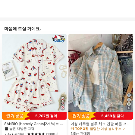
마음에 드실 거예요.
5
5,707원 절약
5,459원 절약
#1 TOP 3위
프라이드 월 여성 파자마 세트
높은 재방문 고객
SANRIO [Homely Gents]2개/세트 여
여성 캐주얼 블루 체크 긴팔 버튼 프론
성 프린트 라펠 반팔 버튼 포켓 상의
트 폴리에스터 셔츠, 레귤러 핏, 봄 의
#1 TOP 3위
#1 TOP 3위
프라이드 월 여성 파자마 세트
프라이드 월 여성 파자마 세트
#1 TOP 3위
헐렁한 여성 블라우스
및 보우 반바지 잠옷 세트, 캐주얼 홈
류, 편안한 스타일
1.9k+ 판매됨
높은 재방문 고객
높은 재방문 고객
2.4k+ 판매됨
(1000+)