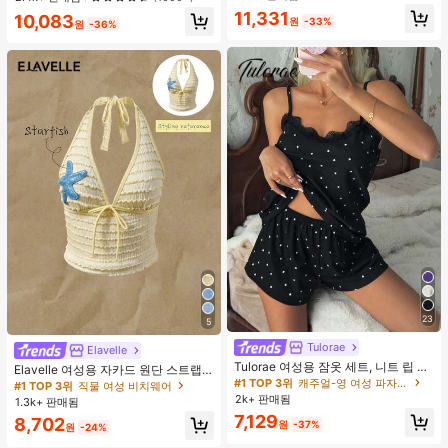
웨어, 봄/여름에 적합
#1 TOP 3위
프라이드 월 여성 파자마 세트
11,331
10,083
원
-33%
원
-36%
높은 재방문 고객
23
5
Tulorae
Elavelle
Tulorae 여성용 잠옷 세트, 니트 립 원
Elavelle 여성용 자카드 원단 스트랩
단, 하트 프린트 대비 레이스 트림, 로
#1 TOP 3위
캐주얼-영 여성 파자마 세트
불가사리 장식 홀터 탑, 봄/여름에 적
#1 TOP 3위
직물 여성 비치웨어
맨틱 달콤 귀여운 섹시 캐미솔 & 반바
합 (탑만 포함, 반바지 미포함)
2k+ 판매됨
1.3k+ 판매됨
지 베이비돌 잠옷 세트 투피스 나이트
7,129
8,702
세트 섹시 잠옷 세트 여성용 잠옷 롬퍼
원
-37%
원
-24%
투피스 잠옷 세트 여성용 잠옷 세트 도