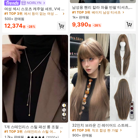
NOIRLYN
#1 TOP 3위
에서 등이 없는 여성 투피스 의상
남성용 헨리 칼라 와플 반팔 티셔츠,
거의 매진!
여성 섹시 스포츠 캐주얼 세트, V넥 상
가볍고 통기성이 좋은 기본 티, 미국
#1 TOP 3위
베이지 남성 티셔츠
의와 타이트 반바지 포함, 달리기, 피
#1 TOP 3위
#1 TOP 3위
에서 등이 없는 여성 투피스 의상
에서 등이 없는 여성 투피스 의상
미니멀리스트 스타일, 올 시즌
트니스 및 기타 여름 우아한 행사에 적
1k+ 판매됨
500+ 판매됨
거의 매진!
거의 매진!
합
9,390
#1 TOP 3위
에서 등이 없는 여성 투피스 의상
12,374
원
-26%
원
-28%
거의 매진!
10
19
#1 TOP 3위
직모 합성 짠 가발
#1 TOP 3위
스테인리스 스틸 여성 목걸이
거의 매진!
32인치 브라운 긴 레이어드 스트레이
거의 매진!
1개 스테인리스 스틸 패션 롱 조절 가
트 가발 걸 - 앞머리 있는 우아한 가발
#1 TOP 3위
#1 TOP 3위
직모 합성 짠 가발
직모 합성 짠 가발
능 목걸이, 여성을 위한 미니멀리스트
#1 TOP 3위
#1 TOP 3위
스테인리스 스틸 여성 목걸이
스테인리스 스틸 여성 목걸이
- 어두운 뿌리, 자연스러운 풍성하고
하이엔드 뱀 뼈 체인 목걸이, 퇴색 방
900+ 판매됨
거의 매진!
거의 매진!
거의 매진!
거의 매진!
1.7k+ 판매됨
(1000+)