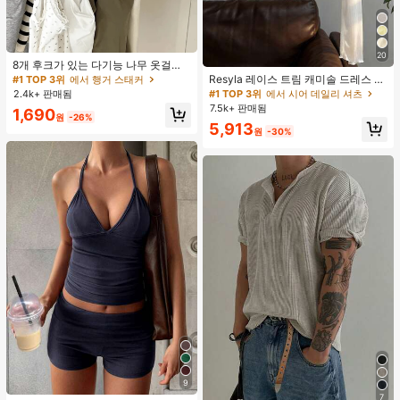
20
8개 후크가 있는 다기능 나무 옷걸이
360도 회전 옷장 수납 후크 랙 상의
Resyla 레이스 트림 캐미솔 드레스 커
#1 TOP 3위
에서 행거 스태커
조끼 및 의류용 공간 절약 정리대
버 업, 여성용 긴소매 니트 시어 커버
#1 TOP 3위
에서 시어 데일리 셔츠
2.4k+ 판매됨
업 탑, 여름
7.5k+ 판매됨
1,690
원
-26%
5,913
원
-30%
9
7