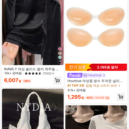
14
2,195원 절약
INAWLY 여성 솔리드 컬러 캐주얼 얇
은 가디건, 봄/여름
10k+ 판매됨
(1000+)
Hourtrue
6,007
Hourtrue 여성용 방수 두꺼운 실리콘
원
-29%
가슴 페탈, 작은 가슴 리프트업 & 푸시
#1 TOP 3위
없음 여성 스티키 브라
인용, 웨딩 촬영 및 들러리용
9.1k+ 판매됨
1,295
원
-63%
마지막 3일