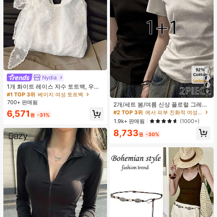
Nydia
#1 TOP 3위
베이지 여성 토트백
거의 매진!
1개 화이트 레이스 자수 토트백, 우아
9
한 리본 숄더백, 로맨틱 대용량 여성
#1 TOP 3위
#1 TOP 3위
베이지 여성 토트백
베이지 여성 토트백
#2 TOP 3위
에서 피부 친화적 여성 상의, 블라우스 & 티
데일리 쇼핑 여행 핸드백
700+ 판매됨
거의 매진!
거의 매진!
높은 재방문 고객
2개/세트 봄/여름 신상 플로럴 그레이
+ 블랙 반팔 티셔츠, 여성 슬림핏 솔리
#1 TOP 3위
베이지 여성 토트백
6,571
#2 TOP 3위
#2 TOP 3위
에서 피부 친화적 여성 상의, 블라우스 & 티
에서 피부 친화적 여성 상의, 블라우스 & 티
원
-31%
드 컬러 언더셔츠 캐주얼
거의 매진!
높은 재방문 고객
높은 재방문 고객
1.9k+ 판매됨
(1000+)
#2 TOP 3위
에서 피부 친화적 여성 상의, 블라우스 & 티
8,733
원
-30%
높은 재방문 고객