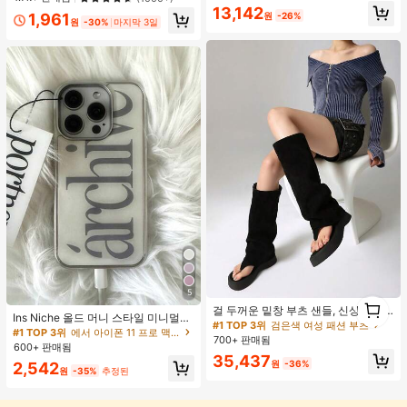
매우 부드러운 합성 내열 섬유 전체 기
지
#1 TOP 3위
직모 합성 짠 가발
13,142
계 헤어 가발 걸 일상, 음악 축제 파티,
#1 TOP 3위
스테인리스 스틸 여성 목걸이
원
-26%
1,961
원
-30%
마지막 3일
거의 매진!
코스프레 애니메이션 사용, 친구 선물
거의 매진!
#1 TOP 3위
검은색 여성 패션 부츠
5
1
거의 매진!
걸 두꺼운 밑창 부츠 샌들, 신상품 여
1
Ins Niche 올드 머니 스타일 미니멀리
름 키높이 롱 샤프트 니치 섹시 팝 걸
#1 TOP 3위
#1 TOP 3위
검은색 여성 패션 부츠
검은색 여성 패션 부츠
스트 영국식 전기 도금 실버 엣지 풀
#1 TOP 3위
에서 아이폰 11 프로 맥스 패션 폰 케이스
끈 레트로 스트리트 스타일 앵클 부츠
700+ 판매됨
거의 매진!
거의 매진!
커버리지 휴대폰 케이스, 아이폰 16 프
600+ 판매됨
로 맥스, 애플 17 프로 맥스, 1/3/12/11,
#1 TOP 3위
검은색 여성 패션 부츠
35,437
원
-36%
2,542
14 프로 호환 (태그 없음)
원
-35%
추정된
거의 매진!