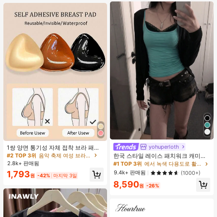
트 잠옷 세트 잠옷 반바지 세트 투피스
잠옷 세트 여성용 여름 세트 도트 반바
지 세트 여성용 잠옷 세트 반바지 잠옷
세트 여성용 투피스 여름 라운지 세트
yohuperloth
1쌍 양면 통기성 자체 접착 브라 패드,
두꺼워진 삼각형 푸쉬업 디자인, 재사
#2 TOP 3위
음악 축제 여성 브라 액세서리
한국 스타일 레이스 패치워크 캐미솔
용 가능, 보이지 않는 비키니 브라 삽
탱크 탑, Y2K 에스테틱, 스트리트웨어
2.8k+ 판매됨
#1 TOP 3위
에서 녹색 다용도로 활용 가능한 데일리 탑
입물, 수영에 적합
캐주얼 여름
9.4k+ 판매됨
1,793
(1000+)
원
-42%
마지막 3일
8,590
원
-26%