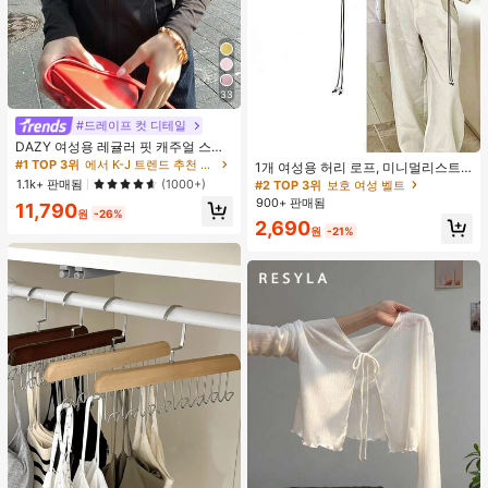
33
#드레이프 컷 디테일
DAZY 여성용 레귤러 핏 캐주얼 스포
#2 TOP 3위
보호 여성 벨트
츠 지퍼업 봄버 재킷, 봄, 가을 여성 의
#1 TOP 3위
에서 K-J 트렌드 추천 상품 여성 아우터웨어
거의 매진!
1개 여성용 허리 로프, 미니멀리스트
류 여성 코트
보헤미안 패션 매듭 허리 벨트, 드레
1.1k+ 판매됨
(1000+)
#2 TOP 3위
#2 TOP 3위
보호 여성 벨트
보호 여성 벨트
스, 캐주얼 팬츠와 함께 일상 착용에
900+ 판매됨
거의 매진!
거의 매진!
11,790
적합한 장식용 허리 액세서리
원
-26%
#2 TOP 3위
보호 여성 벨트
2,690
원
-21%
거의 매진!