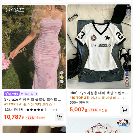
26
15
IslaSuriya 여성용 대비 색상 프린트 V
#고대 꽃
넥 슬림핏 반팔 티셔츠
#10 TOP 3위
에서 다색 여성 티셔츠
Skyraze 여름 핑크 플로럴 프린트 주
500+ 판매됨
름 메쉬 캐미 롱 드레스, 여름 드레스,
#1 TOP 3위
꽃 여성 미디 드레스
봄 옷
5,007
1.3k+ 판매됨
(1000+)
원
-37%
추정된
10,787
원
-36%
추정된