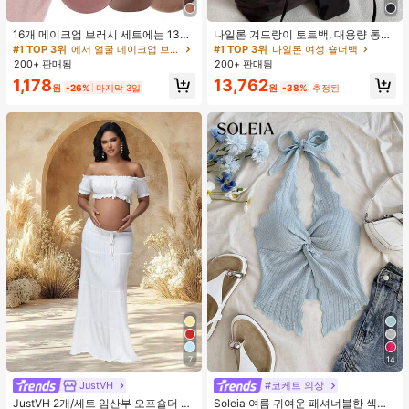
16개 메이크업 브러시 세트에는 13개
나일론 겨드랑이 토트백, 대용량 통근
메이크업 브러시, 1개 눈물 모양 메이
숄더백, 작은 메이크업 백 포함, 펜던
#1 TOP 3위
에서 얼굴 메이크업 브러시 세트
#1 TOP 3위
나일론 여성 숄더백
크업 스펀지, 1개 둥근 쿠션 파우더 브
트 미포함, 가벼운 일상 핸드백 (펜던
200+ 판매됨
200+ 판매됨
러시, 1개 삼각형 메이크업 스펀지가
트 미포함)
1,178
13,762
포함되어 있습니다 - 클래식 세트. 부
원
-26%
마지막 3일
원
-38%
추정된
드럽고 피부 친화적인 합성 모로 만들
어졌습니다. 여성과 소녀에게 완벽하
며, 가을과 겨울에 이상적입니다.
7
14
JustVH
#코케트 의상
JustVH 2개/세트 임산부 오프숄더 러
Soleia 여름 귀여운 패셔너블한 섹시