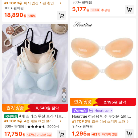
플 헴 크롭 탑과 플로잉 맥시 스커트
한 홀터 타이 트위스트 오픈 백 탑
300+ 판매됨
#1 TOP 3위
에서 임신 사진 촬영용 의상
세트, 사진 촬영과 비치웨어에 적합한
100+ 판매됨
5,177
원
-36%
추정된
봄 화이트 가을
18,890
원
-25%
2,195원 절약
6,540원 절약
Hourtrue
4개 심리스 무선 브라 세트,
Hourtrue 여성용 방수 두꺼운 실리콘
국내배송
작은 가슴 보정, 초박형 통기성 아이스
가슴 페탈, 작은 가슴 리프트업 & 푸시
#1 TOP 3위
4종 세트 여성 브라 & 브랄렛
#1 TOP 3위
없음 여성 스티키 브라
실크 섹시 편안한 백리스 란제리 브라,
인용, 웨딩 촬영 및 들러리용
600+ 판매됨
9.4k+ 판매됨
(1000+)
조절 가능
1,295
17,750
원
-63%
마지막 2일
원
-27%
마지막 3일