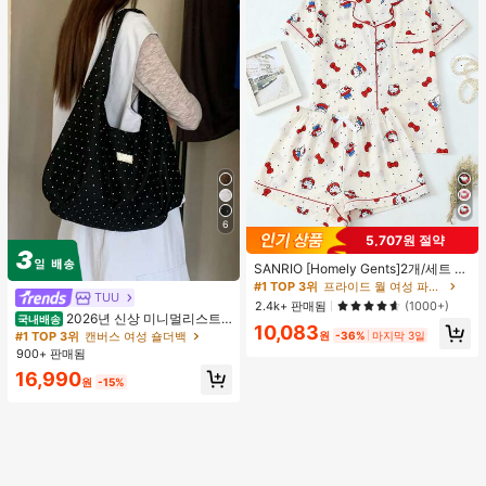
6
5,707원 절약
#1 TOP 3위
프라이드 월 여성 파자마 세트
높은 재방문 고객
거의 매진!
SANRIO [Homely Gents]2개/세트 여
성 프린트 라펠 반팔 버튼 포켓 상의
#1 TOP 3위
#1 TOP 3위
프라이드 월 여성 파자마 세트
프라이드 월 여성 파자마 세트
TUU
및 보우 반바지 잠옷 세트, 캐주얼 홈
높은 재방문 고객
높은 재방문 고객
거의 매진!
거의 매진!
2.4k+ 판매됨
(1000+)
웨어, 봄/여름에 적합
2026년 신상 미니멀리스트
국내배송
#1 TOP 3위
프라이드 월 여성 파자마 세트
10,083
도트 캔버스 토트백, 대용량 캐주얼 다
#1 TOP 3위
캔버스 여성 숄더백
원
-36%
마지막 3일
높은 재방문 고객
거의 매진!
용도 통근 숄더 핸드백
900+ 판매됨
16,990
원
-15%