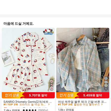
마음에 드실 거예요.
5
#1 TOP 3위
프라이드 월 여성 파자마 세트
#1 TOP 3위
헐렁한 여성 블라우스
5,707원 절약
5,459원 절약
거의 매진!
높은 재방문 고객
110+ 명 "예쁨"
#1 TOP 3위
#1 TOP 3위
프라이드 월 여성 파자마 세트
프라이드 월 여성 파자마 세트
#1 TOP 3위
#1 TOP 3위
헐렁한 여성 블라우스
헐렁한 여성 블라우스
SANRIO [Homely Gents]2개/세트 여
여성 캐주얼 블루 체크 긴팔 버튼 프론
성 프린트 라펠 반팔 버튼 포켓 상의
트 폴리에스터 셔츠, 레귤러 핏, 봄 의
거의 매진!
거의 매진!
높은 재방문 고객
높은 재방문 고객
110+ 명 "예쁨"
110+ 명 "예쁨"
및 보우 반바지 잠옷 세트, 캐주얼 홈
류, 편안한 스타일
1.9k+ 판매됨
#1 TOP 3위
프라이드 월 여성 파자마 세트
#1 TOP 3위
헐렁한 여성 블라우스
2.4k+ 판매됨
(1000+)