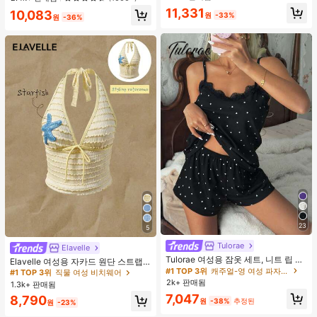
웨어, 봄/여름에 적합
거의 매진!
높은 재방문 고객
110+ 명 "예쁨"
11,331
10,083
원
-33%
원
-36%
23
5
Tulorae
Elavelle
#1 TOP 3위
직물 여성 비치웨어
Tulorae 여성용 잠옷 세트, 니트 립 원
거의 매진!
Elavelle 여성용 자카드 원단 스트랩
단, 하트 프린트 대비 레이스 트림, 로
#1 TOP 3위
캐주얼-영 여성 파자마 세트
불가사리 장식 홀터 탑, 봄/여름에 적
#1 TOP 3위
#1 TOP 3위
직물 여성 비치웨어
직물 여성 비치웨어
맨틱 달콤 귀여운 섹시 캐미솔 & 반바
합 (탑만 포함, 반바지 미포함)
2k+ 판매됨
1.3k+ 판매됨
거의 매진!
거의 매진!
지 베이비돌 잠옷 세트 투피스 나이트
7,047
#1 TOP 3위
직물 여성 비치웨어
8,790
세트 섹시 잠옷 세트 여성용 잠옷 롬퍼
원
-38%
추정된
원
-23%
투피스 잠옷 세트 여성용 잠옷 세트 도
거의 매진!