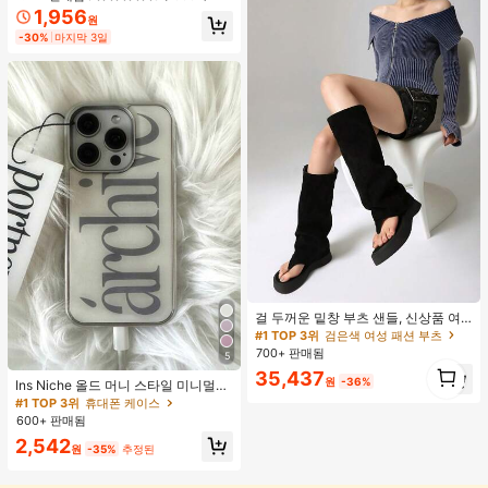
지
1,956
#1 TOP 3위
스테인리스 스틸 여성 목걸이
원
거의 매진!
-30%
마지막 3일
#1 TOP 3위
검은색 여성 패션 부츠
거의 매진!
걸 두꺼운 밑창 부츠 샌들, 신상품 여
름 키높이 롱 샤프트 니치 섹시 팝 걸
#1 TOP 3위
#1 TOP 3위
검은색 여성 패션 부츠
검은색 여성 패션 부츠
끈 레트로 스트리트 스타일 앵클 부츠
700+ 판매됨
거의 매진!
거의 매진!
5
1
#1 TOP 3위
검은색 여성 패션 부츠
35,437
1
원
-36%
Ins Niche 올드 머니 스타일 미니멀리
거의 매진!
스트 영국식 전기 도금 실버 엣지 풀
#1 TOP 3위
휴대폰 케이스
커버리지 휴대폰 케이스, 아이폰 16 프
600+ 판매됨
로 맥스, 애플 17 프로 맥스, 1/3/12/11,
2,542
14 프로 호환 (태그 없음)
원
-35%
추정된