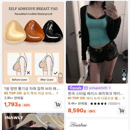
트 잠옷 세트 잠옷 반바지 세트 투피스
잠옷 세트 여성용 여름 세트 도트 반바
지 세트 여성용 잠옷 세트 반바지 잠옷
세트 여성용 투피스 여름 라운지 세트
yohuperloth
#1 TOP 3위
에서 녹색 다용도로 활용 가능한 데일리 탑
1쌍 양면 통기성 자체 접착 브라 패드,
두꺼워진 삼각형 푸쉬업 디자인, 재사
50+ 명 "여름옷"
#2 TOP 3위
음악 축제 여성 브라 액세서리
한국 스타일 레이스 패치워크 캐미솔
용 가능, 보이지 않는 비키니 브라 삽
탱크 탑, Y2K 에스테틱, 스트리트웨어
2.8k+ 판매됨
#1 TOP 3위
#1 TOP 3위
에서 녹색 다용도로 활용 가능한 데일리 탑
에서 녹색 다용도로 활용 가능한 데일리 탑
입물, 수영에 적합
캐주얼 여름
50+ 명 "여름옷"
50+ 명 "여름옷"
9.4k+ 판매됨
1,793
(1000+)
원
-42%
#1 TOP 3위
에서 녹색 다용도로 활용 가능한 데일리 탑
8,590
원
-26%
50+ 명 "여름옷"