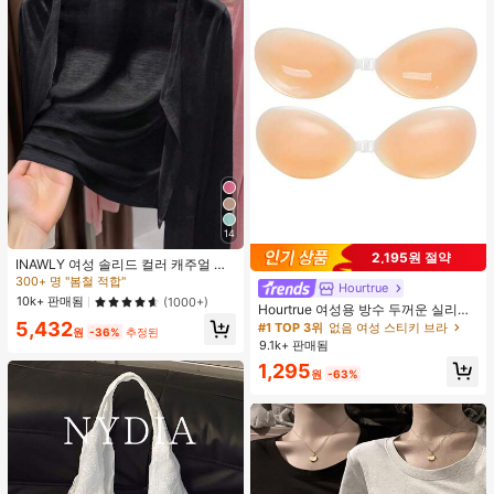
14
2,195원 절약
INAWLY 여성 솔리드 컬러 캐주얼 얇
은 가디건, 봄/여름
300+ 명 "봄철 적합"
Hourtrue
10k+ 판매됨
(1000+)
Hourtrue 여성용 방수 두꺼운 실리콘
가슴 페탈, 작은 가슴 리프트업 & 푸시
5,432
#1 TOP 3위
없음 여성 스티키 브라
원
-36%
추정된
인용, 웨딩 촬영 및 들러리용
9.1k+ 판매됨
1,295
원
-63%