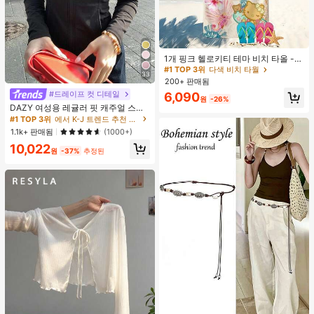
#1 TOP 3위
다색 비치 타월
거의 매진!
1개 핑크 헬로키티 테마 비치 타올 -
해변, 수영, 야외 캠핑 및 여행을 위해
#1 TOP 3위
#1 TOP 3위
다색 비치 타월
다색 비치 타월
33
디자인된 필수 카툰 테마 아이템. 이
200+ 판매됨
거의 매진!
거의 매진!
오버사이즈 비치 타올은 흡수력이 뛰
#드레이프 컷 디테일
#1 TOP 3위
에서 K-J 트렌드 추천 상품 여성 아우터웨어
#1 TOP 3위
다색 비치 타월
6,090
어나고 빠르게 건조되어 여행, 수영장
원
-26%
2.2k+ 명 "좋은 원단 소재"
거의 매진!
놀이 또는 가정 목욕에 이상적인 선택
DAZY 여성용 레귤러 핏 캐주얼 스포
입니다.
츠 지퍼업 봄버 재킷, 봄, 가을 여성 의
#1 TOP 3위
#1 TOP 3위
에서 K-J 트렌드 추천 상품 여성 아우터웨어
에서 K-J 트렌드 추천 상품 여성 아우터웨어
류 여성 코트
2.2k+ 명 "좋은 원단 소재"
2.2k+ 명 "좋은 원단 소재"
1.1k+ 판매됨
(1000+)
#1 TOP 3위
에서 K-J 트렌드 추천 상품 여성 아우터웨어
10,022
원
-37%
추정된
2.2k+ 명 "좋은 원단 소재"
#1 TOP 3위
에서 개학 테마 여성 벨트 및 벨트 액세서리