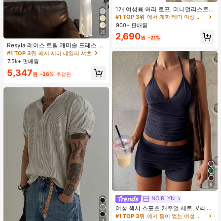
거의 매진!
1개 여성용 허리 로프, 미니멀리스트
보헤미안 패션 매듭 허리 벨트, 드레
#1 TOP 3위
#1 TOP 3위
에서 개학 테마 여성 벨트 및 벨트 액세서리
에서 개학 테마 여성 벨트 및 벨트 액세서리
스, 캐주얼 팬츠와 함께 일상 착용에
900+ 판매됨
거의 매진!
거의 매진!
적합한 장식용 허리 액세서리
20
#1 TOP 3위
에서 개학 테마 여성 벨트 및 벨트 액세서리
2,690
#1 TOP 3위
에서 시어 데일리 셔츠
원
-21%
거의 매진!
770+ 명 "여름옷"
Resyla 레이스 트림 캐미솔 드레스 커
버 업, 여성용 긴소매 니트 시어 커버
#1 TOP 3위
#1 TOP 3위
에서 시어 데일리 셔츠
에서 시어 데일리 셔츠
업 탑, 여름
7.5k+ 판매됨
770+ 명 "여름옷"
770+ 명 "여름옷"
#1 TOP 3위
에서 시어 데일리 셔츠
5,347
원
-36%
추정된
770+ 명 "여름옷"
9
NOIRLYN
#1 TOP 3위
에서 등이 없는 여성 투피스 의상
거의 매진!
60+ 명 "좋아함"
여성 섹시 스포츠 캐주얼 세트, V넥 상
의와 타이트 반바지 포함, 달리기, 피
#1 TOP 3위
#1 TOP 3위
에서 등이 없는 여성 투피스 의상
에서 등이 없는 여성 투피스 의상
7