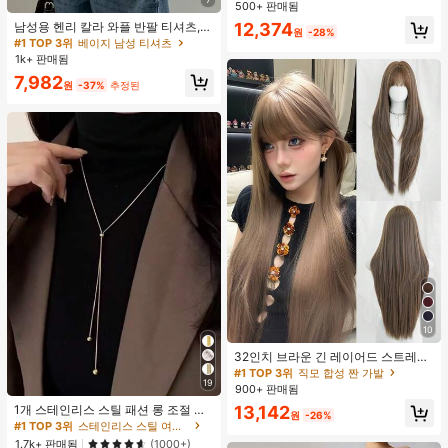
트니스 및 기타 여름 우아한 행사에 적
500+ 판매됨
거의 매진!
거의 매진!
60+ 명 "좋아함"
60+ 명 "좋아함"
합
#1 TOP 3위
에서 등이 없는 여성 투피스 의상
12,374
남성용 헨리 칼라 와플 반팔 티셔츠,
원
-28%
가볍고 통기성이 좋은 기본 티, 미국
거의 매진!
60+ 명 "좋아함"
#1 TOP 3위
베이지 남성 티셔츠
미니멀리스트 스타일, 올 시즌
1k+ 판매됨
7,982
원
-37%
추정된
10
#1 TOP 3위
직모 합성 짠 가발
거의 매진!
32인치 브라운 긴 레이어드 스트레이
트 가발 걸 - 앞머리 있는 우아한 가발
#1 TOP 3위
#1 TOP 3위
직모 합성 짠 가발
직모 합성 짠 가발
19
- 어두운 뿌리, 자연스러운 풍성하고
900+ 판매됨
거의 매진!
거의 매진!
#1 TOP 3위
스테인리스 스틸 여성 목걸이
매우 부드러운 합성 내열 섬유 전체 기
거의 매진!
#1 TOP 3위
직모 합성 짠 가발
13,142
1개 스테인리스 스틸 패션 롱 조절 가
계 헤어 가발 걸 일상, 음악 축제 파티,
원
-26%
능 목걸이, 여성을 위한 미니멀리스트
거의 매진!
#1 TOP 3위
#1 TOP 3위
스테인리스 스틸 여성 목걸이
스테인리스 스틸 여성 목걸이
코스프레 애니메이션 사용, 친구 선물
하이엔드 뱀 뼈 체인 목걸이, 퇴색 방
거의 매진!
거의 매진!
1.7k+ 판매됨
(1000+)