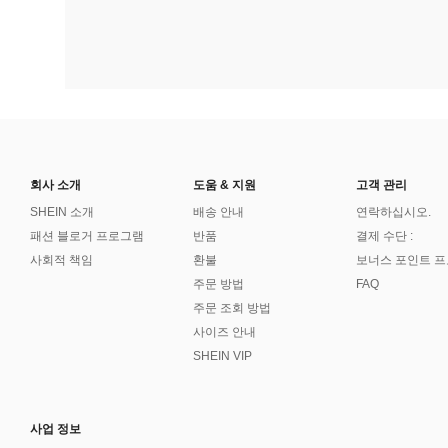
회사 소개
도움 & 지원
고객 관리
SHEIN 소개
배송 안내
연락하십시오.
패션 블로거 프로그램
반품
결제 수단 :
사회적 책임
환불
보너스 포인트 
주문 방법
FAQ
주문 조회 방법
사이즈 안내
SHEIN VIP
사업 정보