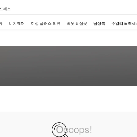
 드레스
 and down arrow keys to navigate search 최근 검색어 and 검색 후 발견. Press Enter 
류
비치웨어
여성 플러스 의류
속옷 & 잠옷
남성복
주얼리 & 액