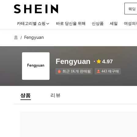
웨딩
Use up
카테고리별 쇼핑
바로 당신을 위해
신상품
세일
여성의
홈
Fengyuan
/
Fengyuan
4.97
최근 1K개 판매됨
443 재구매
상품
리뷰