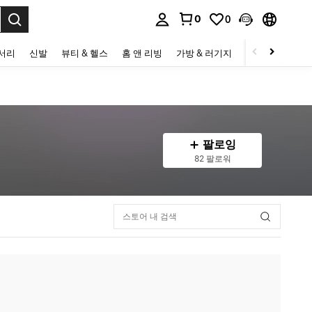
0
0
to select.
세서리
신발
뷰티 & 헬스
홈 앤 리빙
가방 & 러기지
스포츠 & 아웃
팔로잉
82 팔로워