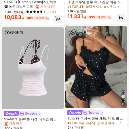
#1 TOP 3위
#1 TOP 3위
프라이드 월 여성 파자마 세트
프라이드 월 여성 파자마 세트
SANRIO [Homely Gents]2개/세트 여
여성 캐주얼 블루 체크 긴팔 버튼 프론
성 프린트 라펠 반팔 버튼 포켓 상의
트 폴리에스터 셔츠, 레귤러 핏, 봄 의
높은 재방문 고객
높은 재방문 고객
거의 매진!
거의 매진!
#1 TOP 3위
헐렁한 여성 블라우스
및 보우 반바지 잠옷 세트, 캐주얼 홈
류, 편안한 스타일
1.9k+ 판매됨
#1 TOP 3위
프라이드 월 여성 파자마 세트
2.4k+ 판매됨
(1000+)
웨어, 봄/여름에 적합
11,331
10,083
높은 재방문 고객
거의 매진!
원
-33%
마지막 3일
원
-36%
마지막 3일
23
#4 TOP 3위
에서 쁘띠 스타일 여성 상의, 블라우스 & 티
Tulorae
거의 매진!
Sweetra
Tulorae 여성용 잠옷 세트, 니트 립 원
#4 TOP 3위
#4 TOP 3위
에서 쁘띠 스타일 여성 상의, 블라우스 & 티
에서 쁘띠 스타일 여성 상의, 블라우스 & 티
Sweetra 봄/여름 패션 디자인 핑크 스
단, 하트 프린트 대비 레이스 트림, 로
#1 TOP 3위
캐주얼-영 여성 파자마 세트
트라이프 브라운 폴카 도트 스파게티
거의 매진!
거의 매진!
맨틱 달콤 귀여운 섹시 캐미솔 & 반바
스트랩 2 In 1 스위트 걸리시 비치 로
2k+ 판매됨
500+ 판매됨
#4 TOP 3위
에서 쁘띠 스타일 여성 상의, 블라우스 & 티