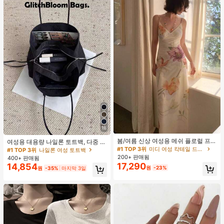
16
#1 TOP 3위
미디 여성 칵테일 드레스
거의 매진!
봄/여름 신상 여성용 메쉬 플로럴 프린
여성용 대용량 나일론 토트백, 다중 지
트 드레스, 브이넥, 휴가 스타일, 섹시
퍼 포켓, 방수 숄더 핸드백, 사무실 노
#1 TOP 3위
#1 TOP 3위
미디 여성 칵테일 드레스
미디 여성 칵테일 드레스
#1 TOP 3위
나일론 여성 토트백
한 비치 파티 댄스 드레스, 스파게티
트북, 일상 출퇴근, 쇼핑에 적합
200+ 판매됨
거의 매진!
거의 매진!
400+ 판매됨
스트랩 웨딩 가을
17,290
14,854
#1 TOP 3위
미디 여성 칵테일 드레스
원
-23%
원
-35%
마지막 3일
거의 매진!