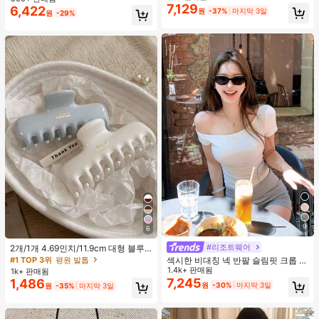
지 베이비돌 잠옷 세트 투피스 나이트
맨틱 휴가 스타일 여성용 캐미 탱크 탑
7,129
6,422
원
-37%
마지막 3일
거의 매진!
세트 섹시 잠옷 세트 여성용 잠옷 롬퍼
원
-29%
투피스 잠옷 세트 여성용 잠옷 세트 도
트 잠옷 세트 잠옷 반바지 세트 투피스
잠옷 세트 여성용 여름 세트 도트 반바
지 세트 여성용 잠옷 세트 반바지 잠옷
세트 여성용 투피스 여름 라운지 세트
9
6
#리조트웨어
2개/1개 4.69인치/11.9cm 대형 블루
& 화이트 1피스 플라스틱 헤어 클로
#1 TOP 3위
평원 발톱
섹시한 비대칭 넥 반팔 슬림핏 크롭 탑
클립, 데일리 웨어, 캐주얼, 파티, 출퇴
화이트 여름
1.4k+ 판매됨
1k+ 판매됨
근, 휴가, 헤어스타일링, 메이크업, 의
7,245
1,486
원
-30%
마지막 3일
원
-35%
마지막 3일
상 매칭 비치 헤어 클립 바캉스 헤어
클러치에 적합한 세련되고 다재다능
하며 우아하고 미니멀한 단색 헤어 액
세서리