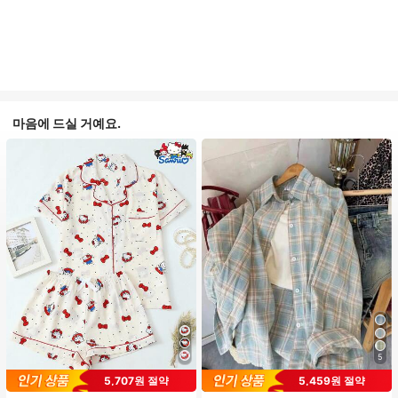
마음에 드실 거예요.
5
#1 TOP 3위
프라이드 월 여성 파자마 세트
5,707원 절약
5,459원 절약
높은 재방문 고객
거의 매진!