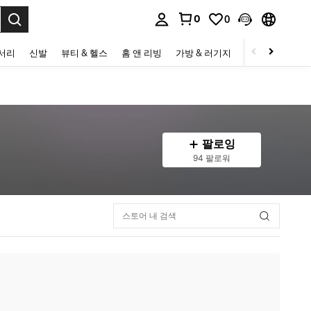
0
0
to select.
세서리
신발
뷰티 & 헬스
홈 앤 리빙
가방 & 러기지
스포츠 & 아웃
팔로잉
94 팔로워