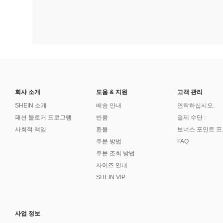
회사 소개
도움 & 지원
고객 관리
SHEIN 소개
배송 안내
연락하십시오.
패션 블로거 프로그램
반품
결제 수단 :
사회적 책임
환불
보너스 포인트 
주문 방법
FAQ
주문 조회 방법
사이즈 안내
SHEIN VIP
사업 정보