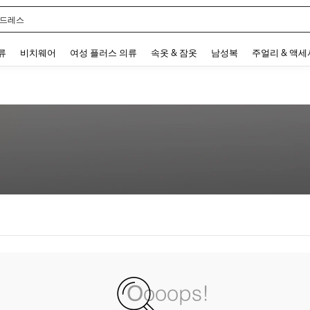
 드레스
 and down arrow keys to navigate search 최근 검색어 and 검색 후 발견. Press Enter 
류
비치웨어
여성 플러스 의류
속옷 & 잠옷
남성복
주얼리 & 액