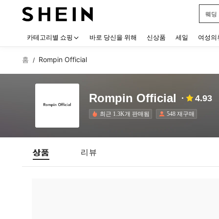
웨딩
Use up
카테고리별 쇼핑
바로 당신을 위해
신상품
세일
여성의
홈
Rompin Official
/
Rompin Official
4.93
최근 1.3K개 판매됨
548 재구매
상품
리뷰