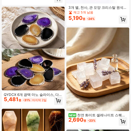
3개 별, 천사, 관 모양 크리스탈 원석
벌크, 작은 광택 혼합 걱정 돌, 명상, 에
재고 5개 남음
너지 레이키, 기분 균형, DIY 공예, 자
5,190
원
-24%
수정 보석 제작 및 선물을 위한 미니
보석
QYDCX 6개 광택 마노 슬라이스, 다양
5,481
한 크기와 색상의 드릴링되지 않은 마
원
-31%
마지막 2일
노 지오드 펜던트, 홈 룸 장식용 비대
칭 지오드 스톤, DIY 주얼리 & 테이블
장식
천연 화이트 셀레나이트 스퀘어
NEW
2,690
슬랩, 거친 힐링 크리스탈 블록, 레이
원
-23%
키 에너지 미네랄 스톤, 명상용, 영적
장식 및 크리스탈 컬렉션용