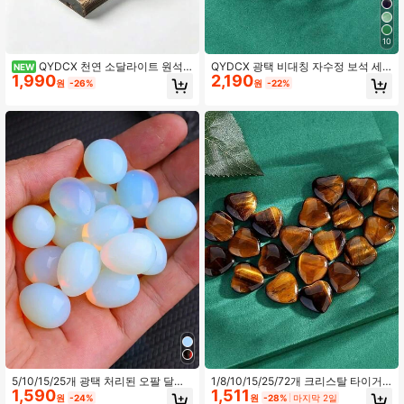
10
QYDCX 천연 소달라이트 원석,
QYDCX 광택 비대칭 자수정 보석 세
NEW
1,990
2,190
불규칙한 파란색 거친 치유 크리스탈,
트, 보석 제작, 꽃병 필러 및 다양한 장
원
-26%
원
-22%
디퓨저, DIY 주얼리, 홈 데코 & 명상용
식 목적에 적합
5/10/15/25개 광택 처리된 오팔 달걀
1/8/10/15/25/72개 크리스탈 타이거
1,590
1,511
모양 카메오, 신선하고 심플한 디자인,
아이 스톤|0.8인치 하트 모양 조각 진
원
-24%
원
-28%
마지막 2일