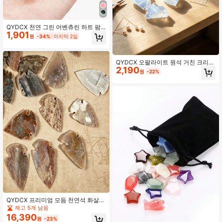
QYDCX 천연 그린 어벤츄린 하트 팜
1,901
스톤 레이키 밸런싱 걱정 스톤(1.18인
원
-34%
마지막 2일
치)
QYDCX 오팔라이트 원석 거친 크리스
2,190
탈 스톤, 중량 판매, 불규칙한 힐링 보
원
-22%
석, 레이키 명상용, DIY 주얼리 공예 장
식, 어항 화병 필러
QYDCX 프리미엄 모듬 천연석 화살
촉: DIY 보석 제작, 공예 용품, 사냥 소
재고 5개 남음
품 및 영적 치유 크리스탈에 이상적 -
16,390
원
-23%
야외 활동가 및 공예가를 위한 필수품