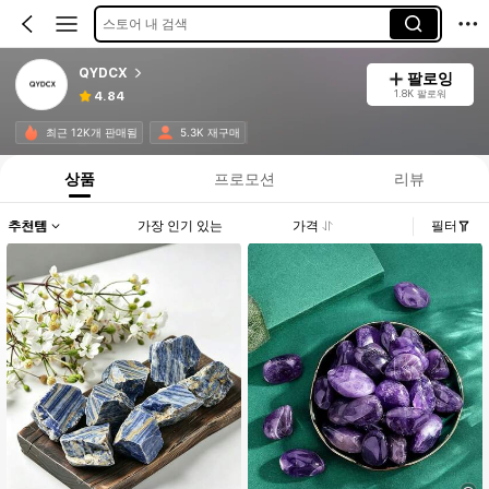
스토어 내 검색
QYDCX
팔로잉
1.8K 팔로워
4.84
최근 12K개 판매됨
5.3K 재구매
상품
프로모션
리뷰
추천템
가장 인기 있는
가격
필터