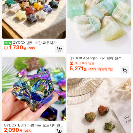
QYDCX 벨벳 보관 파우치가 있
NEW
1,730
는 광택 천연 크리스탈 스타 스톤, 혼
원
-50%
합 색상 힐링 장식품, 홈 데코, DIY 주
얼리 제작, 레이키 명상용
QYDCX Apengshi 카리브해 원석 크
리스탈 - 천연 거친 암석 힐링 크리스
재고 8개 남음
탈 및 보석 DIY 원석 명상 분수 정원 홈
5,271
원
-33%
마지막 2일
데코 (2-5cm)
QYDCX 1/3개 아름다운 오브시디언
2,090
원석 - 천연, 고품질, 반짝이는 보석 보
원
-25%