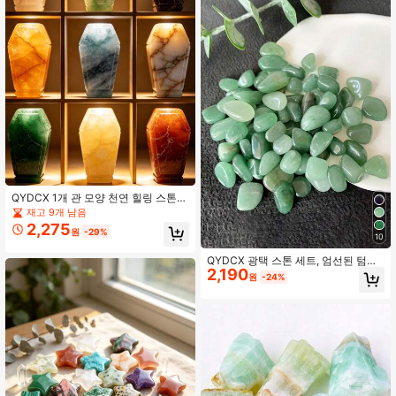
QYDCX 1개 관 모양 천연 힐링 스톤
차크라 정화, 영적 성장, 불안 감소, 레
재고 9개 남음
이키 수련 및 가정 장식용
2,275
원
-29%
10
QYDCX 광택 스톤 세트, 엄선된 텀블
2,190
스톤 및 크리스탈 포함, 대량, 치유, 영
원
-24%
성, 명상, 마법 및 가정 장식에 적합