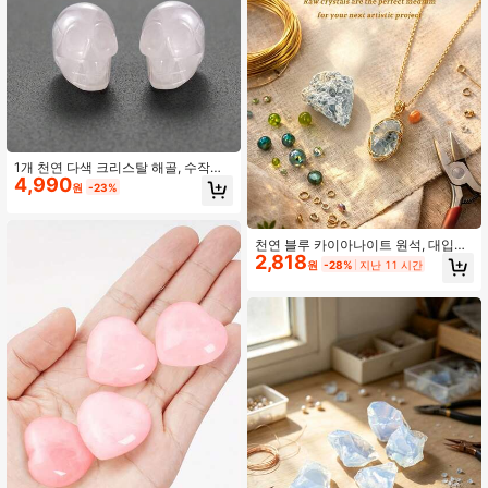
1개 천연 다색 크리스탈 해골, 수작업
4,990
조각 힐링 스톤, 에너지 균형, 할로윈
원
-23%
고딕 장식, 명상 & 수집품
천연 블루 카이아나이트 원석, 대입자
2,818
아로마테라피 탈자 광물
원
-28%
지난 11 시간