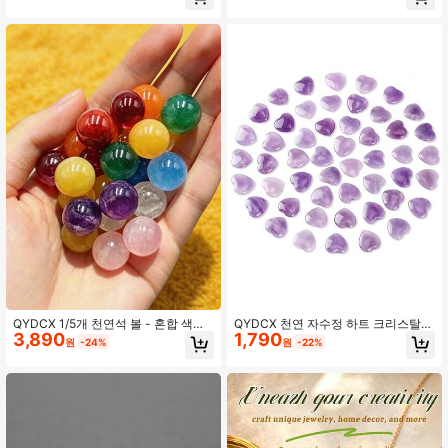
데스크탑 화분 장식, 휴일/생일 장식
정 스톤, 행운의 크리스탈 스톤
또는 주얼리 제작 액세서리로 사용 가
능
QYDCX 1/5개 천연석 볼 - 혼합 색상
QYDCX 천연 자수정 하트 크리스탈
3,890
1,790
매끄러운 보석 볼, 화병 필러, 수족관
스톤, 퍼플 포켓 팜 러브 스톤 벌크 세
원
-24%
원
-22%
장식, 젠 가든, DIY 공예, 보석 제작, 책
트, 레이키 밸런싱 명상용, 발렌타인데
상 장식, 에너지 스톤 및 크리스마스
이 홈 데코 선물
선물에 적합