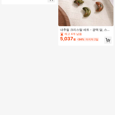
석 제작, 생일/크리스마스 선물, 여성
용 선물, 여자친구 선물, 장면 장식, 데
스크톱 장식, 크리스탈 장식품, 홈 데
코레이션용
내추럴 크리스탈 세트 - 광택 달, 스타
& 하트 팜 스톤. 요가, 마음챙김, 차크
재고 4개 남음
라 균형 및 제단 장식을 위한 내추럴
5,037
원
-34%
마지막 2일
혼합 보석. DIY 공예, 보석 제작 및 홈
데코에 완벽합니다. 여성 걸 독특한 발
렌타인 데이 또는 졸업 선물