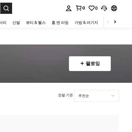
0
0
to select.
세서리
신발
뷰티 & 헬스
홈 앤 리빙
가방 & 러기지
스포츠 & 아웃
팔로잉
정렬 기준