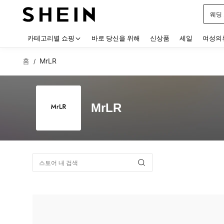
웨딩
Use up
카테고리별 쇼핑
바로 당신을 위해
신상품
세일
여성의
홈
MrLR
/
MrLR