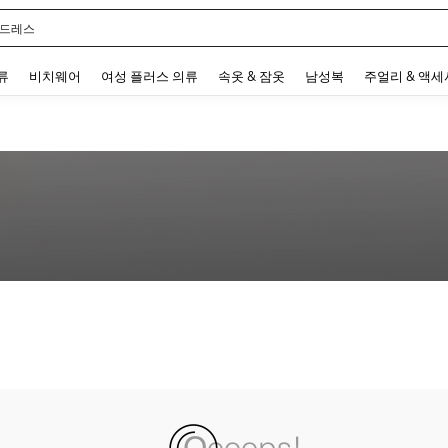
 드레스
 and down arrow keys to navigate search 최근 검색어 and 검색 후 발견. Press Enter 
류
비치웨어
여성 플러스 의류
속옷 & 잠옷
남성복
주얼리 & 액