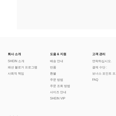
회사 소개
도움 & 지원
고객 관리
SHEIN 소개
배송 안내
연락하십시오.
패션 블로거 프로그램
반품
결제 수단 :
사회적 책임
환불
보너스 포인트 
주문 방법
FAQ
주문 조회 방법
사이즈 안내
SHEIN VIP