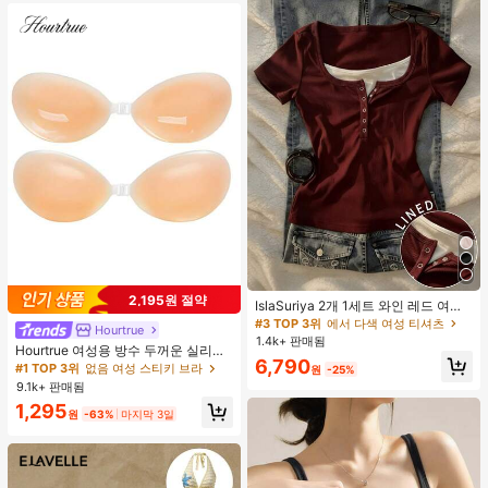
트 잠옷 세트 잠옷 반바지 세트 투피스
잠옷 세트 여성용 여름 세트 도트 반바
지 세트 여성용 잠옷 세트 반바지 잠옷
세트 여성용 투피스 여름 라운지 세트
2,195원 절약
IslaSuriya 2개 1세트 와인 레드 여성
반팔 티셔츠
#3 TOP 3위
에서 다색 여성 티셔츠
Hourtrue
1.4k+ 판매됨
Hourtrue 여성용 방수 두꺼운 실리콘
6,790
가슴 페탈, 작은 가슴 리프트업 & 푸시
#1 TOP 3위
없음 여성 스티키 브라
원
-25%
인용, 웨딩 촬영 및 들러리용
9.1k+ 판매됨
1,295
원
-63%
마지막 3일