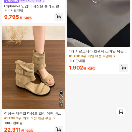
Exploreva
Exploreva 안감이 내장된 솔리드 컬러
스포츠 반바지, 여름용 편안한 스웨터
200+ 판매됨
반바지
9,795
원
-36%
#1 TOP 3위
매일 여성 목걸이
거의 매진!
1개 지르코니아 초광택 스마일 목걸
이, 미니멀리스트 경량 패션 다용도 목
#1 TOP 3위
#1 TOP 3위
매일 여성 목걸이
매일 여성 목걸이
걸이, 여성 모임, 연회, 데이트, 휴일,
1k+ 판매됨
거의 매진!
거의 매진!
선물에 적합
#1 TOP 3위
매일 여성 목걸이
1,902
원
-29%
거의 매진!
7
1
1
여성용 캐주얼 다용도 일상 여행 바지
버클 디자인
#1 TOP 3위
카키 여성 패션 부츠
100+ 판매됨
22,311
원
-33%