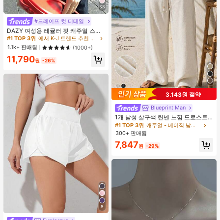
33
#드레이프 컷 디테일
DAZY 여성용 레귤러 핏 캐주얼 스포
츠 지퍼업 봄버 재킷, 봄, 가을 여성 의
#1 TOP 3위
에서 K-J 트렌드 추천 상품 여성 아우터웨어
류 여성 코트
1.1k+ 판매됨
(1000+)
11,790
원
-26%
3,143원 절약
Blueprint Man
1개 남성 살구색 린넨 느낌 드로스트
링 스트레이트 레그 팬츠, 부드럽고 편
#1 TOP 3위
캐주얼 - 베이직 남성 바지
안한 린넨 같은 원단, 캐주얼 휴가 &
300+ 판매됨
일상 출퇴근, 올드 머니 스타일
7,847
원
-29%
8