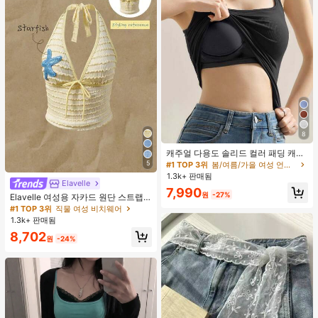
8
캐주얼 다용도 솔리드 컬러 패딩 캐미
솔
5
#1 TOP 3위
봄/여름/가을 여성 언더셔츠 상의
1.3k+ 판매됨
Elavelle
7,990
원
-27%
Elavelle 여성용 자카드 원단 스트랩
불가사리 장식 홀터 탑, 봄/여름에 적
#1 TOP 3위
직물 여성 비치웨어
합 (탑만 포함, 반바지 미포함)
1.3k+ 판매됨
8,702
원
-24%