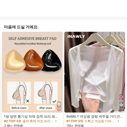
마음에 드실 거예요.
14
1쌍 양면 통기성 자체 접착 브라 패드,
INAWLY 여성용 경량 캐주얼 가디건,
두꺼워진 삼각형 푸쉬업 디자인, 재사
여름
#2 TOP 3위
음악 축제 여성 브라 액세서리
#1 TOP 3위
수확고 여성용 가벼운 카디건
용 가능, 보이지 않는 비키니 브라 삽
2.8k+ 판매됨
10k+ 판매됨