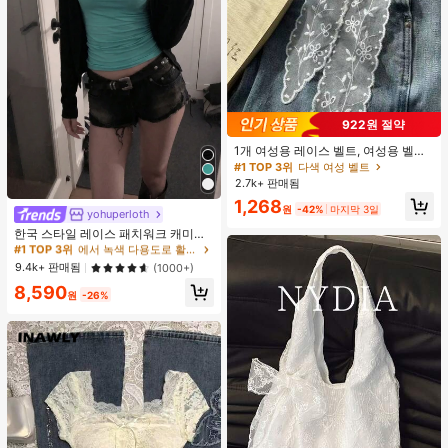
922원 절약
1개 여성용 레이스 벨트, 여성용 벨트,
다기능 바지 액세서리, 스카프 또는 벨
#1 TOP 3위
다색 여성 벨트
트로 사용 가능, 패션 긴 레이스 벨트
2.7k+ 판매됨
스카프, 플로럴 레이스 트림 스카프,
1,268
레이스 헤드밴드 헤드스카프 넥 스카
원
-42%
마지막 3일
yohuperloth
#1 TOP 3위
에서 녹색 다용도로 활용 가능한 데일리 탑
프 헤드밴드, 경량 자수 레이스 스카
거의 매진!
한국 스타일 레이스 패치워크 캐미솔
프, 우아한 레이스 허리 장식, 여성용
탱크 탑, Y2K 에스테틱, 스트리트웨어
액세서리
#1 TOP 3위
#1 TOP 3위
에서 녹색 다용도로 활용 가능한 데일리 탑
에서 녹색 다용도로 활용 가능한 데일리 탑
캐주얼 여름
거의 매진!
거의 매진!
9.4k+ 판매됨
(1000+)
#1 TOP 3위
에서 녹색 다용도로 활용 가능한 데일리 탑
8,590
원
-26%
거의 매진!