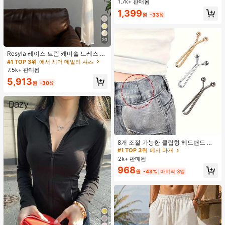
1.7k+ 판매됨
높은 재방문 고객
높은 재방문 고객
딩 도구에 적합, 다기능 건식/습식 사
#1 TOP 3위
에어쿠션 스펀지 메이크업 퍼프 & 스폰지
1,399
용, 유니섹스, 메이크업, 저렴한, 방 장
원
-33%
높은 재방문 고객
식, 화장대, 여행, 침실, 메이크업 액세
서리, 퍼프, 메이크업 블렌더, 파우더
퍼프, 메이크업 스펀지, 저렴한, 스타
20
킹 스터퍼, 메이크업, 메이크업 도구,
저렴한 물건, 선물, 여성용 선물, 크리
Resyla 레이스 트림 캐미솔 드레스 커
스마스 선물, 경품, 여행, 저렴한 물건,
버 업, 여성용 긴소매 니트 시어 커버
#1 TOP 3위
에서 시어 데일리 셔츠
여행 필수품
업 탑, 여름
7.5k+ 판매됨
5,913
원
-30%
8개 조절 가능한 클립형 헤드밴드 버
클, 못 없는 허리 고정 클립, 보이지 않
#1 TOP 3위
에서 마개
는 누출 방지 클립, 다기능 스카프 헤
2k+ 판매됨
드밴드 조임 도구, 소매, 칼라, 허리띠,
968
바지 다리를 조이는 데 사용할 수 있습
원
-43%
마지막 3일
니다