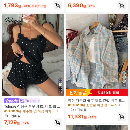
입물, 수영에 적합
1,793
6,390
원
-42%
마지막 3일
원
-25%
5
5,459원 절약
23
여성 캐주얼 블루 체크 긴팔 버튼 프론
Tulorae
트 폴리에스터 셔츠, 레귤러 핏, 봄 의
#1 TOP 3위
헐렁한 여성 블라우스
Tulorae 여성용 잠옷 세트, 니트 립 원
류, 편안한 스타일
1.9k+ 판매됨
단, 하트 프린트 대비 레이스 트림, 로
#1 TOP 3위
캐주얼-영 여성 파자마 세트
맨틱 달콤 귀여운 섹시 캐미솔 & 반바
11,331
2k+ 판매됨
원
-33%
지 베이비돌 잠옷 세트 투피스 나이트
7,129
세트 섹시 잠옷 세트 여성용 잠옷 롬퍼
원
-37%
투피스 잠옷 세트 여성용 잠옷 세트 도