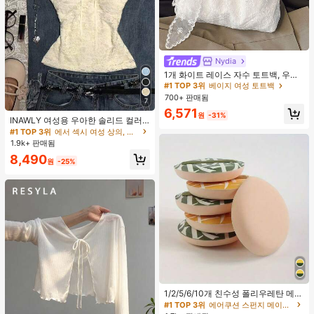
Nydia
#1 TOP 3위
베이지 여성 토트백
거의 매진!
1개 화이트 레이스 자수 토트백, 우아
한 리본 숄더백, 로맨틱 대용량 여성
#1 TOP 3위
#1 TOP 3위
베이지 여성 토트백
베이지 여성 토트백
데일리 쇼핑 여행 핸드백
700+ 판매됨
거의 매진!
거의 매진!
7
#1 TOP 3위
베이지 여성 토트백
6,571
원
-31%
INAWLY 여성용 우아한 솔리드 컬러
거의 매진!
레이스 탑 리본 장식, 여름
#1 TOP 3위
에서 섹시 여성 상의, 블라우스 & 티
1.9k+ 판매됨
8,490
원
-25%
#1 TOP 3위
에어쿠션 스펀지 메이크업 퍼프 & 스폰지
높은 재방문 고객
1/2/5/6/10개 친수성 폴리우레탄 메이
크업 스펀지 세트, 부드러운 파우더 퍼
#1 TOP 3위
#1 TOP 3위
에어쿠션 스펀지 메이크업 퍼프 & 스폰지
에어쿠션 스펀지 메이크업 퍼프 & 스폰지
프, 얼굴, 파운데이션 및 컨실러 블렌