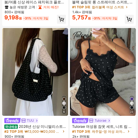
봄/여름 신상 레이스 패치워크 플로럴
블랙 슬림핏 롱 스트레이트 스커트, 여
트림 소프트 니트 가디건 경량 재킷 탑
성 패션 폴리에스터 캐주얼 파티 스커
높은 재방문 고객
거의 매진!
#1 TOP 3위
컬러블록 여성 스커트
여성용, 코티지코어 옐로우
트, 다용도 및 귀여운, 일상 착용에 적
800+ 판매됨
1.4k+ 판매됨
합, 여름 휴가. 해변, 음악 축제 및 여름
9,198
5,757
원
-31%
마지막 3일
원
-31%
마지막 3일
휴가에 완벽, 90년대
6
23
TUU
Tulorae
2026년 신상 미니멀리스트
Tulorae 여성용 잠옷 세트, 니트 립 원
국내배송
도트 캔버스 토트백, 대용량 캐주얼 다
단, 하트 프린트 대비 레이스 트림, 로
#2 TOP 3위
₩13,000-₩20,000 여성 숄더백
#1 TOP 3위
캐주얼-영 여성 파자마 세트
용도 통근 숄더 핸드백
맨틱 달콤 귀여운 섹시 캐미솔 & 반바
900+ 판매됨
2k+ 판매됨