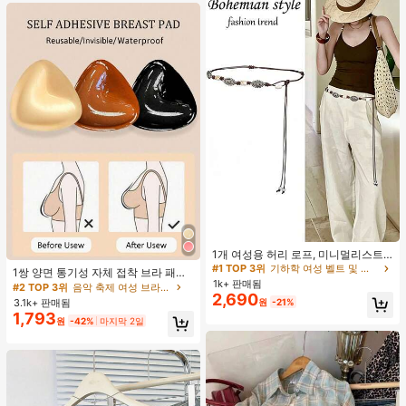
#1 TOP 3위
기하학 여성 벨트 및 벨트 액세서리
거의 매진!
1개 여성용 허리 로프, 미니멀리스트
#2 TOP 3위
음악 축제 여성 브라 액세서리
보헤미안 패션 매듭 허리 벨트, 드레
#1 TOP 3위
#1 TOP 3위
기하학 여성 벨트 및 벨트 액세서리
기하학 여성 벨트 및 벨트 액세서리
거의 매진!
1쌍 양면 통기성 자체 접착 브라 패드,
스, 캐주얼 팬츠와 함께 일상 착용에
1k+ 판매됨
거의 매진!
거의 매진!
두꺼워진 삼각형 푸쉬업 디자인, 재사
#2 TOP 3위
#2 TOP 3위
음악 축제 여성 브라 액세서리
음악 축제 여성 브라 액세서리
적합한 장식용 허리 액세서리
2,690
용 가능, 보이지 않는 비키니 브라 삽
#1 TOP 3위
기하학 여성 벨트 및 벨트 액세서리
3.1k+ 판매됨
원
-21%
거의 매진!
거의 매진!
입물, 수영에 적합
1,793
거의 매진!
#2 TOP 3위
음악 축제 여성 브라 액세서리
원
-42%
마지막 2일
거의 매진!