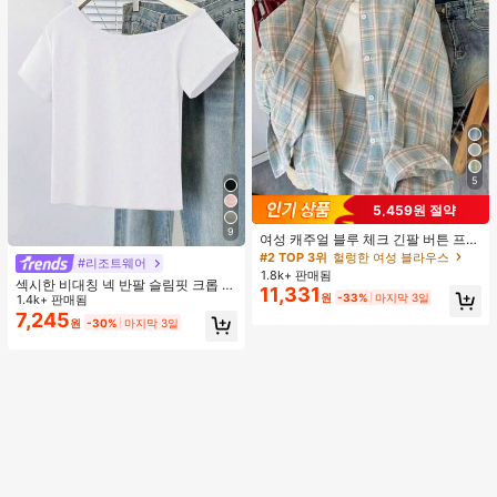
5
5,459원 절약
9
여성 캐주얼 블루 체크 긴팔 버튼 프론
트 폴리에스터 셔츠, 레귤러 핏, 봄 의
#2 TOP 3위
헐렁한 여성 블라우스
#리조트웨어
류, 편안한 스타일
1.8k+ 판매됨
섹시한 비대칭 넥 반팔 슬림핏 크롭 탑
11,331
원
-33%
마지막 3일
화이트 여름
1.4k+ 판매됨
7,245
원
-30%
마지막 3일