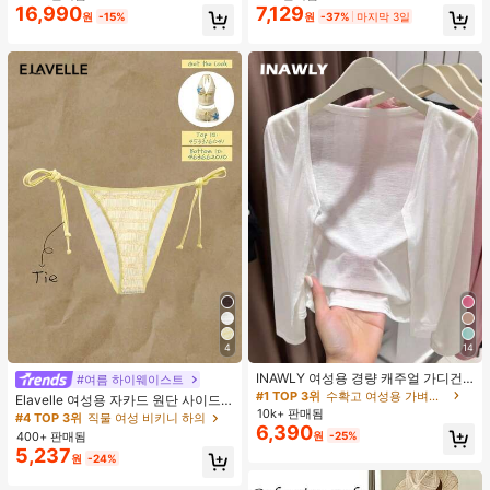
지 베이비돌 잠옷 세트 투피스 나이트
16,990
7,129
원
-15%
원
-37%
마지막 3일
세트 섹시 잠옷 세트 여성용 잠옷 롬퍼
투피스 잠옷 세트 여성용 잠옷 세트 도
트 잠옷 세트 잠옷 반바지 세트 투피스
잠옷 세트 여성용 여름 세트 도트 반바
지 세트 여성용 잠옷 세트 반바지 잠옷
세트 여성용 투피스 여름 라운지 세트
4
14
INAWLY 여성용 경량 캐주얼 가디건,
#여름 하이웨이스트
여름
#1 TOP 3위
수확고 여성용 가벼운 카디건
Elavelle 여성용 자카드 원단 사이드
10k+ 판매됨
타이 비키니 하의, 봄/여름
#4 TOP 3위
직물 여성 비키니 하의
6,390
400+ 판매됨
원
-25%
5,237
원
-24%