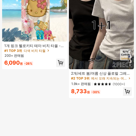
#1 TOP 3위
다색 비치 타월
거의 매진!
1개 핑크 헬로키티 테마 비치 타올 -
해변, 수영, 야외 캠핑 및 여행을 위해
#1 TOP 3위
#1 TOP 3위
다색 비치 타월
다색 비치 타월
디자인된 필수 카툰 테마 아이템. 이
200+ 판매됨
거의 매진!
거의 매진!
오버사이즈 비치 타올은 흡수력이 뛰
#1 TOP 3위
다색 비치 타월
6,090
어나고 빠르게 건조되어 여행, 수영장
원
-26%
9
거의 매진!
놀이 또는 가정 목욕에 이상적인 선택
#2 TOP 3위
에서 오래 지속되는 여성 상의, 블라우스 & 티
입니다.
30+ 명 "여름옷"
높은 재방문 고객
2개/세트 봄/여름 신상 플로럴 그레이
+ 블랙 반팔 티셔츠, 여성 슬림핏 솔리
#2 TOP 3위
#2 TOP 3위
에서 오래 지속되는 여성 상의, 블라우스 & 티
에서 오래 지속되는 여성 상의, 블라우스 & 티
드 컬러 언더셔츠 캐주얼
30+ 명 "여름옷"
30+ 명 "여름옷"
높은 재방문 고객
높은 재방문 고객
1.9k+ 판매됨
(1000+)
#2 TOP 3위
에서 오래 지속되는 여성 상의, 블라우스 & 티
8,733
원
-30%
30+ 명 "여름옷"
높은 재방문 고객