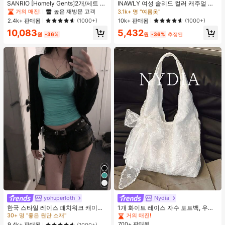
#1 TOP 3위
#1 TOP 3위
프라이드 월 여성 파자마 세트
프라이드 월 여성 파자마 세트
SANRIO [Homely Gents]2개/세트 여
INAWLY 여성 솔리드 컬러 캐주얼 얇
성 프린트 라펠 반팔 버튼 포켓 상의
은 가디건, 봄/여름
거의 매진!
거의 매진!
높은 재방문 고객
높은 재방문 고객
3.1k+ 명 "여름옷"
및 보우 반바지 잠옷 세트, 캐주얼 홈
#1 TOP 3위
프라이드 월 여성 파자마 세트
2.4k+ 판매됨
10k+ 판매됨
(1000+)
(1000+)
웨어, 봄/여름에 적합
거의 매진!
높은 재방문 고객
10,083
5,432
원
-36%
원
-36%
추정된
#1 TOP 3위
에서 녹색 다용도로 활용 가능한 데일리 탑
#1 TOP 3위
베이지 여성 토트백
30+ 명 "좋은 원단 소재"
거의 매진!
yohuperloth
Nydia
#1 TOP 3위
#1 TOP 3위
에서 녹색 다용도로 활용 가능한 데일리 탑
에서 녹색 다용도로 활용 가능한 데일리 탑
#1 TOP 3위
#1 TOP 3위
베이지 여성 토트백
베이지 여성 토트백
한국 스타일 레이스 패치워크 캐미솔
1개 화이트 레이스 자수 토트백, 우아
탱크 탑, Y2K 에스테틱, 스트리트웨어
한 리본 숄더백, 로맨틱 대용량 여성
30+ 명 "좋은 원단 소재"
30+ 명 "좋은 원단 소재"
거의 매진!
거의 매진!
캐주얼 여름
데일리 쇼핑 여행 핸드백
700+ 판매됨
#1 TOP 3위
에서 녹색 다용도로 활용 가능한 데일리 탑
#1 TOP 3위
베이지 여성 토트백
9.4k+ 판매됨
(1000+)