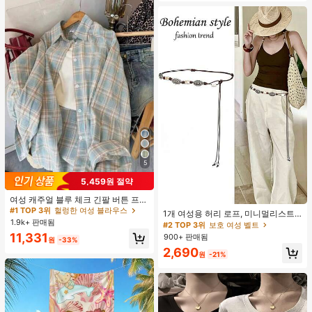
5
5,459원 절약
#1 TOP 3위
헐렁한 여성 블라우스
110+ 명 "예쁨"
여성 캐주얼 블루 체크 긴팔 버튼 프론
#2 TOP 3위
보호 여성 벨트
트 폴리에스터 셔츠, 레귤러 핏, 봄 의
#1 TOP 3위
#1 TOP 3위
헐렁한 여성 블라우스
헐렁한 여성 블라우스
거의 매진!
1개 여성용 허리 로프, 미니멀리스트
류, 편안한 스타일
1.9k+ 판매됨
110+ 명 "예쁨"
110+ 명 "예쁨"
보헤미안 패션 매듭 허리 벨트, 드레
#2 TOP 3위
#2 TOP 3위
보호 여성 벨트
보호 여성 벨트
스, 캐주얼 팬츠와 함께 일상 착용에
#1 TOP 3위
헐렁한 여성 블라우스
11,331
900+ 판매됨
거의 매진!
거의 매진!
원
-33%
적합한 장식용 허리 액세서리
110+ 명 "예쁨"
#2 TOP 3위
보호 여성 벨트
2,690
원
-21%
거의 매진!