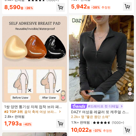
30+ 명 "좋은 원단 소재"
거의 매진!
5,942
8,590
원
-38%
추정된
원
-26%
33
#1 TOP 3위
에서 K-J 트렌드 추천 상품 여성 아우터웨어
2.2k+ 명 "좋은 원단 소재"
#드레이프 컷 디테일
1쌍 양면 통기성 자체 접착 브라 패드,
두꺼워진 삼각형 푸쉬업 디자인, 재사
#2 TOP 3위
음악 축제 여성 브라 액세서리
#1 TOP 3위
#1 TOP 3위
에서 K-J 트렌드 추천 상품 여성 아우터웨어
에서 K-J 트렌드 추천 상품 여성 아우터웨어
DAZY 여성용 레귤러 핏 캐주얼 스포
용 가능, 보이지 않는 비키니 브라 삽
츠 지퍼업 봄버 재킷, 봄, 가을 여성 의
2.8k+ 판매됨
2.2k+ 명 "좋은 원단 소재"
2.2k+ 명 "좋은 원단 소재"
입물, 수영에 적합
류 여성 코트
#1 TOP 3위
에서 K-J 트렌드 추천 상품 여성 아우터웨어
1.1k+ 판매됨
1,793
(1000+)
원
-42%
2.2k+ 명 "좋은 원단 소재"
10,022
원
-37%
추정된