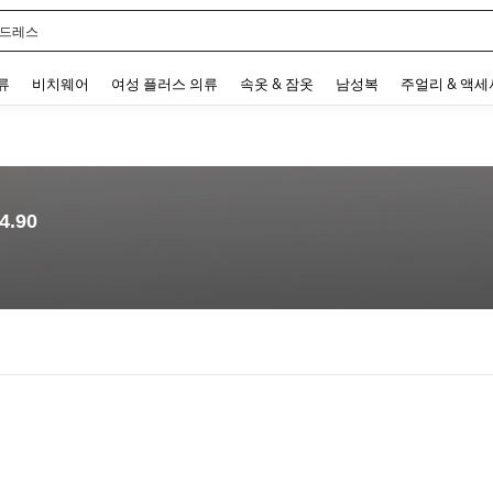
 드레스
 and down arrow keys to navigate search 최근 검색어 and 검색 후 발견. Press Enter 
류
비치웨어
여성 플러스 의류
속옷 & 잠옷
남성복
주얼리 & 액
4.90