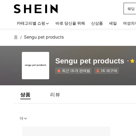
웨딩
Use up
카테고리별 쇼핑
바로 당신을 위해
신상품
세일
여성의
홈
Sengu pet products
/
Sengu pet products
최근 1K개 판매됨
1K 재구매
상품
리뷰
더