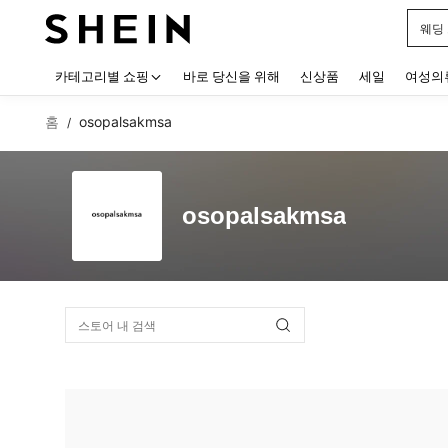
웨딩
Use up
카테고리별 쇼핑
바로 당신을 위해
신상품
세일
여성의
홈
osopalsakmsa
/
osopalsakmsa