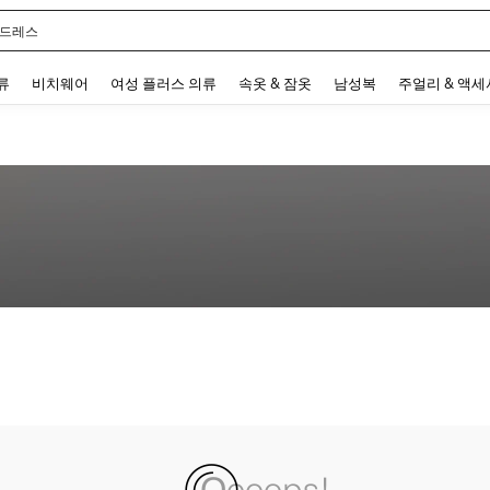
 드레스
 and down arrow keys to navigate search 최근 검색어 and 검색 후 발견. Press Enter 
류
비치웨어
여성 플러스 의류
속옷 & 잠옷
남성복
주얼리 & 액