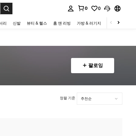
0
0
to select.
세서리
신발
뷰티 & 헬스
홈 앤 리빙
가방 & 러기지
스포츠 & 아웃
팔로잉
정렬 기준