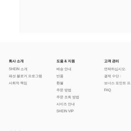
회사 소개
도움 & 지원
고객 관리
SHEIN 소개
배송 안내
연락하십시오.
패션 블로거 프로그램
반품
결제 수단 :
사회적 책임
환불
보너스 포인트 
주문 방법
FAQ
주문 조회 방법
사이즈 안내
SHEIN VIP