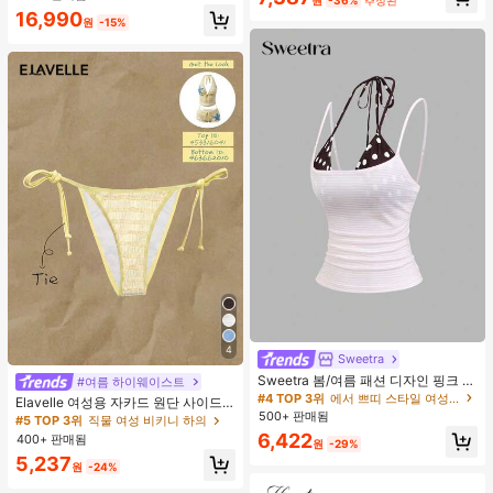
16,990
원
-15%
4
Sweetra
Sweetra 봄/여름 패션 디자인 핑크 스
#여름 하이웨이스트
트라이프 브라운 폴카 도트 스파게티
#4 TOP 3위
에서 쁘띠 스타일 여성 상의, 블라우스 & 티
Elavelle 여성용 자카드 원단 사이드
스트랩 2 In 1 스위트 걸리시 비치 로
500+ 판매됨
타이 비키니 하의, 봄/여름
#5 TOP 3위
직물 여성 비키니 하의
맨틱 휴가 스타일 여성용 캐미 탱크 탑
6,422
400+ 판매됨
원
-29%
5,237
원
-24%