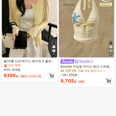
9
5
봄/여름 신상 레이스 패치워크 플로럴
Elavelle
트림 소프트 니트 가디건 경량 재킷 탑
거의 매진!
Elavelle 여성용 자카드 원단 스트랩
여성용, 코티지코어 옐로우
800+ 판매됨
불가사리 장식 홀터 탑, 봄/여름에 적
#2 TOP 3위
직물 여성 탱키니스
합 (탑만 포함, 반바지 미포함)
9,198
1.4k+ 판매됨
원
-30%
마지막 2일
8,702
원
-24%