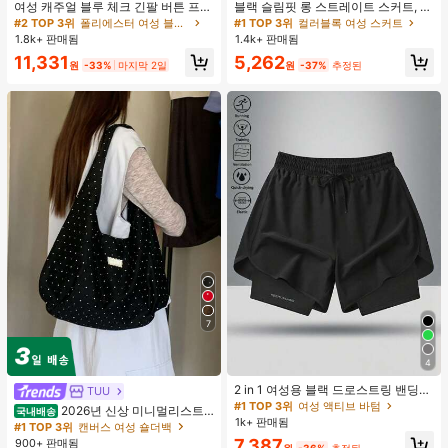
여성 캐주얼 블루 체크 긴팔 버튼 프론
블랙 슬림핏 롱 스트레이트 스커트, 여
트 폴리에스터 셔츠, 레귤러 핏, 봄 의
성 패션 폴리에스터 캐주얼 파티 스커
#2 TOP 3위
폴리에스터 여성 블라우스
#1 TOP 3위
컬러블록 여성 스커트
류, 편안한 스타일
트, 다용도 및 귀여운, 일상 착용에 적
1.8k+ 판매됨
1.4k+ 판매됨
합, 여름 휴가. 해변, 음악 축제 및 여름
11,331
5,262
휴가에 완벽, 90년대
원
-33%
마지막 2일
원
-37%
추정된
7
4
2 in 1 여성용 블랙 드로스트링 밴딩
TUU
허리 곡선 밑단 캐주얼 러닝 트레이닝
#1 TOP 3위
여성 액티브 바텀
2026년 신상 미니멀리스트
국내배송
운동 반바지
1k+ 판매됨
도트 캔버스 토트백, 대용량 캐주얼 다
#1 TOP 3위
캔버스 여성 숄더백
용도 통근 숄더 핸드백
7,387
900+ 판매됨
원
-36%
추정된