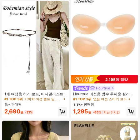
2,195원 절약
Hourtrue
#1 TOP 3위
기하학 여성 벨트 및 벨트 액세서리
거의 매진!
1개 여성용 허리 로프, 미니멀리스트
Hourtrue 여성용 방수 두꺼운 실리콘
보헤미안 패션 매듭 허리 벨트, 드레
가슴 페탈, 작은 가슴 리프트업 & 푸시
#1 TOP 3위
#1 TOP 3위
기하학 여성 벨트 및 벨트 액세서리
기하학 여성 벨트 및 벨트 액세서리
#1 TOP 3위
없음 여성 스티키 브라
스, 캐주얼 팬츠와 함께 일상 착용에
인용, 웨딩 촬영 및 들러리용
1k+ 판매됨
9.9k+ 판매됨
거의 매진!
거의 매진!
적합한 장식용 허리 액세서리
#1 TOP 3위
기하학 여성 벨트 및 벨트 액세서리
2,690
1,295
원
-21%
원
-63%
지난 3 시간
거의 매진!